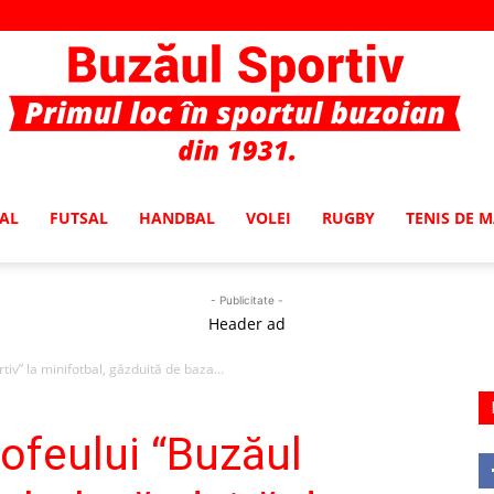
AL
FUTSAL
HANDBAL
VOLEI
RUGBY
TENIS DE 
Buzaul
- Publicitate -
Header ad
tiv” la minifotbal, găzduită de baza...
Sportiv
rofeului “Buzăul