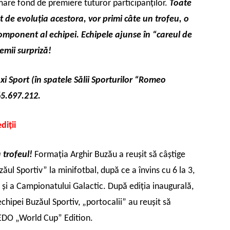
mare fond de premiere tuturor participanţilor.
Toate
nt de evoluţia acestora, vor primi câte un trofeu, o
component al echipei. Echipele ajunse în “careul de
emii surpriză!
xi Sport (în spatele Sălii Sporturilor “Romeo
65.697.212.
iţii
 trofeul!
Formația Arghir Buzău a reușit să câștige
ul Sportiv” la minifotbal, după ce a învins cu 6 la 3,
și a Campionatului Galactic. După ediția inaugurală,
echipei Buzăul Sportiv, „portocalii” au reușit să
LEDO „World Cup” Edition.