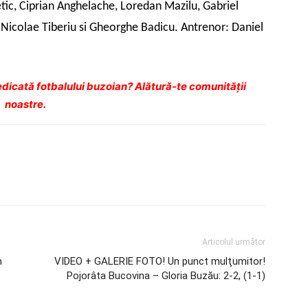
etic, Ciprian Anghelache, Loredan Mazilu, Gabriel
l, Nicolae Tiberiu si Gheorghe Badicu. Antrenor: Daniel
dicată fotbalului buzoian? Alătură-te comunității
noastre.
Articolul următor
n
VIDEO + GALERIE FOTO! Un punct mulţumitor!
Pojorâta Bucovina – Gloria Buzău: 2-2, (1-1)