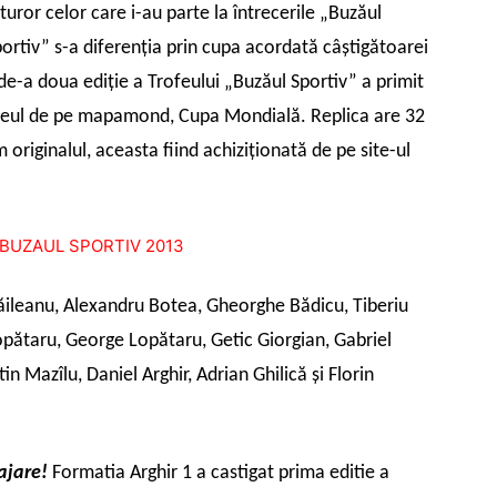
turor celor care i-au parte la întrecerile „Buzăul
Sportiv” s-a diferenția prin cupa acordată câștigătoarei
 de-a doua ediție a Trofeului „Buzăul Sportiv” a primit
trofeul de pe mapamond, Cupa Mondială. Replica are 32
 originalul, aceasta fiind achiziționată de pe site-ul
Răileanu, Alexandru Botea, Gheorghe Bădicu, Tiberiu
Lopătaru, George Lopătaru, Getic Giorgian, Gabriel
n Mazîlu, Daniel Arghir, Adrian Ghilică și Florin
ajare!
Formatia Arghir 1 a castigat prima editie a