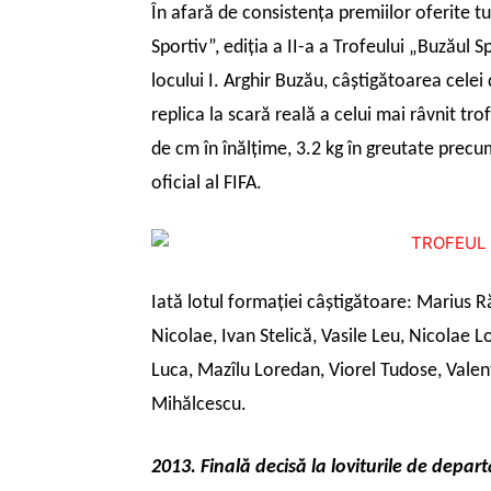
În afară de consistența premiilor oferite tu
Sportiv”, ediția a II-a a Trofeului „Buzăul 
locului I. Arghir Buzău, câștigătoarea celei
replica la scară reală a celui mai râvnit 
de cm în înălțime, 3.2 kg în greutate precum
oficial al FIFA.
Iată lotul formaţiei câştigătoare: Marius 
Nicolae, Ivan Stelică, Vasile Leu, Nicolae 
Luca, Mazîlu Loredan, Viorel Tudose, Valenti
Mihălcescu.
2013. Finală decisă la loviturile de depart