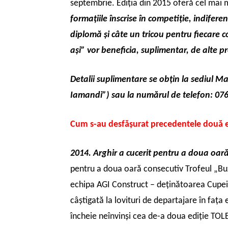
septembrie. Ediţia din 2015 oferă cel mai 
formaţiile înscrise în competiţie, indifere
diplomă şi câte un tricou pentru fiecare 
aşi” vor beneficia, suplimentar, de alte pr
Detalii suplimentare se obţin la sediul Ma
Iamandi”) sau la numărul de telefon: 07
Cum s-au desfăşurat precedentele două ed
2014. Arghir a cucerit pentru a doua oară
pentru a doua oară consecutiv Trofeul „Buză
echipa AGI Construct – deținătoarea Cupei 
câștigată la lovituri de departajare în fața 
încheie neînvinși cea de-a doua ediție TO