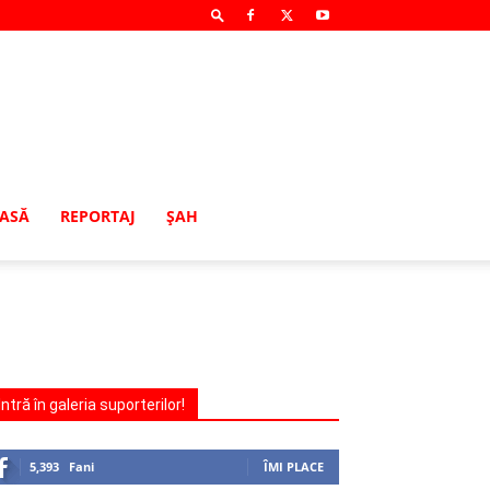
MASĂ
REPORTAJ
ŞAH
Intră în galeria suporterilor!
5,393
Fani
ÎMI PLACE