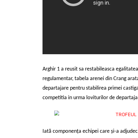
Arghir 1 a reusit sa restabileasca egalitate
regulamentar, tabela arenei din Crang arata 
departajare pentru stabilirea primei castiga
competitia in urma loviturilor de departaja
Iată componenţa echipei care şi-a adjudeca