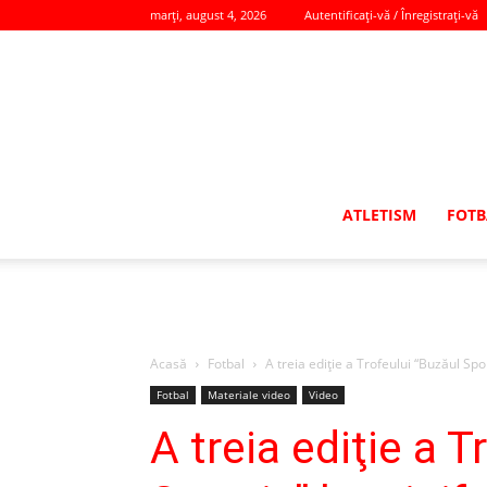
marți, august 4, 2026
Autentificați-vă / Înregistrați-vă
ATLETISM
FOTB
Acasă
Fotbal
A treia ediţie a Trofeului “Buzăul Spor
Fotbal
Materiale video
Video
A treia ediţie a T