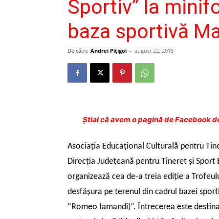
Sportiv” la minif
baza sportivă Ma
De către
Andrei Pițigoi
-
august 22, 2015
Ştiai că avem o pagină de Facebook de
Asociaţia Educaţional Culturală pentru Tine
Direcţia Judeţeană pentru Tineret şi Sport
organizează cea de-a treia ediţie a Trofeulu
desfăşura pe terenul din cadrul bazei sporti
“Romeo Iamandi)”. Întrecerea este destinat