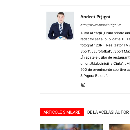
Andrei Pițigoi
http://www.andreipitigoi.ro
Autor al cărţii „Drum printre an
redactor şef al publicaţiei Buză
fotograf 123RF. Realizator TV ş
Sport”, „Eurofotbal”, „Sport Ma
„În spatele uşilor de restaurant
urilor „Războinicii la Ciuta”, 
200 de evenimente sportive com
& "Agora Buzau".
ARTICOLE SIMILARE
DE LA ACELAȘI AUTOR