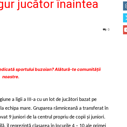
gur jucător înaintea
0
dicată sportului buzoian? Alătură-te comunității
noastre.
ne a ligii a III-a cu un lot de jucători bazat pe
ent la echipa mare. Gruparea râmniceană a transferat în
t 9 juniori de la centrul propriu de copii şi juniori.
ă, îl reprezintă clasarea în locurile 4 – 10 ale primei