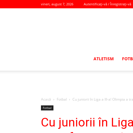
vineri, august 7, 2026
Autentificați-vă / Înregistrați-vă
ATLETISM
FOTB
Acasă
Fotbal
Cu juniorii în Liga a III-a! Olimpia a t
Fotbal
Cu juniorii în Liga