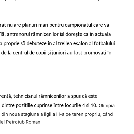
ărat nu are planuri mari pentru campionatul care va
ă, antrenorul râmnicenilor îşi doreşte ca în actuala
a proprie să debuteze în al treilea eşalon al fotbalului
de la centrul de copii şi juniori au fost promovaţi în
urentă, tehnicianul râmnicenilor a spus că este
Olimpia
intre poziţiile cuprinse între locurile 4 şi 10.
din noua stagiune a ligii a III-a pe teren propriu, când
aţiei Petrotub Roman.