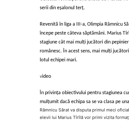
serii din eşalonul terţ.
Revenită în liga a III-a, Olimpia Râmnicu S
începe peste câteva săptămâni. Marius Tîrîl
stagiune cât mai mulţi jucători din pepinier
românesc. În acest sens, mai mulţi jucători 
lotul echipei mari.
v
ideo
În privinţa obiectivului pentru stagiunea c
mulţumit dacă echipa sa se va clasa pe una d
Râmnicu Sărat va disputa primul meci oficial 
elevii lui Marius Tîrîlă vor primi vizita form