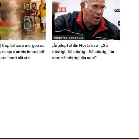
Alegerea editorului
 Copilul care mergea cu
„Înțeleptul din Hortaleza”: „Să
ze spre un vis imposibil.
câștigi. Să câștigi. Să câștigi. Iar
spre imortalitate
apoi să câștigi din nou!”