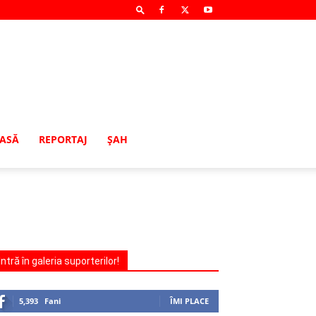
MASĂ
REPORTAJ
ŞAH
Intră în galeria suporterilor!
5,393
Fani
ÎMI PLACE