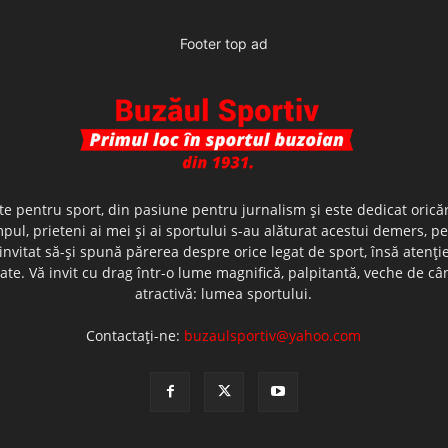
Footer top ad
te pentru sport, din pasiune pentru jurnalism şi este dedicat oricăr
ul, prieteni ai mei şi ai sportului s-au alăturat acestui demers, p
nvitat să-şi spună părerea despre orice legat de sport, însă atenţi
olerate. Vă invit cu drag într-o lume magnifică, palpitantă, veche de
atractivă: lumea sportului.
Contactați-ne:
buzaulsportiv@yahoo.com