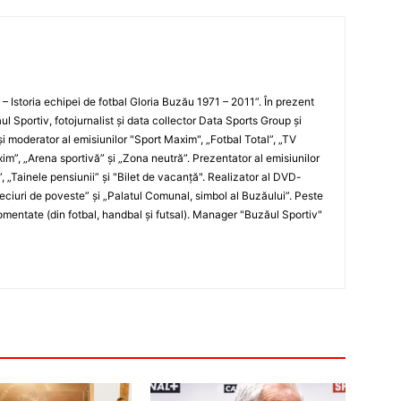
i – Istoria echipei de fotbal Gloria Buzău 1971 – 2011”. În prezent
ul Sportiv, fotojurnalist şi data collector Data Sports Group şi
i moderator al emisiunilor "Sport Maxim", „Fotbal Total”, „TV
xim”, „Arena sportivă” şi „Zona neutră”. Prezentator al emisiunilor
”, „Tainele pensiunii” şi "Bilet de vacanţă". Realizator al DVD-
„Meciuri de poveste” şi „Palatul Comunal, simbol al Buzăului”. Peste
entate (din fotbal, handbal şi futsal). Manager "Buzăul Sportiv"