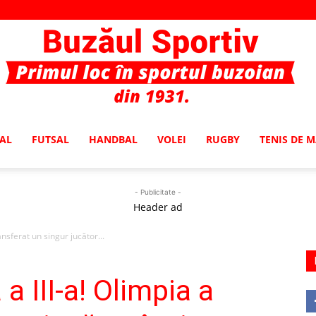
AL
FUTSAL
HANDBAL
VOLEI
RUGBY
TENIS DE 
Buzaul
- Publicitate -
Header ad
ransferat un singur jucător...
Sportiv
 a III-a! Olimpia a