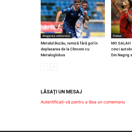
Alegerea editorului
Fotbal
Metalul Buzău, remiză fără gol în
MO SALAH |
deplasarea de la Clinceni cu
cinci autobu
Metaloglobus
Din Nagrig 
LĂSAȚI UN MESAJ
Autentificați-vă pentru a lăsa un comentariu