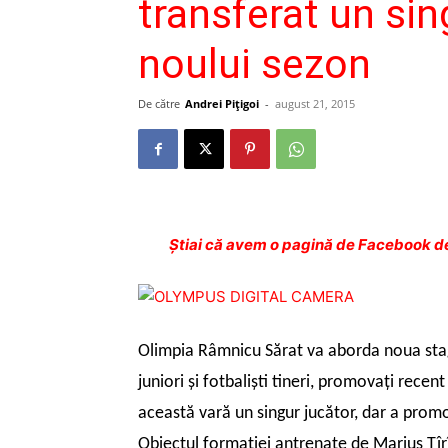
transferat un sin
noului sezon
De către
Andrei Pițigoi
-
august 21, 2015
Ştiai că avem o pagină de Facebook de
Olimpia Râmnicu Sărat va aborda noua stagiu
juniori şi fotbalişti tineri, promovaţi rec
această vară un singur jucător, dar a promova
Obiectul formaţiei antrenate de Marius Tîrîl