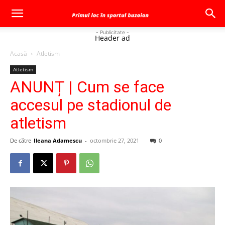
- Publicitate -
Header ad
Acasă
Atletism
Atletism
ANUNȚ | Cum se face
accesul pe stadionul de
atletism
De către
Ileana Adamescu
-
octombrie 27, 2021
0