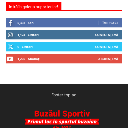
Intră în galeria suporterilor!
5,393
Fani
ÎMI PLACE
1,124
Cititori
CONECTAȚI-VĂ
0
Cititori
CONECTAȚI-VĂ
1,205
Abonați
ABONAȚI-VĂ
Footer top ad