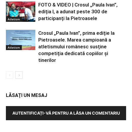
FOTO & VIDEO | Crosul „Paula Ivan”,
ediția I, a adunat peste 300 de
participanți la Pietroasele
Atletism
Crosul „Paula Ivan”, prima ediție la
Pietroasele. Marea campioană a
atletismului românesc susține
Atletism
competiția dedicată copiilor și
tinerilor
LĂSAȚI UN MESAJ
AUTENTIFICAȚI-VĂ PENTRU A LĂSA UN COMENTARIU