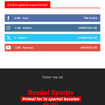
Intră în galeria suporterilor!
5,393
Fani
ÎMI PLACE
1,124
Cititori
CONECTAȚI-VĂ
0
Cititori
CONECTAȚI-VĂ
1,205
Abonați
ABONAȚI-VĂ
Footer top ad