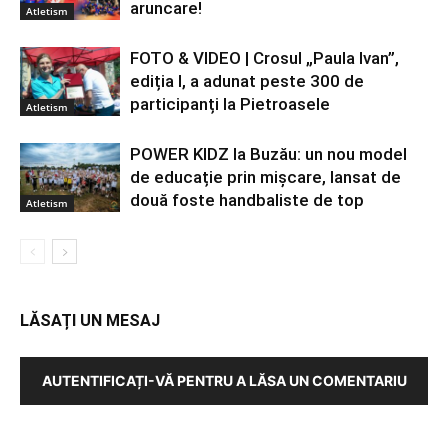
aruncare!
Atletism
FOTO & VIDEO | Crosul „Paula Ivan”,
ediția I, a adunat peste 300 de
participanți la Pietroasele
Atletism
POWER KIDZ la Buzău: un nou model
de educație prin mișcare, lansat de
două foste handbaliste de top
Atletism
LĂSAȚI UN MESAJ
AUTENTIFICAȚI-VĂ PENTRU A LĂSA UN COMENTARIU