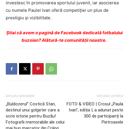
investesc în promovarea sportului juvenil, iar asocierea
cu numele Paulei Ivan oferă competiției un plus de
prestigiu și vizibilitate.
Ştiai că avem o pagină de Facebook dedicată fotbalului
buzoian? Alătură-te comunității noastre.
Articolul precedent
Articolul următor
„Buldozerul” Costică Stan,
FOTO & VIDEO | Crosul „Paula
destinul unui golgeter care a
Ivan”, ediția I, a adunat peste
scris istorie pentru Buzău!
300 de participanți la
Fotografii memorabile ale celui
Pietroasele
mai bun marcator din Crâng