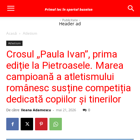
- Publicitate -
Header ad
Acasă
Atletism
Atletism
Crosul „Paula Ivan”, prima
ediție la Pietroasele. Marea
campioană a atletismului
românesc susține competiția
dedicată copiilor și tinerilor
De către
Ileana Adamescu
-
mai 21, 2026
0