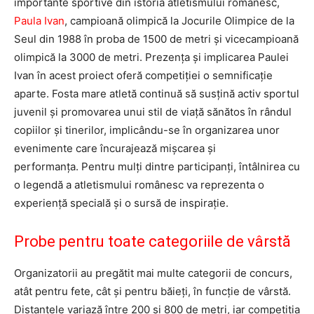
importante sportive din istoria atletismului românesc,
Paula Ivan
, campioană olimpică la Jocurile Olimpice de la
Seul din 1988 în proba de 1500 de metri și vicecampioană
olimpică la 3000 de metri. Prezența și implicarea Paulei
Ivan în acest proiect oferă competiției o semnificație
aparte. Fosta mare atletă continuă să susțină activ sportul
juvenil și promovarea unui stil de viață sănătos în rândul
copiilor și tinerilor, implicându-se în organizarea unor
evenimente care încurajează mișcarea și
performanța. Pentru mulți dintre participanți, întâlnirea cu
o legendă a atletismului românesc va reprezenta o
experiență specială și o sursă de inspirație.
Probe pentru toate categoriile de vârstă
Organizatorii au pregătit mai multe categorii de concurs,
atât pentru fete, cât și pentru băieți, în funcție de vârstă.
Distanțele variază între 200 și 800 de metri, iar competiția