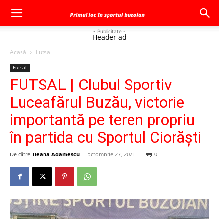
- Publicitate -
Header ad
Acasă
Futsal
Futsal
FUTSAL | Clubul Sportiv
Luceafărul Buzău, victorie
importantă pe teren propriu
în partida cu Sportul Ciorăști
De către
Ileana Adamescu
-
octombrie 27, 2021
0