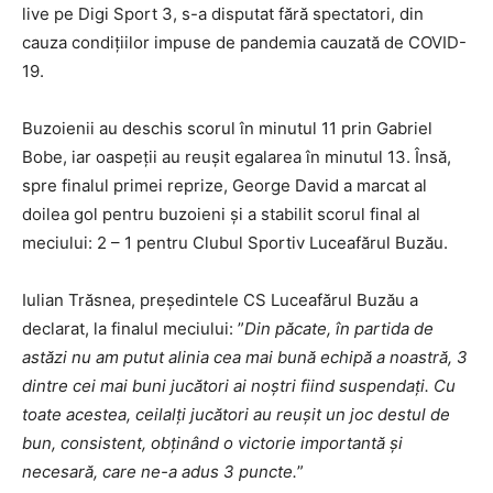
live pe Digi Sport 3, s-a disputat fără spectatori, din
cauza condițiilor impuse de pandemia cauzată de COVID-
19.
Buzoienii au deschis scorul în minutul 11 prin Gabriel
Bobe, iar oaspeții au reușit egalarea în minutul 13. Însă,
spre finalul primei reprize, George David a marcat al
doilea gol pentru buzoieni și a stabilit scorul final al
meciului: 2 – 1 pentru Clubul Sportiv Luceafărul Buzău.
Iulian Trăsnea, președintele CS Luceafărul Buzău a
declarat, la finalul meciului: ”
Din păcate, în partida de
astăzi nu am putut alinia cea mai bună echipă a noastră, 3
dintre cei mai buni jucători ai noștri fiind suspendați. Cu
toate acestea, ceilalți jucători au reușit un joc destul de
bun, consistent, obținând o victorie importantă și
necesară, care ne-a adus 3 puncte.
”