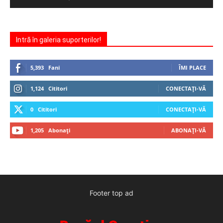
Intră în galeria suporterilor!
5,393
Fani
ÎMI PLACE
1,124
Cititori
CONECTAȚI-VĂ
0
Cititori
CONECTAȚI-VĂ
1,205
Abonați
ABONAȚI-VĂ
Footer top ad