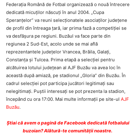
Federaţia Română de Fotbal organizează o nouă întrecere
dedicată micuţilor născuţi în anul 2004. „Cupa
Speranţelor” va reuni selecţionatele asociaţilor judeţene
de profil din întreaga ţară, iar prima fază a competiţiei se
va desfăşura pe regiuni. Buzăul va face parte din
regiunea 2 Sud-Est, acolo unde se mai află
reprezentantele judeţelor Vrancea, Brăila, Galaţi,
Constanţa şi Tulcea. Prima etapă a selecţiei pentru
alcătuirea lotului judeţean al AJF Buzău va avea loc în
această după amiază, pe stadionul „Gloria” din Buzău. În
cadrul selecţiei pot participa jucători legitimaţi sau
nelegitimaţi. Puştii interesaţi se pot prezenta la stadion,
începând cu ora 17:00. Mai multe informaţii pe site-ul
AJF
Buzău
.
Ştiai că avem o pagină de Facebook dedicată fotbalului
buzoian? Alătură-te comunității noastre.