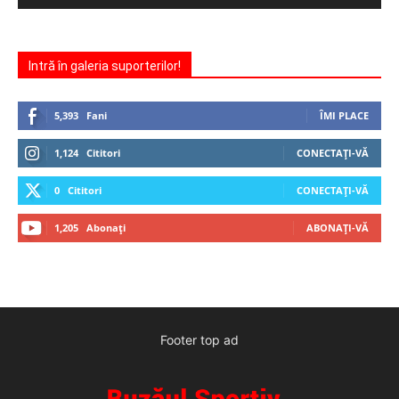
Intră în galeria suporterilor!
5,393
Fani
ÎMI PLACE
1,124
Cititori
CONECTAȚI-VĂ
0
Cititori
CONECTAȚI-VĂ
1,205
Abonați
ABONAȚI-VĂ
Footer top ad