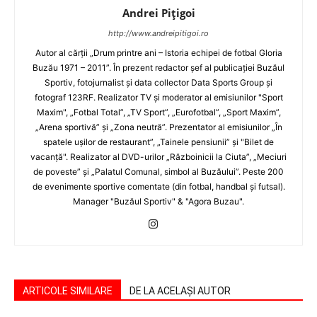
Andrei Pițigoi
http://www.andreipitigoi.ro
Autor al cărţii „Drum printre ani – Istoria echipei de fotbal Gloria
Buzău 1971 – 2011”. În prezent redactor şef al publicaţiei Buzăul
Sportiv, fotojurnalist şi data collector Data Sports Group şi
fotograf 123RF. Realizator TV şi moderator al emisiunilor "Sport
Maxim", „Fotbal Total”, „TV Sport”, „Eurofotbal”, „Sport Maxim”,
„Arena sportivă” şi „Zona neutră”. Prezentator al emisiunilor „În
spatele uşilor de restaurant”, „Tainele pensiunii” şi "Bilet de
vacanţă". Realizator al DVD-urilor „Războinicii la Ciuta”, „Meciuri
de poveste” şi „Palatul Comunal, simbol al Buzăului”. Peste 200
de evenimente sportive comentate (din fotbal, handbal şi futsal).
Manager "Buzăul Sportiv" & "Agora Buzau".
ARTICOLE SIMILARE
DE LA ACELAȘI AUTOR