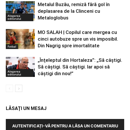
Metalul Buzău, remiză fără gol în
deplasarea de la Clinceni cu
Alegerea
Metaloglobus
editorului
MO SALAH | Copilul care mergea cu
cinci autobuze spre un vis imposibil.
Din Nagrig spre imortalitate
Fotbal
„Înțeleptul din Hortaleza”: „Să câștigi.
Să câștigi. Să câștigi. Iar apoi să
Alegerea
câștigi din nou!”
editorului
LĂSAȚI UN MESAJ
AUTENTIFICAȚI-VĂ PENTRU A LĂSA UN COMENTARIU