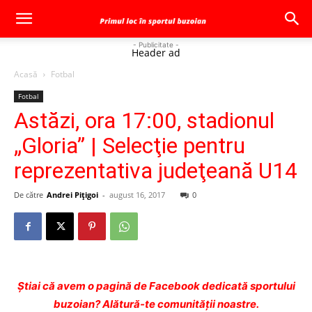
- Publicitate -
Header ad
Acasă
Fotbal
Fotbal
Astăzi, ora 17:00, stadionul
„Gloria” | Selecţie pentru
reprezentativa judeţeană U14
De către
Andrei Pițigoi
-
august 16, 2017
0
Ştiai că avem o pagină de Facebook dedicată sportului
buzoian? Alătură-te comunității noastre.