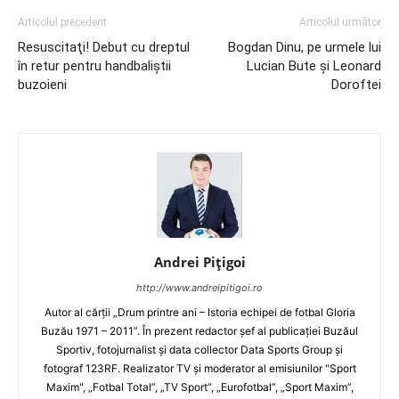
Articolul precedent
Articolul următor
Resuscitaţi! Debut cu dreptul
Bogdan Dinu, pe urmele lui
în retur pentru handbaliştii
Lucian Bute şi Leonard
buzoieni
Doroftei
Andrei Pițigoi
http://www.andreipitigoi.ro
Autor al cărţii „Drum printre ani – Istoria echipei de fotbal Gloria
Buzău 1971 – 2011”. În prezent redactor şef al publicaţiei Buzăul
Sportiv, fotojurnalist şi data collector Data Sports Group şi
fotograf 123RF. Realizator TV şi moderator al emisiunilor "Sport
Maxim", „Fotbal Total”, „TV Sport”, „Eurofotbal”, „Sport Maxim”,