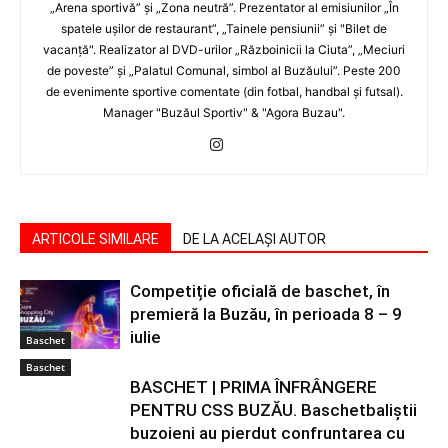
„Arena sportivă” şi „Zona neutră”. Prezentator al emisiunilor „În
spatele uşilor de restaurant”, „Tainele pensiunii” şi "Bilet de
vacanţă". Realizator al DVD-urilor „Războinicii la Ciuta”, „Meciuri
de poveste” şi „Palatul Comunal, simbol al Buzăului”. Peste 200
de evenimente sportive comentate (din fotbal, handbal şi futsal).
Manager "Buzăul Sportiv" & "Agora Buzau".
ARTICOLE SIMILARE
DE LA ACELAȘI AUTOR
Competiție oficială de baschet, în
premieră la Buzău, în perioada 8 – 9
iulie
Baschet
Baschet
BASCHET | PRIMA ÎNFRÂNGERE
PENTRU CSS BUZĂU. Baschetbaliştii
buzoieni au pierdut confruntarea cu