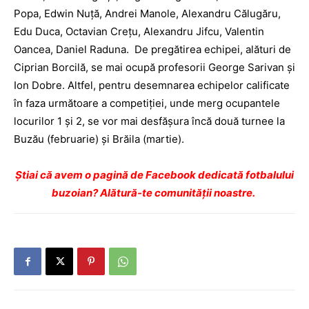
Popa, Edwin Nuţă, Andrei Manole, Alexandru Călugăru,
Edu Duca, Octavian Creţu, Alexandru Jifcu, Valentin
Oancea, Daniel Raduna. De pregătirea echipei, alături de
Ciprian Borcilă, se mai ocupă profesorii George Sarivan şi
Ion Dobre. Altfel, pentru desemnarea echipelor calificate
în faza următoare a competiţiei, unde merg ocupantele
locurilor 1 şi 2, se vor mai desfăşura încă două turnee la
Buzău (februarie) şi Brăila (martie).
Ştiai că avem o pagină de Facebook dedicată fotbalului
buzoian? Alătură-te comunității noastre.