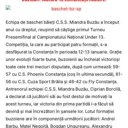
Echipa de baschet băieţi C.S.S. Miandra Buzău a început
anul cu dreptul, reuşind să câştige primul Turneu
Presemifinal al Campionatului Naţional Under 13.
Competiţia, la care au participat patru formaţii, s-a
desfăşurat la Constanţa în perioada 12-13 ianuarie. Graţie
unor evoluţii foarte bune, buzoienii au încheiat victorioşi
toate cele trei meciuri disputate, după cum urmează: 59-
57 cu C.S. Phoenix Constanţa (coş în ultima secundă), 61-
56 cu C.S. Cuza Sport Brăila şi 46-42 cu Fly Constanţa.
Antrenorul echipei C.S.S. Miandra Buzău, Ciprian Borcilă,
a declarat că jucătorii săi au fost destul de motivaţi la
acest turneu, iar victoria din prima partidă i-a făcut să
devină şi mai încrezători în şansele lor. Lotul formaţiei
buzoiene are în componenţă următorii jucători: Andrei
Barbu, Matei Negoiţă, Bogdan Ungureanu, Alexandru