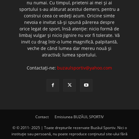
nu numai. Cu timpul, prieteni ai mei şi ai
sportului s-au alăturat acestui demers, pentru a
construi ceea ce vedeţi acum. Oricine simte
nevoia e invitat să-şi spună părerea despre
orice legat de sport, însă atenţie: nicio formă de
limbaj vulgar şi nicio jignire nu vor fi tolerate. Vă
invit cu drag într-o lume magnifică, palpitantă,
veche de când lumea dar mereu nouă şi
atractivă: lumea sportului.
Contactați-ne:
buzaulsportiv@yahoo.com
Contact
Emisiunea BUZĂUL SPORTIV
© © 2011- 2025 | Toate drepturile rezervate Buzăul Sportiv. Nici o
instituţie sau persoană, nu poate reproduce conţinutul site-ului fără