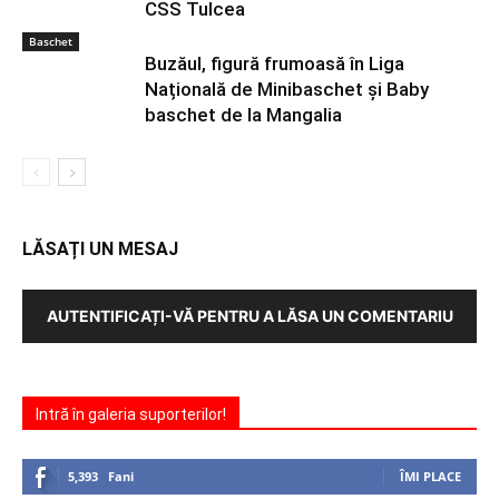
CSS Tulcea
Baschet
Buzăul, figură frumoasă în Liga
Națională de Minibaschet și Baby
baschet de la Mangalia
LĂSAȚI UN MESAJ
AUTENTIFICAȚI-VĂ PENTRU A LĂSA UN COMENTARIU
Intră în galeria suporterilor!
5,393
Fani
ÎMI PLACE