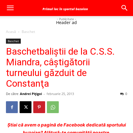
- Publicitate -
Header ad
Acasă
Baschet
Baschet
Baschetbaliştii de la C.S.S.
Miandra, câştigătorii
turneului găzduit de
Constanţa
De către
Andrei Pițigoi
-
februarie 25, 2013
0
Ştiai că avem o pagină de Facebook dedicată sportului
buzoian? Alătură-te comunității noastre.