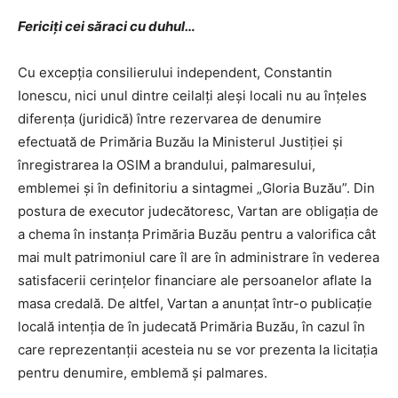
Fericiţi cei săraci cu duhul…
Cu excepţia consilierului independent, Constantin
Ionescu, nici unul dintre ceilalţi aleşi locali nu au înţeles
diferenţa (juridică) între rezervarea de denumire
efectuată de Primăria Buzău la Ministerul Justiţiei şi
înregistrarea la OSIM a brandului, palmaresului,
emblemei şi în definitoriu a sintagmei „Gloria Buzău”. Din
postura de executor judecătoresc, Vartan are obligaţia de
a chema în instanţa Primăria Buzău pentru a valorifica cât
mai mult patrimoniul care îl are în administrare în vederea
satisfacerii cerinţelor financiare ale persoanelor aflate la
masa credală. De altfel, Vartan a anunţat într-o publicaţie
locală intenţia de în judecată Primăria Buzău, în cazul în
care reprezentanţii acesteia nu se vor prezenta la licitaţia
pentru denumire, emblemă şi palmares.