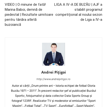
VIDEO | O minune de fată!
LIGA A IV-A DE BUZĂU | AJF a
Marina Baboi, demnă de
stabilit programul
piedestal | Rezultate uimitoare
competiţional al noului sezon
pentru tânăra atletă
de Liga a IV-a
buzoiancă
Andrei Pițigoi
http://www.andreipitigoi.ro
Autor al cărţii „Drum printre ani – Istoria echipei de fotbal Gloria
Buzău 1971 – 2011”. În prezent redactor şef al publicaţiei Buzăul
Sportiv, fotojurnalist şi data collector Data Sports Group şi
fotograf 123RF. Realizator TV şi moderator al emisiunilor "Sport
Maxim", „Fotbal Total”, „TV Sport”, „Eurofotbal”, „Sport Maxim”,