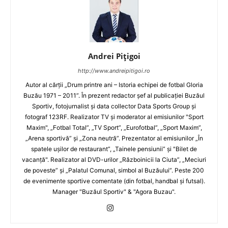
Andrei Pițigoi
http://www.andreipitigoi.ro
Autor al cărţii „Drum printre ani – Istoria echipei de fotbal Gloria
Buzău 1971 – 2011”. În prezent redactor şef al publicaţiei Buzăul
Sportiv, fotojurnalist şi data collector Data Sports Group şi
fotograf 123RF. Realizator TV şi moderator al emisiunilor "Sport
Maxim", „Fotbal Total”, „TV Sport”, „Eurofotbal”, „Sport Maxim”,
„Arena sportivă” şi „Zona neutră”. Prezentator al emisiunilor „În
spatele uşilor de restaurant”, „Tainele pensiunii” şi "Bilet de
vacanţă". Realizator al DVD-urilor „Războinicii la Ciuta”, „Meciuri
de poveste” şi „Palatul Comunal, simbol al Buzăului”. Peste 200
de evenimente sportive comentate (din fotbal, handbal şi futsal).
Manager "Buzăul Sportiv" & "Agora Buzau".