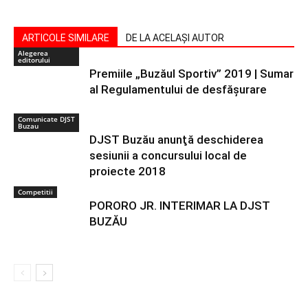
ARTICOLE SIMILARE
DE LA ACELAȘI AUTOR
Alegerea
editorului
Premiile „Buzăul Sportiv” 2019 | Sumar
al Regulamentului de desfășurare
Comunicate DJST
Buzau
DJST Buzău anunţă deschiderea
sesiunii a concursului local de
proiecte 2018
Competitii
PORORO JR. INTERIMAR LA DJST
BUZĂU