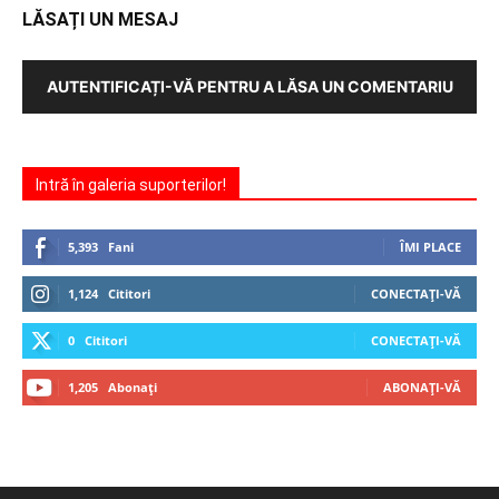
LĂSAȚI UN MESAJ
AUTENTIFICAȚI-VĂ PENTRU A LĂSA UN COMENTARIU
Intră în galeria suporterilor!
5,393
Fani
ÎMI PLACE
1,124
Cititori
CONECTAȚI-VĂ
0
Cititori
CONECTAȚI-VĂ
1,205
Abonați
ABONAȚI-VĂ