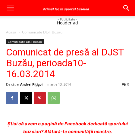
- Publicitate -
Header ad
Acasă
Comunicate DJST Buzau
Comunicate DJST Buzau
Comunicat de presă al DJST
Buzău, perioada10-
16.03.2014
De către
Andrei Pițigoi
-
martie 13, 2014
0
Ştiai că avem o pagină de Facebook dedicată sportului
buzoian? Alătură-te comunității noastre.