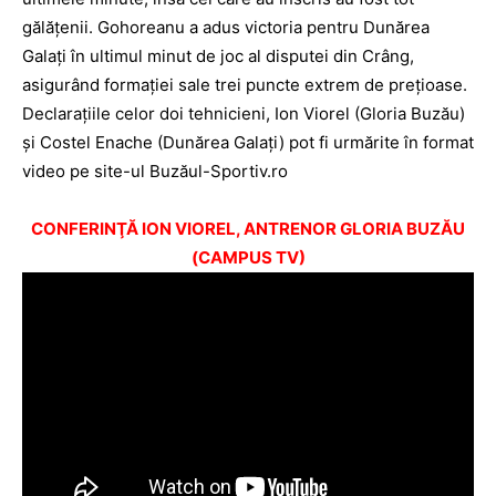
gălăţenii. Gohoreanu a adus victoria pentru Dunărea
Galaţi în ultimul minut de joc al disputei din Crâng,
asigurând formaţiei sale trei puncte extrem de preţioase.
Declaraţiile celor doi tehnicieni, Ion Viorel (Gloria Buzău)
şi Costel Enache (Dunărea Galaţi) pot fi urmărite în format
video pe site-ul
Buzăul-Sportiv.ro
CONFERINŢĂ ION VIOREL, ANTRENOR GLORIA BUZĂU
(CAMPUS TV)