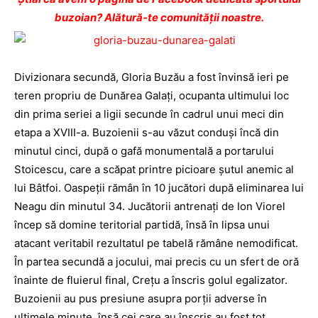
buzoian? Alătură-te comunității noastre.
Divizionara secundă, Gloria Buzău a fost învinsă ieri pe
teren propriu de Dunărea Galaţi, ocupanta ultimului loc
din prima seriei a ligii secunde în cadrul unui meci din
etapa a XVIII-a. Buzoienii s-au văzut conduşi încă din
minutul cinci, după o gafă monumentală a portarului
Stoicescu, care a scăpat printre picioare şutul anemic al
lui Bâtfoi. Oaspeţii rămân în 10 jucători după eliminarea lui
Neagu din minutul 34. Jucătorii antrenaţi de Ion Viorel
încep să domine teritorial partidă, însă în lipsa unui
atacant veritabil rezultatul pe tabelă rămâne nemodificat.
În partea secundă a jocului, mai precis cu un sfert de oră
înainte de fluierul final, Creţu a înscris golul egalizator.
Buzoienii au pus presiune asupra porţii adverse în
ultimele minute, însă cei care au înscris au fost tot