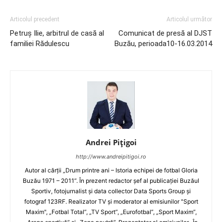
Articolul precedent
Articolul următor
Petruş Ilie, arbitrul de casă al
Comunicat de presă al DJST
familiei Rădulescu
Buzău, perioada10-16.03.2014
Andrei Pițigoi
http://www.andreipitigoi.ro
Autor al cărţii „Drum printre ani – Istoria echipei de fotbal Gloria
Buzău 1971 – 2011”. În prezent redactor şef al publicaţiei Buzăul
Sportiv, fotojurnalist şi data collector Data Sports Group şi
fotograf 123RF. Realizator TV şi moderator al emisiunilor "Sport
Maxim", „Fotbal Total”, „TV Sport”, „Eurofotbal”, „Sport Maxim”,