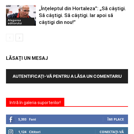
„Înțeleptul din Hortaleza”: „Să câștigi.
Să câștigi. Să câștigi. Iar apoi să
Alegerea
câștigi din nou!”
editorului
LĂSAȚI UN MESAJ
AUTENTIFICAȚI-VĂ PENTRU A LĂSA UN COMENTARIU
Intră în galeria suporterilor!
5,393
Fani
ÎMI PLACE
1,124
Cititori
CONECTAȚI-VĂ