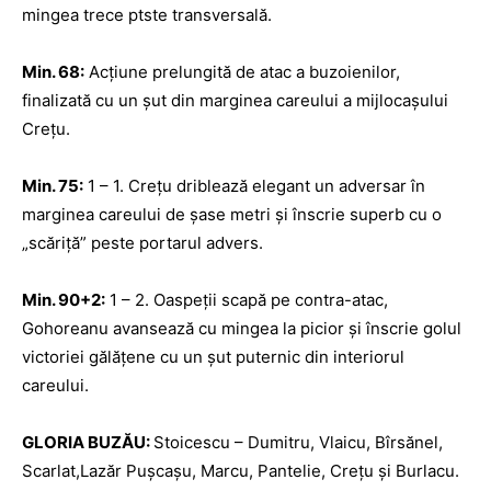
mingea trece ptste transversală.
Min. 68:
Acţiune prelungită de atac a buzoienilor,
finalizată cu un şut din marginea careului a mijlocaşului
Creţu.
Min. 75:
1 – 1. Creţu driblează elegant un adversar în
marginea careului de şase metri şi înscrie superb cu o
„scăriţă” peste portarul advers.
Min. 90+2:
1 – 2. Oaspeţii scapă pe contra-atac,
Gohoreanu avansează cu mingea la picior şi înscrie golul
victoriei gălăţene cu un şut puternic din interiorul
careului.
GLORIA BUZ
ĂU:
Stoicescu – Dumitru, Vlaicu, Bîrsănel,
Scarlat,Lazăr Puşcaşu, Marcu, Pantelie, Creţu şi Burlacu.