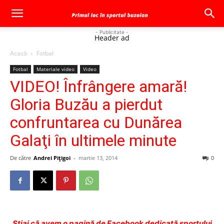
- Publicitate -
Header ad
Acasă
Fotbal
Fotbal
Materiale video
Video
VIDEO! Înfrângere amară!
Gloria Buzău a pierdut
confruntarea cu Dunărea
Galaţi în ultimele minute
De către
Andrei Pițigoi
-
martie 13, 2014
0
Ştiai că avem o pagină de Facebook dedicată sportului