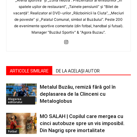
„Arena sportivă” şi „Zona neutră”. Prezentator al emisiunilor „În
spatele uşilor de restaurant”, „Tainele pensiunii” şi "Bilet de
vacanţă". Realizator al DVD-urilor „Războinicii la Ciuta”, „Meciuri
de poveste” şi „Palatul Comunal, simbol al Buzăului”. Peste 200
de evenimente sportive comentate (din fotbal, handbal şi futsal).
Manager "Buzăul Sportiv" & "Agora Buzau".
ARTICOLE SIMILARE
DE LA ACELAȘI AUTOR
Metalul Buzău, remiză fără gol în
deplasarea de la Clinceni cu
Alegerea
Metaloglobus
editorului
MO SALAH | Copilul care mergea cu
cinci autobuze spre un vis imposibil.
Din Nagrig spre imortalitate
Fotbal