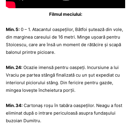
Filmul meciului:
Min. 5:
0 – 1. Atacantul oaspeţilor, Bâtfoi şutează din vole,
din marginea careului de 16 metri. Minge uşoară pentru
Stoicescu, care are însă un moment de rătăcire şi scapă
balonul printre picioare.
Min. 24:
Ocazie imensă pentru oaspeţi. Incursiune a lui
Vraciu pe partea stângă finalizată cu un şut expediat cu
interiorul piciorului stâng. Din fericire pentru gazde,
mingea loveşte încheietura porţii.
Min. 34:
Cartonaş roşu în tabăra oaspeţilor. Neagu a fost
eliminat după o intrare periculoasă asupra fundaşului
buzoian Dumitru.