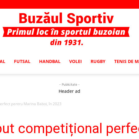
AL
FUTSAL
HANDBAL
VOLEI
RUGBY
TENIS DE 
Buzaul
- Publicitate -
Header ad
erfect pentru Marina Baboi, în 2023
Sportiv
ut competițional perfe