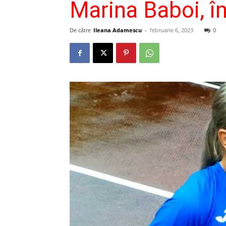
Marina Baboi, î
De către
Ileana Adamescu
-
februarie 6, 2023
0