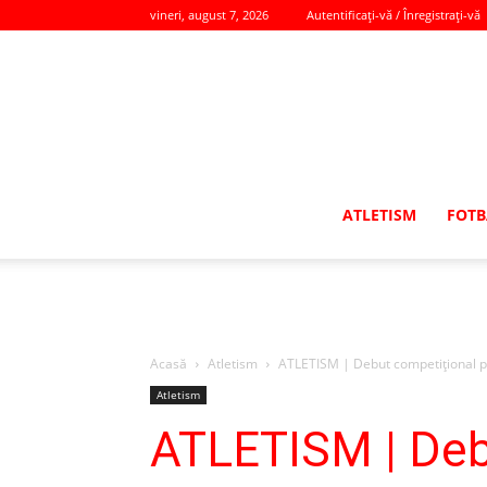
vineri, august 7, 2026
Autentificați-vă / Înregistrați-vă
ATLETISM
FOTB
Acasă
Atletism
ATLETISM | Debut competițional p
Atletism
ATLETISM | Deb