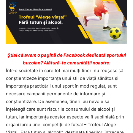
Ştiai că avem o pagină de Facebook dedicată sportului
buzoian? Alătură-te comunității noastre.
Într-o societate în care tot mai mulți tineri nu reușesc să
conștientizeze importanța unui stil de viață sănătos și
importanța practicării unui sport în mod regulat, sunt
necesare campanii permanente de informare și
conștientizare. De asemenea, tinerii au nevoie să
înțeleagă care sunt riscurile consumului de alcool și
tutun, iar importanța acestor aspecte va fi subliniată prin
organizareu unei competiţii de futsal – Trofeul Alege
Viaţa! „Fără tutun şi alcool!”, destinată tinerilor, întrecere