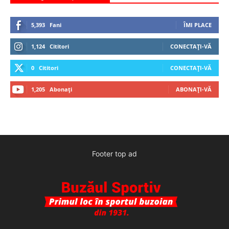
5,393
Fani
ÎMI PLACE
1,124
Cititori
CONECTAȚI-VĂ
0
Cititori
CONECTAȚI-VĂ
1,205
Abonați
ABONAȚI-VĂ
Footer top ad