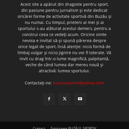
Acest site a apărut din dragoste pentru sport,
din pasiune pentru jurnalism şi este dedicat
oricărei forme de activitate sportivă din Buzău şi
nu numai. Cu timpul, prieteni ai mei şi ai
sportului s-au alăturat acestui demers, pentru a
construi ceea ce vedeţi acum. Oricine simte
nevoia e invitat să-şi spună părerea despre
orice legat de sport, însă atenţie: nicio formă de
limbaj vulgar şi nicio jignire nu vor fi tolerate. Vă
invit cu drag într-o lume magnifică, palpitantă,
veche de când lumea dar mereu nouă şi
atractivă: lumea sportului.
Contactați-ne:
buzaulsportiv@yahoo.com
Contact
Emisiunea BUZĂUL SPORTIV