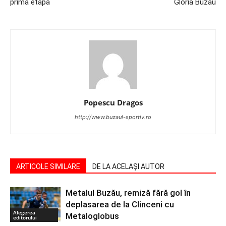
prima etapă
Gloria Buzău
Popescu Dragos
http://www.buzaul-sportiv.ro
ARTICOLE SIMILARE
DE LA ACELAȘI AUTOR
Metalul Buzău, remiză fără gol în
deplasarea de la Clinceni cu
Alegerea
Metaloglobus
editorului