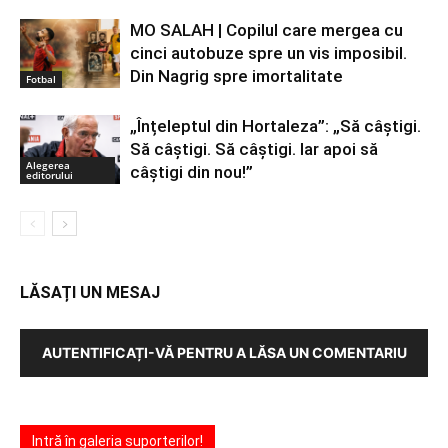
MO SALAH | Copilul care mergea cu
cinci autobuze spre un vis imposibil.
Din Nagrig spre imortalitate
Fotbal
„Înțeleptul din Hortaleza”: „Să câștigi.
Să câștigi. Să câștigi. Iar apoi să
Alegerea
câștigi din nou!”
editorului
LĂSAȚI UN MESAJ
AUTENTIFICAȚI-VĂ PENTRU A LĂSA UN COMENTARIU
Intră în galeria suporterilor!