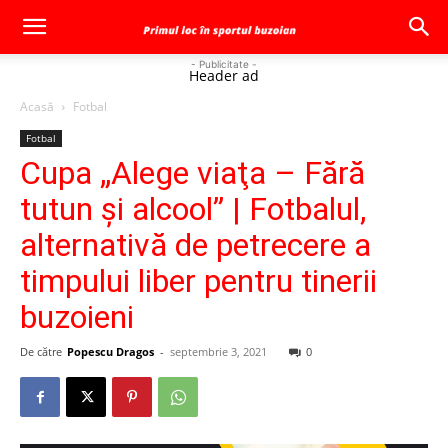
- Publicitate -
Header ad
Acasă
Fotbal
Fotbal
Cupa „Alege viaţa – Fără
tutun şi alcool” | Fotbalul,
alternativă de petrecere a
timpului liber pentru tinerii
buzoieni
De către
Popescu Dragos
-
septembrie 3, 2021
0