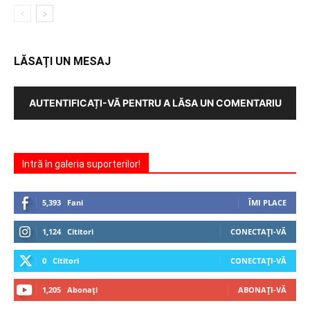
LĂSAȚI UN MESAJ
AUTENTIFICAȚI-VĂ PENTRU A LĂSA UN COMENTARIU
Intră în galeria suporterilor!
5,393
Fani
ÎMI PLACE
1,124
Cititori
CONECTAȚI-VĂ
0
Cititori
CONECTAȚI-VĂ
1,205
Abonați
ABONAȚI-VĂ