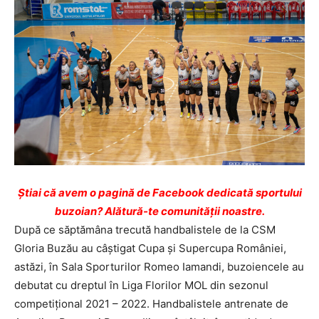
Ştiai că avem o pagină de Facebook dedicată sportului
buzoian? Alătură-te comunității noastre.
După ce săptămâna trecută handbalistele de la CSM
Gloria Buzău au câștigat Cupa și Supercupa României,
astăzi, în Sala Sporturilor Romeo Iamandi, buzoiencele au
debutat cu dreptul în Liga Florilor MOL din sezonul
competițional 2021 – 2022. Handbalistele antrenate de