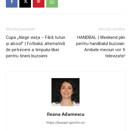
Articolul precedent
Articolul următor
Cupa „Alege viaţa – Fără tutun
HANDBAL | Weekend plin
şi alcool” | Fotbalul, alternativă
pentru handbalul buzoian.
de petrecere a timpului liber
Ambele meciuri vor fi
pentru tinerii buzoieni
televizate!
Ileana Adamescu
https://buzaul-sportiv.ro/