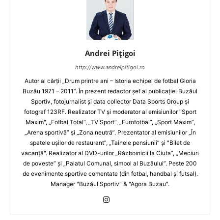
Andrei Pițigoi
http://www.andreipitigoi.ro
Autor al cărţii „Drum printre ani – Istoria echipei de fotbal Gloria
Buzău 1971 – 2011”. În prezent redactor şef al publicaţiei Buzăul
Sportiv, fotojurnalist şi data collector Data Sports Group şi
fotograf 123RF. Realizator TV şi moderator al emisiunilor "Sport
Maxim", „Fotbal Total”, „TV Sport”, „Eurofotbal”, „Sport Maxim”,
„Arena sportivă” şi „Zona neutră”. Prezentator al emisiunilor „În
spatele uşilor de restaurant”, „Tainele pensiunii” şi "Bilet de
vacanţă". Realizator al DVD-urilor „Războinicii la Ciuta”, „Meciuri
de poveste” şi „Palatul Comunal, simbol al Buzăului”. Peste 200
de evenimente sportive comentate (din fotbal, handbal şi futsal).
Manager "Buzăul Sportiv" & "Agora Buzau".