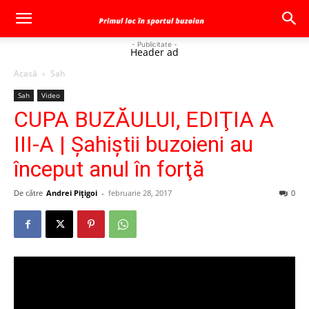
- Publicitate -
Header ad
Acasă
Sah
Sah
Video
CUPA BUZĂULUI, EDIŢIA A
III-A | Şahiştii buzoieni au
început anul în forţă
De către
Andrei Pițigoi
-
februarie 28, 2017
0