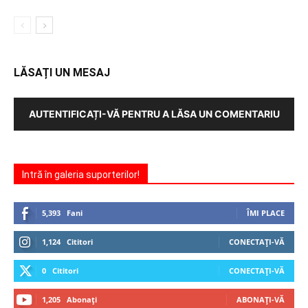
LĂSAȚI UN MESAJ
AUTENTIFICAȚI-VĂ PENTRU A LĂSA UN COMENTARIU
Intră în galeria suporterilor!
5,393
Fani
ÎMI PLACE
1,124
Cititori
CONECTAȚI-VĂ
0
Cititori
CONECTAȚI-VĂ
1,205
Abonați
ABONAȚI-VĂ