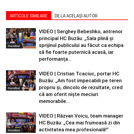
ARTICOLE SIMILARE
DE LA ACELAȘI AUTOR
VIDEO | Serghey Bebeshko, antrenor
principal HC Buzău: „Sala plină și
sprijinul publicului au făcut ca echipa
Handbal
să fie foarte puternică acasă, iar
performanța...
VIDEO | Cristian Tcaciuc, portar HC
Buzău: „Am fost impecabili pe teren
propriu și, dincolo de rezultate, cred
Handbal
că am oferit niște meciuri
memorabile...
VIDEO | Răzvan Voicu, team manager
HC Buzău: „Cea mai frumoasă zi din
activitatea mea profesională!”
Handbal