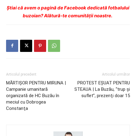
Ştiai că avem o pagină de Facebook dedicată fotbalului
buzoian? Alătură-te comunității noastre.
Articolul precedent
Articolul următor
MĂRTIŞOR PENTRU MIRUNA |
PROTEST EŞUAT PENTRU
Campanie umanitară
STEAUA | La Buzău, “trup şi
organizată de HC Buzău în
suflet”, prezenţi doar 15
meciul cu Dobrogea
Constanţa