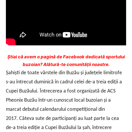
Ştiai că avem o pagină de Facebook dedicată sportului
buzoian? Alătură-te comunității noastre.
Şahişti de toate vârstele din Buzău şi judeţele limitrofe
s-au întrecut duminică în cadrul celei de-a treia ediţii a
Cupei Buzăului. Întrecerea a fost organizată de ACS
Pheonix Buzău într-un cunoscut local buzoian şi a
marcat debutul calendarului competiţional din
2017.
Câteva sute de participanţi au luat parte la cea
de-a treia ediţie a Cupei Buzăului la şah, întrecere