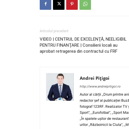
Articolul precedent
VIDEO | CENTRUL DE EXCELENŢĂ, NEELIGIBIL
PENTRU FINANŢARE | Consilierii locali au
aprobat retragerea din contractul cu FRF
Andrei Pițigoi
http://www.andreipitigoi.ro
Autor al cărţii „Drum printre an
redactor şef al publicaţiei Buză
fotograf 123RF. Realizator TV ş
Sport”, „Eurofotbal”, „Sport Ma
„În spatele uşilor de restaurant
urilor „Războinicii la Ciuta”, 