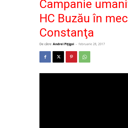
Campanie umanit
HC Buzău în mec
Constanţa
De către
Andrei Pițigoi
-
februarie 28, 2017