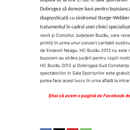
disputa de la ora 17:00, în Sala Sporturil
Dobrogea să doneze bani pentru buzoianca 
diagnosticată cu sindromul Sturge-Webber ş
tratamentul în cadrul unei clinici specializa
venit şi Consiliul Judeţean Buzău, care recen
primiţi în urma unui concert caritabil susţi
de Emanoil Neagu. HC Buzău 2012 nu este la p
buzoieni au strâns jucării pentru copiii insti
HC Buzău 2012 şi Dobrogea Sud Constanţa va
spectatorilor în Sala Sporturilor este gratui
putea face acest lucru în urna aflată la intrar
Ştiai că avem o pagină de Facebook de