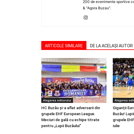
200 de evenimente sportive com
& "Agora Buzau".
ARTICOLE SIMILARE
DE LA ACELAȘI AUTOR
Alegerea editorului
Alegerea edit
HC Buzău și-a aflat adversarii din
Giganții Eur
grupele EHF European League.
Buzău! Lupii 
Meciuri de gală cu echipe titrate
grupele EHF
pentru „Lupii Buzăului”
iulie