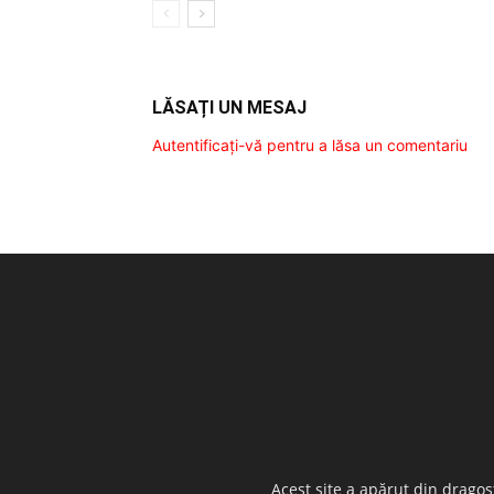
LĂSAȚI UN MESAJ
Autentificați-vă pentru a lăsa un comentariu
Acest site a apărut din dragos