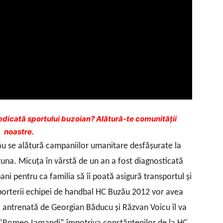
dicată sportului buzoian? Alătură-te comunității
noastre.
ău se alătură campaniilor umanitare desfăşurate la
runa. Micuţa în vârstă de un an a fost diagnosticată
ni pentru ca familia să îi poată asigură transportul şi
orterii echipei de handbal HC Buzău 2012 vor avea
a antrenată de Georgian Băducu şi Răzvan Voicu îl va