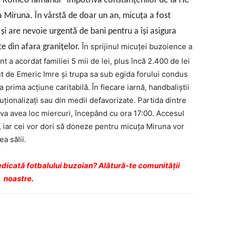
or “Romeo Iamandi” împotriva constănţenilor de la HC
Miruna. În vârstă de doar un an, micuţa a fost
i are nevoie urgentă de bani pentru a îşi asigura
În sprijinul micuţei buzoience a
te din afara graniţelor.
t a acordat familiei 5 mii de lei, plus încă 2.400 de lei
nut de Emeric Imre şi trupa sa sub egida forului condus
rima acţiune caritabilă. În fiecare iarnă, handbaliştii
tuţionalizaţi sau din medii defavorizate. Partida dintre
 avea loc miercuri, începând cu ora 17:00. Accesul
t, iar cei vor dori să doneze pentru micuţa Miruna vor
ea sălii.
dicată fotbalului buzoian? Alătură-te comunității
noastre.