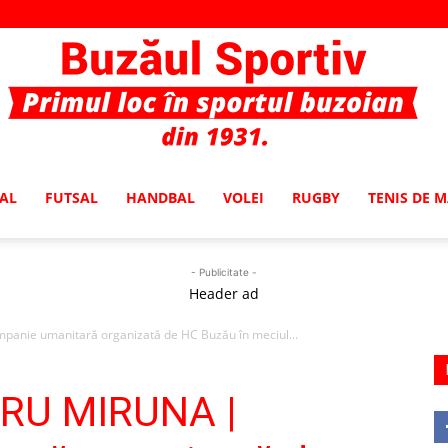
AL
FUTSAL
HANDBAL
VOLEI
RUGBY
TENIS DE 
Buzaul
- Publicitate -
Header ad
nie umanitară organizată de HC Buzău în meciul...
Sportiv
RU MIRUNA |