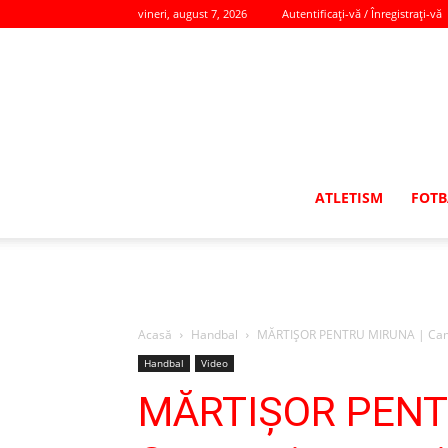
vineri, august 7, 2026
Autentificați-vă / Înregistrați-vă
ATLETISM
FOTB
Acasă
Handbal
MĂRTIŞOR PENTRU MIRUNA | Campa
Handbal
Video
MĂRTIŞOR PENT