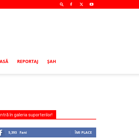
MASĂ
REPORTAJ
ŞAH
Intră în galeria suporterilor!
5,393
Fani
ÎMI PLACE