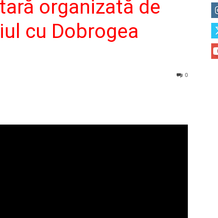
ară organizată de
iul cu Dobrogea
0