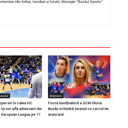
entate (din fotbal, handbal şi futsal). Manager "Buzăul Sportiv"
orului
Atletism
opei vin în calea HC
Fostă handbalistă a SCM Gloria
își vor afla adversarii din
Buzău schimbă terenul cu cercul de
 European League pe 17
aruncare!