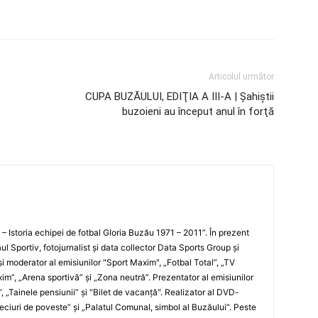
Articolul următor
CUPA BUZĂULUI, EDIŢIA A III-A | Şahiştii
buzoieni au început anul în forţă
i – Istoria echipei de fotbal Gloria Buzău 1971 – 2011”. În prezent
ul Sportiv, fotojurnalist şi data collector Data Sports Group şi
i moderator al emisiunilor "Sport Maxim", „Fotbal Total”, „TV
xim”, „Arena sportivă” şi „Zona neutră”. Prezentator al emisiunilor
”, „Tainele pensiunii” şi "Bilet de vacanţă". Realizator al DVD-
„Meciuri de poveste” şi „Palatul Comunal, simbol al Buzăului”. Peste