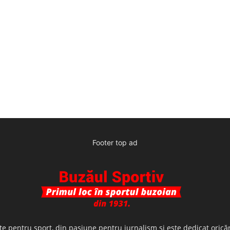
Footer top ad
te pentru sport, din pasiune pentru jurnalism şi este dedicat oricăr