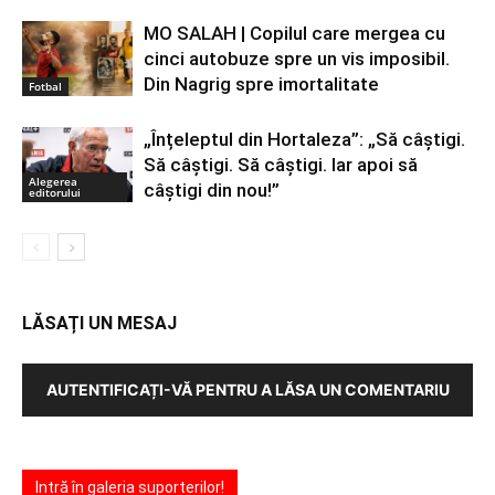
MO SALAH | Copilul care mergea cu
cinci autobuze spre un vis imposibil.
Din Nagrig spre imortalitate
Fotbal
„Înțeleptul din Hortaleza”: „Să câștigi.
Să câștigi. Să câștigi. Iar apoi să
Alegerea
câștigi din nou!”
editorului
LĂSAȚI UN MESAJ
AUTENTIFICAȚI-VĂ PENTRU A LĂSA UN COMENTARIU
Intră în galeria suporterilor!