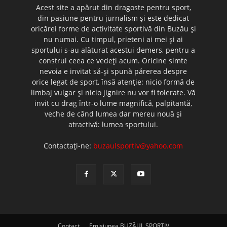
Acest site a apărut din dragoste pentru sport,
din pasiune pentru jurnalism şi este dedicat
oricărei forme de activitate sportivă din Buzău şi
nu numai. Cu timpul, prieteni ai mei şi ai
sportului s-au alăturat acestui demers, pentru a
construi ceea ce vedeţi acum. Oricine simte
nevoia e invitat să-şi spună părerea despre
orice legat de sport, însă atenţie: nicio formă de
limbaj vulgar şi nicio jignire nu vor fi tolerate. Vă
invit cu drag într-o lume magnifică, palpitantă,
veche de când lumea dar mereu nouă şi
atractivă: lumea sportului.
Contactați-ne:
buzaulsportiv@yahoo.com
Contact
Emisiunea BUZĂUL SPORTIV