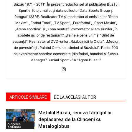
Buzău 1971 – 2011”. În prezent redactor şef al publicaţiei Buzăul
Sportiv, fotojurnalist şi data collector Data Sports Group şi
fotograf 123RF. Realizator TV şi moderator al emisiunilor "Sport
Maxim", „Fotbal Total”, „TV Sport”, „Eurofotbal”, „Sport Maxim”,
„Arena sportivă” şi „Zona neutră”. Prezentator al emisiunilor „În
spatele uşilor de restaurant”, „Tainele pensiunii” şi "Bilet de
vacanţă". Realizator al DVD-urilor „Războinicii la Ciuta”, „Meciuri
de poveste” şi „Palatul Comunal, simbol al Buzăului”. Peste 200
de evenimente sportive comentate (din fotbal, handbal şi futsal).
Manager "Buzăul Sportiv" & "Agora Buzau".
ARTICOLE SIMILARE
DE LA ACELAȘI AUTOR
Metalul Buzău, remiză fără gol în
deplasarea de la Clinceni cu
Alegerea
Metaloglobus
editorului