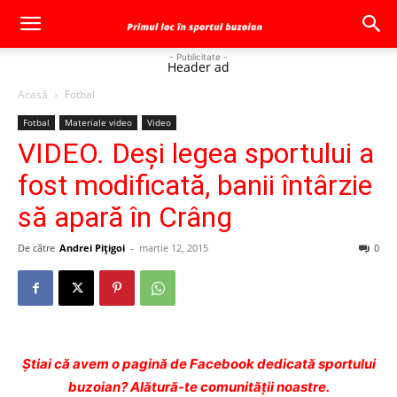
- Publicitate -
Header ad
Acasă
Fotbal
Fotbal
Materiale video
Video
VIDEO. Deşi legea sportului a
fost modificată, banii întârzie
să apară în Crâng
De către
Andrei Pițigoi
-
martie 12, 2015
0
Ştiai că avem o pagină de Facebook dedicată sportului
buzoian? Alătură-te comunității noastre.