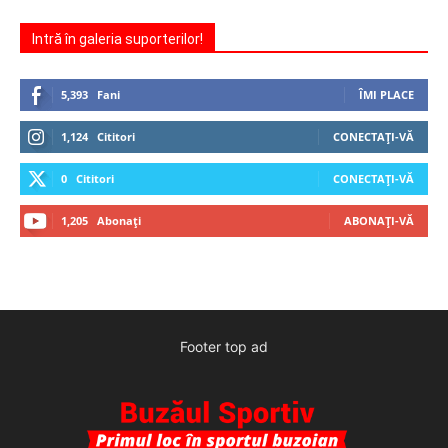
Intră în galeria suporterilor!
5,393
Fani
ÎMI PLACE
1,124
Cititori
CONECTAȚI-VĂ
0
Cititori
CONECTAȚI-VĂ
1,205
Abonați
ABONAȚI-VĂ
Footer top ad