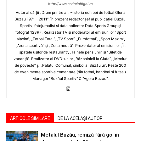
http://www.andreipitigoi.ro
Autor al cărţii „Drum printre ani – Istoria echipei de fotbal Gloria
Buzău 1971 – 2011”. În prezent redactor şef al publicaţiei Buzăul
Sportiv, fotojurnalist şi data collector Data Sports Group şi
fotograf 123RF. Realizator TV şi moderator al emisiunilor "Sport
Maxim", „Fotbal Total”, „TV Sport”, „Eurofotbal”, „Sport Maxim”,
„Arena sportivă” şi „Zona neutră”. Prezentator al emisiunilor „În
spatele uşilor de restaurant”, „Tainele pensiunii” şi "Bilet de
vacanţă". Realizator al DVD-urilor „Războinicii la Ciuta”, „Meciuri
de poveste” şi „Palatul Comunal, simbol al Buzăului”. Peste 200
de evenimente sportive comentate (din fotbal, handbal şi futsal).
Manager "Buzăul Sportiv" & "Agora Buzau".
ARTICOLE SIMILARE
DE LA ACELAȘI AUTOR
Metalul Buzău, remiză fără gol în