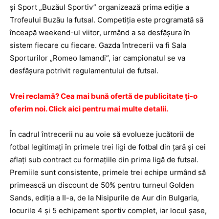
şi Sport „Buzăul Sportiv” organizează prima ediţie a
Trofeului Buzău la futsal. Competiţia este programată să
înceapă weekend-ul viitor, urmând a se desfăşura în
sistem fiecare cu fiecare. Gazda întrecerii va fi Sala
Sporturilor „Romeo Iamandi”, iar campionatul se va
desfăşura potrivit regulamentului de futsal.
Vrei reclamă? Cea mai bună ofertă de publicitate ţi-o
oferim noi. Click aici pentru mai multe detalii.
În cadrul întrecerii nu au voie să evolueze jucătorii de
fotbal legitimaţi în primele trei ligi de fotbal din ţară şi cei
aflaţi sub contract cu formaţiile din prima ligă de futsal.
Premiile sunt consistente, primele trei echipe urmând să
primească un discount de 50% pentru turneul Golden
Sands, ediţia a II-a, de la Nisipurile de Aur din Bulgaria,
locurile 4 şi 5 echipament sportiv complet, iar locul şase,