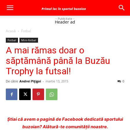
- Publicitate -
Header ad
Acasă
Fotbal
Fotbal
Mini-fotbal
A mai rămas doar o
săptămână până la Buzău
Trophy la futsal!
De către
Andrei Pițigoi
-
martie 13, 2015
0
Ştiai că avem o pagină de Facebook dedicată sportului
buzoian? Alătură-te comunității noastre.