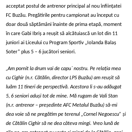
acceptat postul de antrenor principal al nou înfiinţatei
FC Buzău. Pregătirile pentru campionat au început cu
doar două săptămâni înainte de prima etapă, moment
în care Gabi Ibriş a reuşit să alcătuiască un lot din 11
juniori ai Liceului cu Program Sportiv „Iolanda Balaş
Soter” plus 5 – 6 jucători seniori.
„
Am pornit la drum vai de capu` nostru. Pe relaţia mea
cu Cighir (n.r. Cătălin, director LPS Buzău) am reuşit să
luăm 11 tineri de perspectivă. Acestora li s-au adăugat
5, 6 seniori aduşi tot de mine. Mă rugam de Vali Stan
(n.r. antrenor – preşedinte AFC Metalul Buzău) să-mi
dea voie să ne pregătim pe terenul „Cornel Negoescu” şi
de Cătălin Cighir să ne dea câteva mingi. Vreo lună de