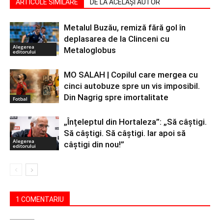
ARTICOLE SIMILARE
DE LA ACELAȘI AUTOR
Metalul Buzău, remiză fără gol în
deplasarea de la Clinceni cu
Alegerea
Metaloglobus
editorului
MO SALAH | Copilul care mergea cu
cinci autobuze spre un vis imposibil.
Din Nagrig spre imortalitate
Fotbal
„Înțeleptul din Hortaleza”: „Să câștigi.
Să câștigi. Să câștigi. Iar apoi să
Alegerea
câștigi din nou!”
editorului
1 COMENTARIU