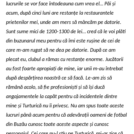
lucrurile se vor face întodeauna cum vrea el… Păi şi
acum, după cinci luni are restanţe la restaurantele
prietenilor mei, unde am mers să mâncăm pe datorie.
Sunt sume mici de 1200-1300 de lei… cred că le voi plăti
din buzunarul meu pentru că îmi este ruşine de cei de
care m-am rugat să ne dea pe datorie. După ce am
plecat eu, clubul a rămas cu restanţe enorme. Jucătorii
au fost foarte apropiaţi de mine, iar unii m-au întrebat
după despărţirea noastră ce să facă. Le-am zis să
rămână acolo, să fie profesionişti şi să îşi ducă
angajamentele la capăt pentru că incidentele dintre
mine şi Turturică nu îi privesc. Nu am spus toate aceste
lucruri pânâ acum pentru că adevăraţii oameni de fotbal
din Buzău cunosc toate aceste aspecte şi cunosc
personajul. Cei care nu-l ştiu pe Turturică, mi-ar zice că