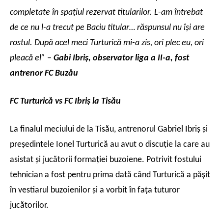
completate în spaţiul rezervat titularilor. L-am întrebat
de ce nu l-a trecut pe Baciu titular… răspunsul nu îşi are
rostul. După acel meci Turturică mi-a zis, ori plec eu, ori
pleacă el” –
Gabi Ibriş, observator liga a II-a, fost
antrenor FC Buzău
FC Turturică vs FC Ibriş la Tisău
La finalul meciului de la Tisău, antrenorul Gabriel Ibriş şi
preşedintele Ionel Turturică au avut o discuţie la care au
asistat şi jucătorii formaţiei buzoiene. Potrivit fostului
tehnician a fost pentru prima dată când Turturică a păşit
în vestiarul buzoienilor şi a vorbit în faţa tuturor
jucătorilor.