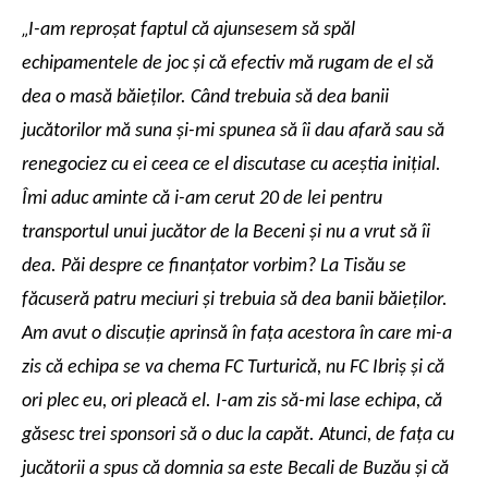
„
I-am reproşat faptul că ajunsesem să spăl
echipamentele de joc şi că efectiv mă rugam de el să
dea o masă băieţilor. Când trebuia să dea banii
jucătorilor mă suna şi-mi spunea să îi dau afară sau să
renegociez cu ei ceea ce el discutase cu aceştia iniţial.
Îmi aduc aminte că i-am cerut 20 de lei pentru
transportul unui jucător de la Beceni şi nu a vrut să îi
dea. Păi despre ce finanţator vorbim? La Tisău se
făcuseră patru meciuri şi trebuia să dea banii băieţilor.
Am avut o discuţie aprinsă în faţa acestora în care mi-a
zis că echipa se va chema FC Turturică, nu FC Ibriş şi că
ori plec eu, ori pleacă el. I-am zis să-mi lase echipa, că
găsesc trei sponsori să o duc la capăt. Atunci, de faţa cu
jucătorii a spus că domnia sa este Becali de Buzău şi că