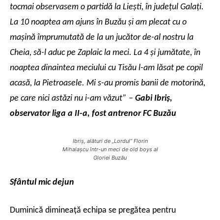
tocmai observasem o partidă la Lieşti, în judeţul Galaţi.
La 10 noaptea am ajuns în Buzău şi am plecat cu o
maşină împrumutată de la un jucător de-al nostru la
Cheia, să-l aduc pe Zaplaic la meci. La 4 şi jumătate, în
noaptea dinaintea meciului cu Tisău l-am lăsat pe copil
acasă, la Pietroasele. Mi s-au promis banii de motorină,
pe care nici astăzi nu i-am văzut” –
Gabi Ibriş,
observator liga a II-a, fost antrenor FC Buzău
Ibriş, alături de „Lordul” Florin
Mihalaşcu într-un meci de old boys al
Gloriei Buzău
Sfântul mic dejun
Duminică dimineaţă echipa se pregătea pentru