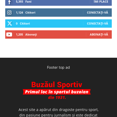
5,393
Fani
ÎMI PLACE
1,124
Cititori
CONECTAȚI-VĂ
0
Cititori
CONECTAȚI-VĂ
1,205
Abonați
ABONAȚI-VĂ
Footer top ad
Acest site a apărut din dragoste pentru sport,
din pasiune pentru jurnalism şi este dedicat