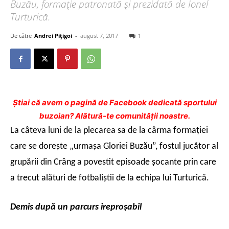
Buzău, formaţie patronată şi prezidată de Ionel
Turturică.
De către
Andrei Pițigoi
-
august 7, 2017
1
Ştiai că avem o pagină de Facebook dedicată sportului
buzoian? Alătură-te comunității noastre.
La câteva luni de la plecarea sa de la cârma formaţiei
care se doreşte „urmaşa Gloriei Buzău”, fostul jucător al
grupării din Crâng a povestit episoade şocante prin care
a trecut alături de fotbaliştii de la echipa lui Turturică.
Demis după un parcurs ireproşabil