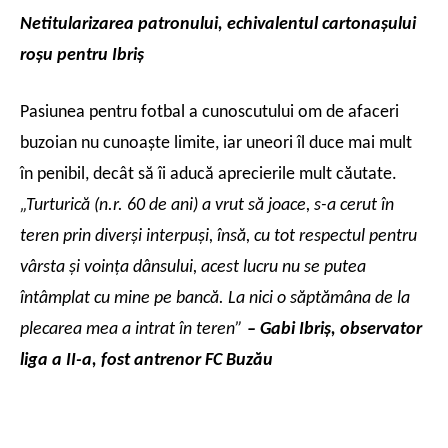
Netitularizarea patronului, echivalentul cartonaşului
roşu pentru Ibriş
Pasiunea pentru fotbal a cunoscutului om de afaceri
buzoian nu cunoaşte limite, iar uneori îl duce mai mult
în penibil, decât să îi aducă aprecierile mult căutate.
„Turturică (n.r. 60 de ani) a vrut să joace, s-a cerut în
teren prin diverşi interpuşi, însă, cu tot respectul pentru
vârsta şi voinţa dânsului, acest lucru nu se putea
întâmplat cu mine pe bancă. La nici o săptămâna de la
plecarea mea a intrat în teren”
– Gabi Ibriş, observator
liga a II-a, fost antrenor FC Buzău