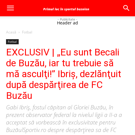
- Publicitate -
Header ad
Acasă
Fotbal
Fotbal
EXCLUSIV | „Eu sunt Becali
de Buzău, iar tu trebuie să
mă asculţi!” Ibriş, dezlănţuit
după despărţirea de FC
Buzău
Gabi Ibriş, fostul căpitan al Gloriei Buzău, în
prezent observator federal la nivelul ligii a II-a a
acceptat să vorbească în exclusivitate pentru
BuzăulSportiv.ro despre despărţirea sa de FC