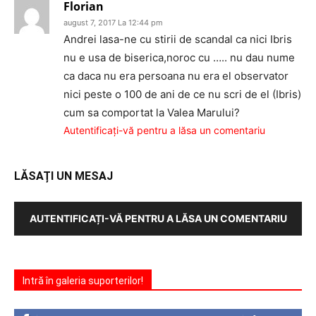
Florian
august 7, 2017 La 12:44 pm
Andrei lasa-ne cu stirii de scandal ca nici Ibris
nu e usa de biserica,noroc cu ….. nu dau nume
ca daca nu era persoana nu era el observator
nici peste o 100 de ani de ce nu scri de el (Ibris)
cum sa comportat la Valea Marului?
Autentificați-vă pentru a lăsa un comentariu
LĂSAȚI UN MESAJ
AUTENTIFICAȚI-VĂ PENTRU A LĂSA UN COMENTARIU
Intră în galeria suporterilor!