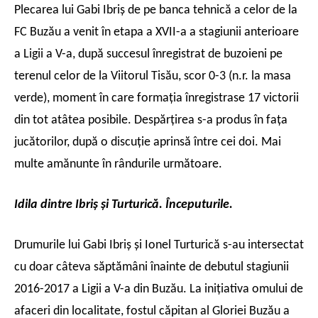
Plecarea lui Gabi Ibriş de pe banca tehnică a celor de la
FC Buzău a venit în etapa a XVII-a a stagiunii anterioare
a Ligii a V-a, după succesul înregistrat de buzoieni pe
terenul celor de la Viitorul Tisău, scor 0-3 (n.r. la masa
verde), moment în care formaţia înregistrase 17 victorii
din tot atâtea posibile. Despărţirea s-a produs în faţa
jucătorilor, după o discuţie aprinsă între cei doi. Mai
multe amănunte în rândurile următoare.
Idila dintre Ibriş şi Turturică. Începuturile.
Drumurile lui Gabi Ibriş şi Ionel Turturică s-au intersectat
cu doar câteva săptămâni înainte de debutul stagiunii
2016-2017 a Ligii a V-a din Buzău. La iniţiativa omului de
afaceri din localitate, fostul căpitan al Gloriei Buzău a