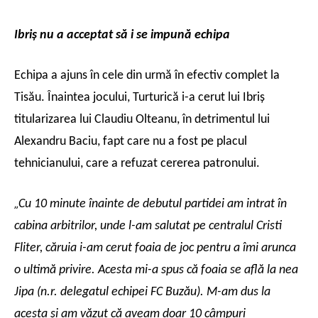
Ibriş nu a acceptat să i se impună echipa
Echipa a ajuns în cele din urmă în efectiv complet la
Tisău. Înaintea jocului, Turturică i-a cerut lui Ibriş
titularizarea lui Claudiu Olteanu, în detrimentul lui
Alexandru Baciu, fapt care nu a fost pe placul
tehnicianului, care a refuzat cererea patronului.
„
Cu 10 minute înainte de debutul partidei am intrat în
cabina arbitrilor, unde l-am salutat pe centralul Cristi
Fliter, căruia i-am cerut foaia de joc pentru a îmi arunca
o ultimă privire. Acesta mi-a spus că foaia se află la nea
Jipa (n.r. delegatul echipei FC Buzău). M-am dus la
acesta şi am văzut că aveam doar 10 câmpuri