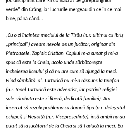
joc disciplinat care l-a consacrat pe „dreptunghiul
verde” din Crâng, iar lucrurile mergeau din ce în ce mai
bine, până când…
„
Cu o zi înaintea meciului de la Tisău (n.r. ultimul cu Ibriş
„principal”) aveam nevoie de un jucător, originar din
Pietroasele, Zaplaic Cristian. Copilul m-a sunat şi mi-a
spus că este la Cheia, acolo unde sărbătoreşte
încheierea liceului şi că nu are cum să ajungă la meci.
Fiind sâmbătă, dl. Turturică nu mi-a răspuns la telefon
(n.r. Ionel Turturică este adventist, iar potrivit religiei
sale sâmbata este zi liberă, dedicată familiei). Am
încercat să rezolv problema cu domnii Jipa (n.r. delegatul
echipei) şi Negoiţă (n.r. Vicepreşedinte), însă ambii nu au
putut să ia jucătorul de la Cheia şi să-l aducă la meci. Eu