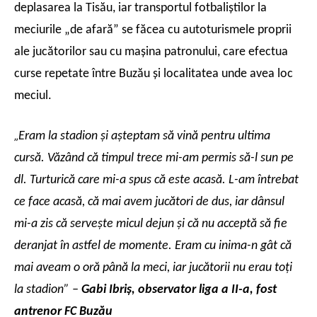
deplasarea la Tisău, iar transportul fotbaliştilor la
meciurile „de afară” se făcea cu autoturismele proprii
ale jucătorilor sau cu maşina patronului, care efectua
curse repetate între Buzău şi localitatea unde avea loc
meciul.
„
Eram la stadion şi aşteptam să vină pentru ultima
cursă. Văzând că timpul trece mi-am permis să-l sun pe
dl. Turturică care mi-a spus că este acasă. L-am întrebat
ce face acasă, că mai avem jucători de dus, iar dânsul
mi-a zis că serveşte micul dejun şi că nu acceptă să fie
deranjat în astfel de momente. Eram cu inima-n gât că
mai aveam o oră până la meci, iar jucătorii nu erau toţi
la stadion” –
Gabi Ibriş, observator liga a II-a, fost
antrenor FC Buzău