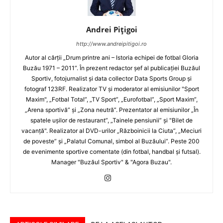
Andrei Pițigoi
http://www.andreipitigoi.ro
Autor al cărţii „Drum printre ani – Istoria echipei de fotbal Gloria
Buzău 1971 – 2011”. În prezent redactor şef al publicaţiei Buzăul
Sportiv, fotojurnalist şi data collector Data Sports Group şi
fotograf 123RF. Realizator TV şi moderator al emisiunilor "Sport
Maxim", „Fotbal Total”, „TV Sport”, „Eurofotbal”, „Sport Maxim”,
„Arena sportivă” şi „Zona neutră”. Prezentator al emisiunilor „În
spatele uşilor de restaurant”, „Tainele pensiunii” şi "Bilet de
vacanţă". Realizator al DVD-urilor „Războinicii la Ciuta”, „Meciuri
de poveste” şi „Palatul Comunal, simbol al Buzăului”. Peste 200
de evenimente sportive comentate (din fotbal, handbal şi futsal).
Manager "Buzăul Sportiv" & "Agora Buzau".