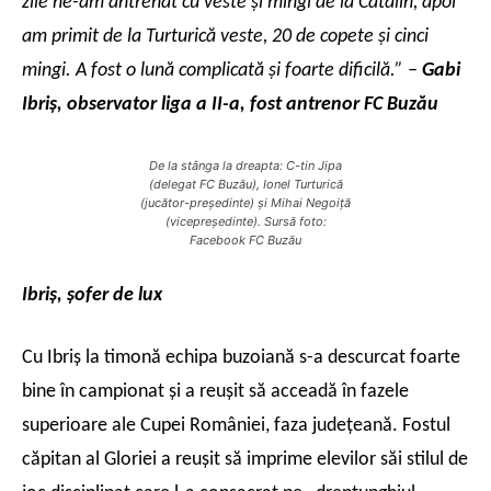
zile ne-am antrenat cu veste şi mingi de la Cătălin, apoi
am primit de la Turturică veste, 20 de copete şi cinci
mingi. A fost o lună complicată şi foarte dificilă.” –
Gabi
Ibriş, observator liga a II-a, fost antrenor FC Buzău
De la stânga la dreapta: C-tin Jipa
(delegat FC Buzău), Ionel Turturică
(jucător-preşedinte) şi Mihai Negoiţă
(vicepreşedinte). Sursă foto:
Facebook FC Buzău
Ibriş, şofer de lux
Cu Ibriş la timonă echipa buzoiană s-a descurcat foarte
bine în campionat şi a reuşit să acceadă în fazele
superioare ale Cupei României, faza judeţeană. Fostul
căpitan al Gloriei a reuşit să imprime elevilor săi stilul de