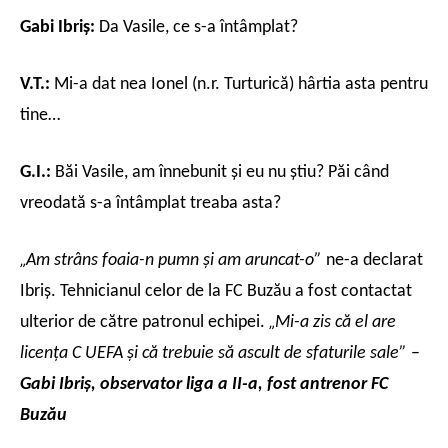
Gabi Ibriş:
Da Vasile, ce s-a întâmplat?
V.T.:
Mi-a dat nea Ionel (n.r. Turturică) hârtia asta pentru
tine…
G.I.:
Băi Vasile, am înnebunit şi eu nu ştiu? Păi când
vreodată s-a întâmplat treaba asta?
„
Am strâns foaia-n pumn şi am aruncat-o”
ne-a declarat
Ibriş. Tehnicianul celor de la FC Buzău a fost contactat
„
ulterior de către patronul echipei.
Mi-a zis că el are
licenţa C UEFA şi că trebuie să ascult de sfaturile sale”
–
Gabi Ibriş, observator liga a II-a, fost antrenor FC
Buzău