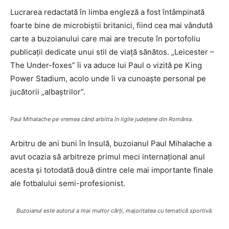
Lucrarea redactată în limba engleză a fost întâmpinată
foarte bine de microbiştii britanici, fiind cea mai vândută
carte a buzoianului care mai are trecute în portofoliu
publicaţii dedicate unui stil de viaţă sănătos. „Leicester –
The Under-foxes” îi va aduce lui Paul o vizită pe King
Power Stadium, acolo unde îi va cunoaşte personal pe
jucătorii „albaştrilor”.
Paul Mihalache pe vremea când arbitra în ligile judeţene din România.
Arbitru de ani buni în Insulă, buzoianul Paul Mihalache a
avut ocazia să arbitreze primul meci internaţional anul
acesta şi totodată două dintre cele mai importante finale
ale fotbalului semi-profesionist.
Buzoianul este autorul a mai multor cărţi, majoritatea cu tematică sportivă.