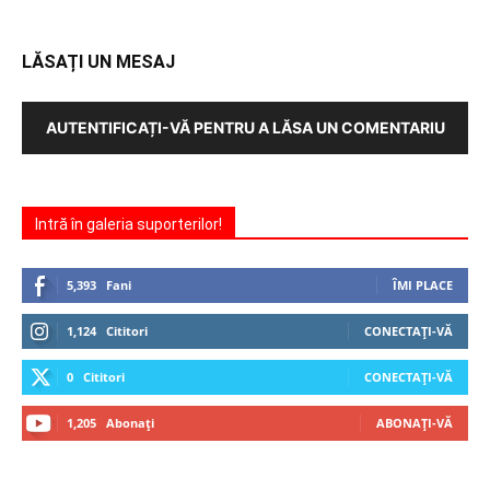
LĂSAȚI UN MESAJ
AUTENTIFICAȚI-VĂ PENTRU A LĂSA UN COMENTARIU
Intră în galeria suporterilor!
5,393
Fani
ÎMI PLACE
1,124
Cititori
CONECTAȚI-VĂ
0
Cititori
CONECTAȚI-VĂ
1,205
Abonați
ABONAȚI-VĂ