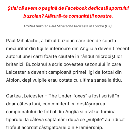
Ştiai că avem o pagină de Facebook dedicată sportului
buzoian? Alătură-te comunității noastre.
Arbitrul buzoian Paul Mihalache locuieşte în Londra (UK).
Paul Mihalache, arbitrul buzoian care decide soarta
meciurilor din ligiile inferioare din Anglia a devenit recent
autorul unei cărţi foarte căutate în rândul microbiştilor
britanici. Buzoianul a scris povestea sezonului în care
Leicester a devenit campioană primei ligi de fotbal din
Albion, deşi vulpile erau cotate cu ultima şansă la titlu.
Cartea „Leicester – The Under-foxes” a fost scrisă în
doar câteva luni, concomitent cu desfăşurarea
campionatului de fotbal din Anglia şi a văzut lumina
tiparului la câteva săptămâni după ce „vulpile” au ridicat
trofeul acordat câştigătoarei din Premiership.