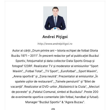
Andrei Pițigoi
http://www.andreipitigoi.ro
Autor al cărţii „Drum printre ani – Istoria echipei de fotbal Gloria
Buzău 1971 – 2011”. În prezent redactor şef al publicaţiei Buzăul
Sportiv, fotojurnalist şi data collector Data Sports Group şi
fotograf 123RF. Realizator TV şi moderator al emisiunilor "Sport
Maxim", „Fotbal Total”, „TV Sport”, „Eurofotbal”, „Sport Maxim”,
„Arena sportivă” şi „Zona neutră”. Prezentator al emisiunilor „În
spatele uşilor de restaurant”, „Tainele pensiunii” şi "Bilet de
vacanţă". Realizator al DVD-urilor „Războinicii la Ciuta”, „Meciuri
de poveste” şi „Palatul Comunal, simbol al Buzăului”. Peste 200
de evenimente sportive comentate (din fotbal, handbal şi futsal).
Manager "Buzăul Sportiv" & "Agora Buzau".