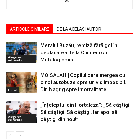
ARTICOLE SIMILARE
DE LA ACELAȘI AUTOR
Metalul Buzău, remiză fără gol în
deplasarea de la Clinceni cu
Alegerea
Metaloglobus
editorului
MO SALAH | Copilul care mergea cu
cinci autobuze spre un vis imposibil.
Din Nagrig spre imortalitate
Fotbal
„Înțeleptul din Hortaleza”: „Să câștigi.
Să câștigi. Să câștigi. Iar apoi să
Alegerea
câștigi din nou!”
editorului