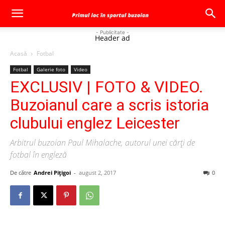
- Publicitate -
Header ad
Acasă
Fotbal
Fotbal
Galerie foto
Video
EXCLUSIV | FOTO & VIDEO.
Buzoianul care a scris istoria
clubului englez Leicester
Arbitrul buzoian Paul Mihalache, autorul unei cărţi de
fotbal în engleză
De către
Andrei Pițigoi
-
august 2, 2017
0