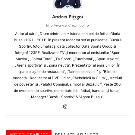
Andrei Pițigoi
http://www.andreipitigoi.ro
Autor al cărţii „Drum printre ani – Istoria echipei de fotbal Gloria
Buzău 1971 – 2011”. În prezent redactor şef al publicaţiei Buzăul
Sportiv, fotojurnalist şi data collector Data Sports Group şi
fotograf 123RF. Realizator TV şi moderator al emisiunilor "Sport
Maxim", „Fotbal Total”, „TV Sport”, „Eurofotbal”, „Sport Maxim”,
„Arena sportivă” şi „Zona neutră”. Prezentator al emisiunilor „În
spatele uşilor de restaurant”, „Tainele pensiunii” şi "Bilet de
vacanţă". Realizator al DVD-urilor „Războinicii la Ciuta”, „Meciuri
de poveste” şi „Palatul Comunal, simbol al Buzăului”. Peste 200
de evenimente sportive comentate (din fotbal, handbal şi futsal).
Manager "Buzăul Sportiv" & "Agora Buzau".
ARTICOLE SIMILARE
DE LA ACELAȘI AUTOR