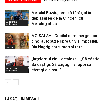
Metalul Buzău, remiză fără gol în
deplasarea de la Clinceni cu
Alegerea
Metaloglobus
editorului
MO SALAH | Copilul care mergea cu
cinci autobuze spre un vis imposibil.
Din Nagrig spre imortalitate
Fotbal
„Înțeleptul din Hortaleza”: „Să câștigi.
Să câștigi. Să câștigi. Iar apoi să
Alegerea
câștigi din nou!”
editorului
LĂSAȚI UN MESAJ