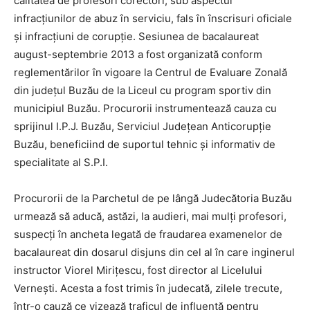
calitatea de profesori corectori, sub aspectul
infracțiunilor de abuz în serviciu, fals în înscrisuri oficiale
și infracțiuni de corupție. Sesiunea de bacalaureat
august-septembrie 2013 a fost organizată conform
reglementărilor în vigoare la Centrul de Evaluare Zonală
din județul Buzău de la Liceul cu program sportiv din
municipiul Buzău. Procurorii instrumentează cauza cu
sprijinul I.P.J. Buzău, Serviciul Județean Anticorupție
Buzău, beneficiind de suportul tehnic și informativ de
specialitate al S.P.I.
Procurorii de la Parchetul de pe lângă Judecătoria Buzău
urmează să aducă, astăzi, la audieri, mai mulți profesori,
suspecți în ancheta legată de fraudarea examenelor de
bacalaureat din dosarul disjuns din cel al în care inginerul
instructor Viorel Mirițescu, fost director al Licelului
Vernești. Acesta a fost trimis în judecată, zilele trecute,
într-o cauză ce vizează traficul de influență pentru