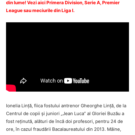
din lume! Vezi aici Primera Division, Serie A, Premier
League sau meciurile din Liga I.
Ionelia Linţă, fiica fostului antrenor Gheorghe Linţă, de la
Centrul de copii şi juniori „Jean Luca” al Gloriei Buzău a
fost reţinută, alături de încă doi profesori, pentru 24 de
ore, în cazul fraudării Bacalaureatului din 2013. Mâine,