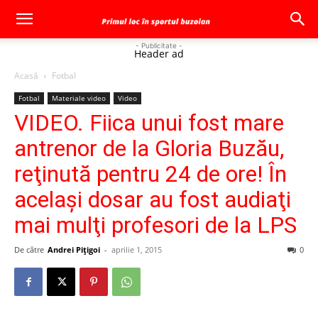
- Publicitate -
Header ad
Acasă
Fotbal
Fotbal
Materiale video
Video
VIDEO. Fiica unui fost mare
antrenor de la Gloria Buzău,
reţinută pentru 24 de ore! În
acelaşi dosar au fost audiaţi
mai mulţi profesori de la LPS
De către
Andrei Pițigoi
-
aprilie 1, 2015
0