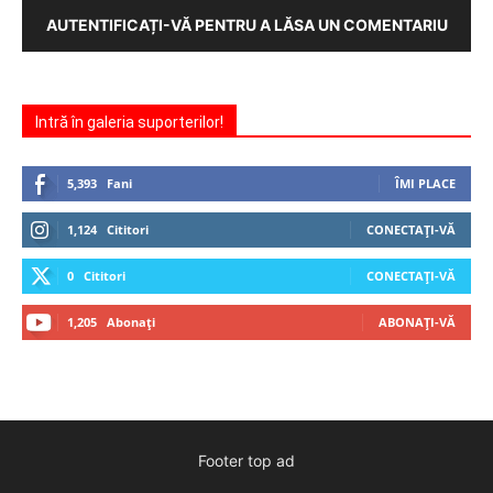
AUTENTIFICAȚI-VĂ PENTRU A LĂSA UN COMENTARIU
Intră în galeria suporterilor!
5,393
Fani
ÎMI PLACE
1,124
Cititori
CONECTAȚI-VĂ
0
Cititori
CONECTAȚI-VĂ
1,205
Abonați
ABONAȚI-VĂ
Footer top ad