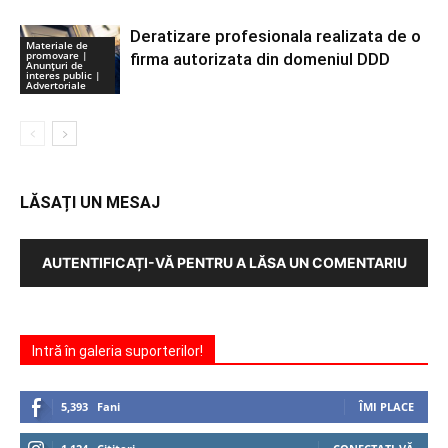
Deratizare profesionala realizata de o
Materiale de
promovare |
firma autorizata din domeniul DDD
Anunţuri de
interes public |
Advertoriale
LĂSAȚI UN MESAJ
AUTENTIFICAȚI-VĂ PENTRU A LĂSA UN COMENTARIU
Intră în galeria suporterilor!
5,393
Fani
ÎMI PLACE