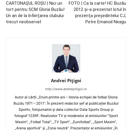
CARTONAŞUL ROŞU | Nici un
FOTO | Ca la carte! HC Buzău
tort pentru SCM Gloria Buzău!
2012 şi-a prezentat lotul în
Un an de la înfiinţarea clubului
prezenţa preşedintelui CJ,
trecut neobservat
Petre Emanoil Neagu
Andrei Pițigoi
http://www.andreipitigoi.ro
Autor al cărţii „Drum printre ani – Istoria echipei de fotbal Gloria
Buzău 1971 – 2011”. În prezent redactor şef al publicaţiei Buzăul
Sportiv, fotojurnalist şi data collector Data Sports Group şi
fotograf 123RF. Realizator TV şi moderator al emisiunilor "Sport
Maxim", „Fotbal Total”, „TV Sport”, „Eurofotbal”, „Sport Maxim”,
„Arena sportivă” şi „Zona neutră”. Prezentator al emisiunilor „În