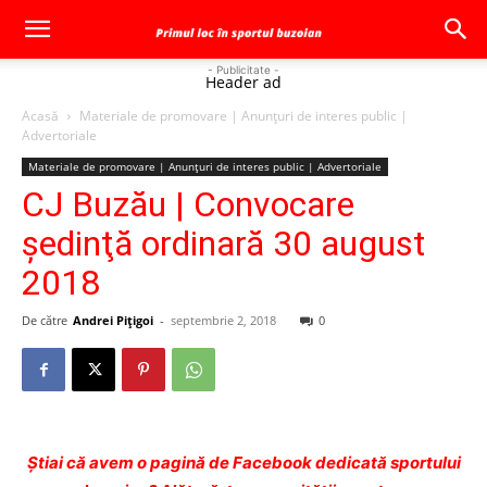
- Publicitate -
Header ad
Acasă
Materiale de promovare | Anunţuri de interes public |
Advertoriale
Materiale de promovare | Anunţuri de interes public | Advertoriale
CJ Buzău | Convocare
şedinţă ordinară 30 august
2018
De către
Andrei Pițigoi
-
septembrie 2, 2018
0
Ştiai că avem o pagină de Facebook dedicată sportului