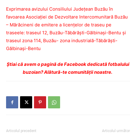
Exprimarea avizului Consiliului Județean Buzău în
favoarea Asociației de Dezvoltare Intercomunitară Buzău
– Mărăcineni de emitere a licențelor de traseu pe
traseele: traseul 12, Buzău-Tăbărăști-Gălbinași-Bentu și
traseul zona 114, Buzău- zona industrială-Tăbărăști-
Gălbinași-Bentu
Navigare
Ştiai că avem o pagină de Facebook dedicată fotbalului
buzoian? Alătură-te comunității noastre.
în
articole
Articolul precedent
Articolul următor