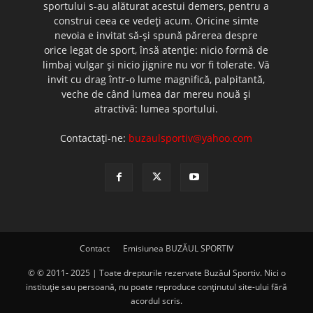
sportului s-au alăturat acestui demers, pentru a
construi ceea ce vedeţi acum. Oricine simte
nevoia e invitat să-şi spună părerea despre
orice legat de sport, însă atenţie: nicio formă de
limbaj vulgar şi nicio jignire nu vor fi tolerate. Vă
invit cu drag într-o lume magnifică, palpitantă,
veche de când lumea dar mereu nouă şi
atractivă: lumea sportului.
Contactați-ne:
buzaulsportiv@yahoo.com
Contact
Emisiunea BUZĂUL SPORTIV
© © 2011- 2025 | Toate drepturile rezervate Buzăul Sportiv. Nici o
instituţie sau persoană, nu poate reproduce conţinutul site-ului fără
acordul scris.