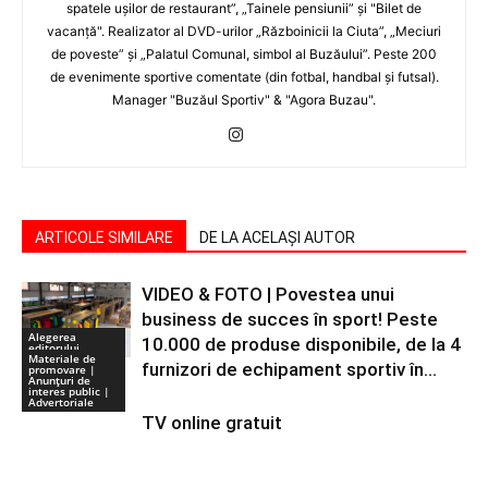
spatele uşilor de restaurant”, „Tainele pensiunii” şi "Bilet de
vacanţă". Realizator al DVD-urilor „Războinicii la Ciuta”, „Meciuri
de poveste” şi „Palatul Comunal, simbol al Buzăului”. Peste 200
de evenimente sportive comentate (din fotbal, handbal şi futsal).
Manager "Buzăul Sportiv" & "Agora Buzau".
ARTICOLE SIMILARE
DE LA ACELAȘI AUTOR
VIDEO & FOTO | Povestea unui
business de succes în sport! Peste
Alegerea
10.000 de produse disponibile, de la 4
editorului
Materiale de
furnizori de echipament sportiv în...
promovare |
Anunţuri de
interes public |
Advertoriale
TV online gratuit