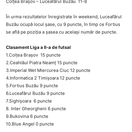
Colţea Braşov – Luceafărul Buzău 11-8
În urma rezultatelor înregistrate în weekend, Luceafărul
Buzău ocupă locul şase, cu 9 puncte, în timp ce Fortius
se află pe poziţia a şasea cu acelaşi număr de puncte.
Clasament Liga a II-a de futsal
1.Colţea Braşov 15 puncte
2.Ceahlăul Piatra Neamţ 15 puncte
3.Imperial Wet Miercurea Ciuc 12 puncte
4.Informatica 2 Timişoara 12 puncte
5.Fortius Buzău 9 puncte
6.Luceafărul Buzău 9 puncte
7.Sighişoara 6 puncte
8. Inter Gheorgheni 6 puncte
9.Bukovina 6 puncte
10.Blue Angel 0 puncte