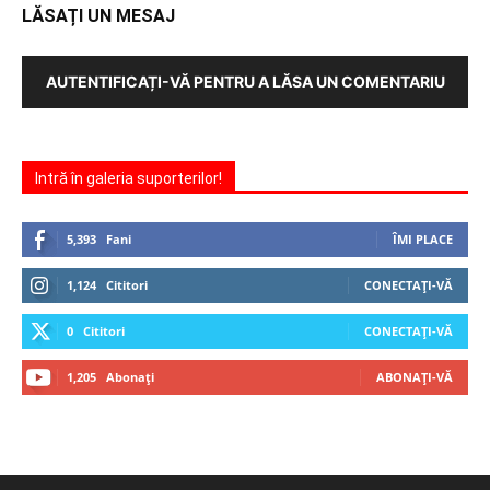
LĂSAȚI UN MESAJ
AUTENTIFICAȚI-VĂ PENTRU A LĂSA UN COMENTARIU
Intră în galeria suporterilor!
5,393
Fani
ÎMI PLACE
1,124
Cititori
CONECTAȚI-VĂ
0
Cititori
CONECTAȚI-VĂ
1,205
Abonați
ABONAȚI-VĂ