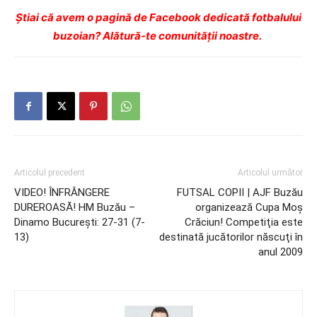
Ştiai că avem o pagină de Facebook dedicată fotbalului
buzoian? Alătură-te comunității noastre.
Articolul precedent
Articolul următor
VIDEO! ÎNFRÂNGERE
FUTSAL COPII | AJF Buzău
DUREROASĂ! HM Buzău –
organizează Cupa Moş
Dinamo Bucureşti: 27-31 (7-
Crăciun! Competiţia este
13)
destinată jucătorilor născuţi în
anul 2009