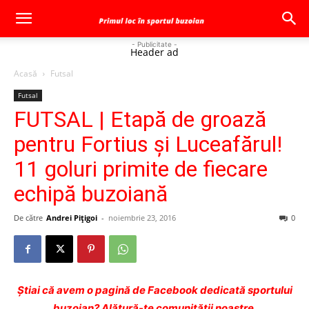
- Publicitate -
Header ad
Acasă
Futsal
Futsal
FUTSAL | Etapă de groază
pentru Fortius şi Luceafărul!
11 goluri primite de fiecare
echipă buzoiană
De către
Andrei Pițigoi
-
noiembrie 23, 2016
0
Ştiai că avem o pagină de Facebook dedicată sportului
buzoian? Alătură-te comunității noastre.