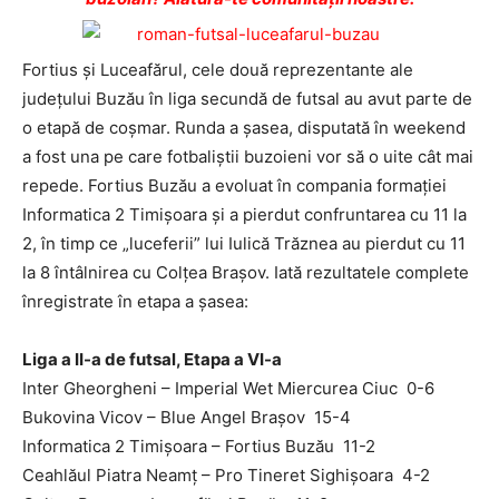
Fortius şi Luceafărul, cele două reprezentante ale
judeţului Buzău în liga secundă de futsal au avut parte de
o etapă de coşmar. Runda a şasea, disputată în weekend
a fost una pe care fotbaliştii buzoieni vor să o uite cât mai
repede. Fortius Buzău a evoluat în compania formaţiei
Informatica 2 Timişoara şi a pierdut confruntarea cu 11 la
2, în timp ce „luceferii” lui Iulică Trăznea au pierdut cu 11
la 8 întâlnirea cu Colţea Braşov. Iată rezultatele complete
înregistrate în etapa a şasea:
Liga a II-a de futsal, Etapa a VI-a
Inter Gheorgheni – Imperial Wet Miercurea Ciuc 0-6
Bukovina Vicov – Blue Angel Braşov 15-4
Informatica 2 Timişoara – Fortius Buzău 11-2
Ceahlăul Piatra Neamţ – Pro Tineret Sighişoara 4-2