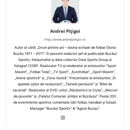
Andrei Pițigoi
http://www.andreipitigoi.ro
Autor al cărţii „Drum printre ani – Istoria echipei de fotbal Gloria
Buzău 1971 – 2011”. În prezent redactor şef al publicaţiei Buzăul
Sportiv, fotojurnalist şi data collector Data Sports Group şi
fotograf 123RF. Realizator TV şi moderator al emisiunilor "Sport
Maxim", „Fotbal Total”, „TV Sport”, „Eurofotbal”, „Sport Maxim”,
„Arena sportivă” şi „Zona neutră”. Prezentator al emisiunilor „În
spatele uşilor de restaurant”, „Tainele pensiunii” şi "Bilet de
vacanţă". Realizator al DVD-urilor „Războinicii la Ciuta”, „Meciuri
de poveste” şi „Palatul Comunal, simbol al Buzăului”. Peste 200
de evenimente sportive comentate (din fotbal, handbal şi futsal).
Manager "Buzăul Sportiv" & "Agora Buzau".