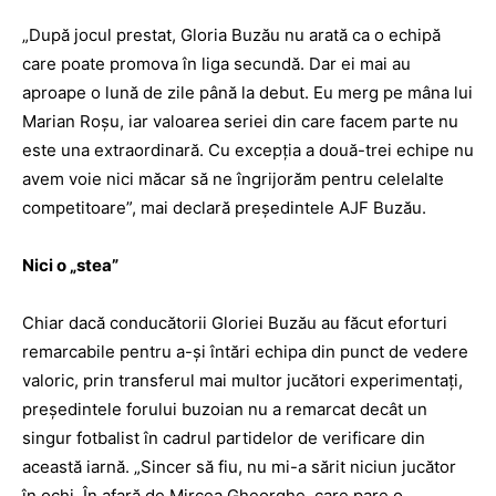
„După jocul prestat, Gloria Buzău nu arată ca o echipă
care poate promova în liga secundă. Dar ei mai au
aproape o lună de zile până la debut. Eu merg pe mâna lui
Marian Roşu, iar valoarea seriei din care facem parte nu
este una extraordinară. Cu excepţia a două-trei echipe nu
avem voie nici măcar să ne îngrijorăm pentru celelalte
competitoare”, mai declară preşedintele AJF Buzău.
Nici o „stea”
Chiar dacă conducătorii Gloriei Buzău au făcut eforturi
remarcabile pentru a-şi întări echipa din punct de vedere
valoric, prin transferul mai multor jucători experimentaţi,
preşedintele forului buzoian nu a remarcat decât un
singur fotbalist în cadrul partidelor de verificare din
această iarnă. „Sincer să fiu, nu mi-a sărit niciun jucător
în ochi. În afară de Mircea Gheorghe, care pare o