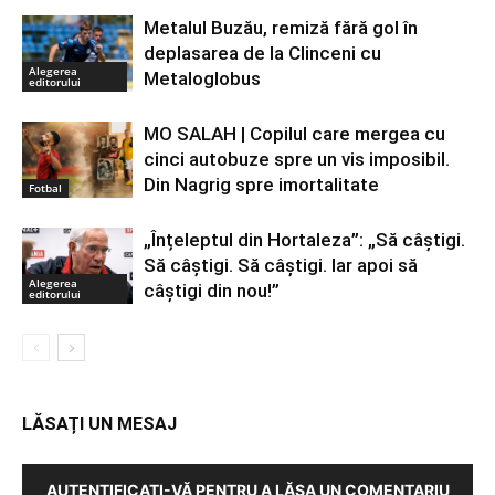
Metalul Buzău, remiză fără gol în
deplasarea de la Clinceni cu
Alegerea
Metaloglobus
editorului
MO SALAH | Copilul care mergea cu
cinci autobuze spre un vis imposibil.
Din Nagrig spre imortalitate
Fotbal
„Înțeleptul din Hortaleza”: „Să câștigi.
Să câștigi. Să câștigi. Iar apoi să
Alegerea
câștigi din nou!”
editorului
LĂSAȚI UN MESAJ
AUTENTIFICAȚI-VĂ PENTRU A LĂSA UN COMENTARIU