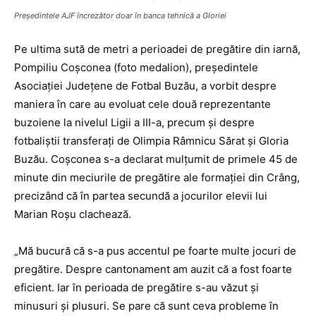
Preşedintele AJF încrezător doar în banca tehnică a Gloriei
Pe ultima sută de metri a perioadei de pregătire din iarnă,
Pompiliu Coşconea (foto medalion), preşedintele
Asociaţiei Jude­ţene de Fotbal Buzău, a vorbit despre
maniera în care au evoluat cele două reprezentante
buzoiene la nivelul Ligii a III-a, precum şi despre
fotbaliştii transferaţi de Olimpia Râmnicu Sărat şi Gloria
Buzău. Coşconea s-a declarat mulţumit de primele 45 de
minute din meciurile de pregătire ale formaţiei din Crâng,
precizând că în partea secundă a jocurilor elevii lui
Marian Roşu clachează.
„Mă bucură că s-a pus accentul pe foarte multe jocuri de
pregătire. Despre cantonament am auzit că a fost foarte
eficient. Iar în perioada de pregătire s-au văzut şi
minusuri şi plusuri. Se pare că sunt ceva probleme în