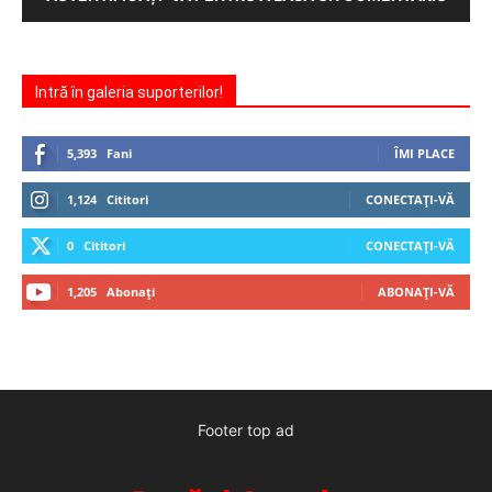
Intră în galeria suporterilor!
5,393
Fani
ÎMI PLACE
1,124
Cititori
CONECTAȚI-VĂ
0
Cititori
CONECTAȚI-VĂ
1,205
Abonați
ABONAȚI-VĂ
Footer top ad