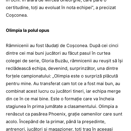
certitudine, toţi au evoluat în nota echipei”, a precizat
Coşconea.
Olimpia la polul opus
Râmnicenii au fost lăudaţi de Coşconea. După cei cinci
dintre cei mai buni jucători au făcut pasul în curtea
colegei de serie, Gloria Buzău, râmnicenii au reuşit să îşi
reclădească echipa, devenind, surprinzător, una dintre
forţele campionatului: „Olimpia este o surpriză plăcută
pentru mine. Au transferat cam tot ce a fost mai bun, au
combinat acest lucru cu jucători tineri, iar echipa merge
din ce în ce mai bine. Este o formaţie care va încheia
stagiunea în prima jumătate a clasamentului. Olimpia a
renăscut ca pasărea Phoenix, graţie oamenilor care sunt
acolo. Începând de la primar, până la preşedinte,
antrenori, jucători şi magazioner, toţi trag în aceeaşi