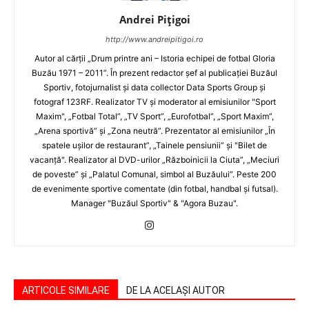
Andrei Pițigoi
http://www.andreipitigoi.ro
Autor al cărţii „Drum printre ani – Istoria echipei de fotbal Gloria
Buzău 1971 – 2011”. În prezent redactor şef al publicaţiei Buzăul
Sportiv, fotojurnalist şi data collector Data Sports Group şi
fotograf 123RF. Realizator TV şi moderator al emisiunilor "Sport
Maxim", „Fotbal Total”, „TV Sport”, „Eurofotbal”, „Sport Maxim”,
„Arena sportivă” şi „Zona neutră”. Prezentator al emisiunilor „În
spatele uşilor de restaurant”, „Tainele pensiunii” şi "Bilet de
vacanţă". Realizator al DVD-urilor „Războinicii la Ciuta”, „Meciuri
de poveste” şi „Palatul Comunal, simbol al Buzăului”. Peste 200
de evenimente sportive comentate (din fotbal, handbal şi futsal).
Manager "Buzăul Sportiv" & "Agora Buzau".
ARTICOLE SIMILARE
DE LA ACELAȘI AUTOR