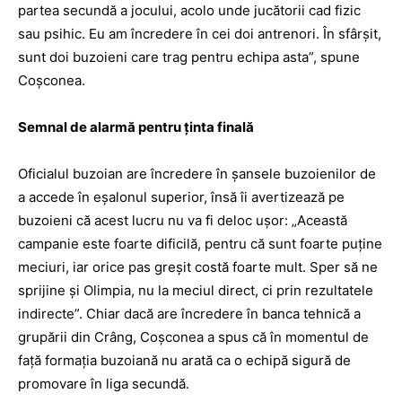
partea secundă a jocului, acolo unde jucătorii cad fizic
sau psihic. Eu am încredere în cei doi antrenori. În sfârşit,
sunt doi buzoieni care trag pentru echipa asta”, spune
Coşconea.
Semnal de alarmă pentru ţinta finală
Oficialul buzoian are încredere în şansele buzoienilor de
a accede în eşalonul superior, însă îi avertizează pe
buzoieni că acest lucru nu va fi deloc uşor: „Această
campanie este foarte dificilă, pentru că sunt foarte puţine
meciuri, iar orice pas greşit costă foarte mult. Sper să ne
sprijine şi Olimpia, nu la meciul direct, ci prin rezultatele
indirecte”. Chiar dacă are încredere în banca tehnică a
grupării din Crâng, Coşconea a spus că în momentul de
faţă formaţia buzoiană nu arată ca o echipă sigură de
promovare în liga secundă.