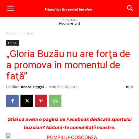
- Publicitate -
Header ad
Acasă
Fotbal
Fotbal
„Gloria Buzău nu are forţa de
a promova în momentul de
faţă”
De către
Andrei Pițigoi
-
februarie 28, 2013
0
Ştiai că avem o pagină de Facebook dedicată sportului
buzoian? Alătură-te comunității noastre.