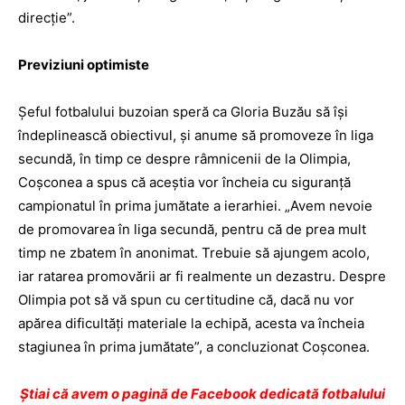
direcţie”.
Previziuni optimiste
Şeful fotbalului buzoian speră ca Gloria Buzău să îşi
îndeplinească obiectivul, şi anume să promoveze în liga
secundă, în timp ce despre râmnicenii de la Olimpia,
Coşconea a spus că aceştia vor încheia cu siguranţă
campionatul în prima jumătate a ierarhiei. „Avem nevoie
de promovarea în liga secundă, pentru că de prea mult
timp ne zbatem în anonimat. Trebuie să ajungem acolo,
iar ratarea promovării ar fi realmente un dezastru. Despre
Olimpia pot să vă spun cu certitudine că, dacă nu vor
apărea dificultăţi materiale la echipă, acesta va încheia
stagiunea în prima jumătate”, a concluzionat Coşconea.
Ştiai că avem o pagină de Facebook dedicată fotbalului