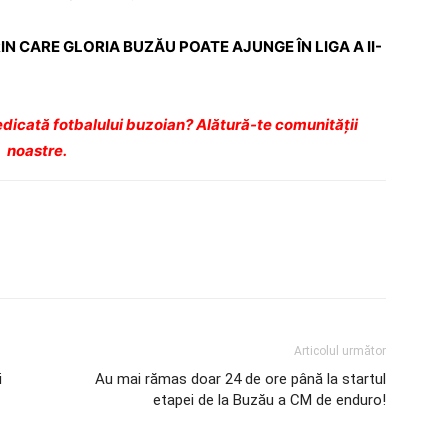
N CARE GLORIA BUZĂU POATE AJUNGE ÎN LIGA A II-
dicată fotbalului buzoian? Alătură-te comunității
noastre.
Articolul următor
i
Au mai rămas doar 24 de ore până la startul
etapei de la Buzău a CM de enduro!