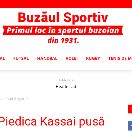
AL
FUTSAL
HANDBAL
VOLEI
RUGBY
TENIS DE 
Buzaul
- Publicitate -
Header ad
de fraţii Grigore?
Sportiv
Piedica Kassai pusă