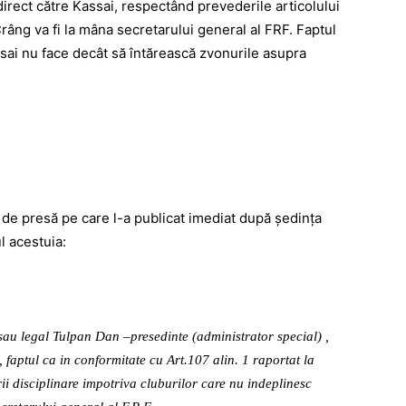
irect către Kassai, respectând prevederile articolului
râng va fi la mâna secretarului general al FRF. Faptul
ssai nu face decât să întărească zvonurile asupra
de presă pe care l-a publicat imediat după şedinţa
l acestuia:
u legal Tulpan Dan –presedinte (administrator special) ,
, faptul ca in conformitate cu Art.107 alin. 1 raportat la
rii disciplinare impotriva cluburilor care nu indeplinesc