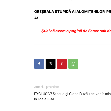
GREŞEALA STUPIDĂ A IALOMIŢENILOR PRI
A!
Ştiai că avem o pagină de Facebook de
Articolul precedent
EXCLUSIV! Steaua şi Gloria Buzău se vor întâln
în liga a II-a!