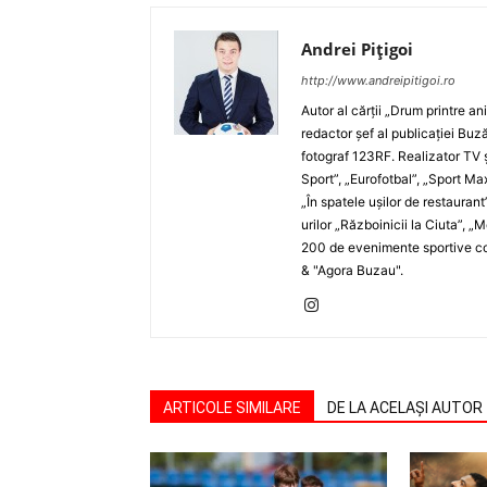
Andrei Pițigoi
http://www.andreipitigoi.ro
Autor al cărţii „Drum printre an
redactor şef al publicaţiei Buză
fotograf 123RF. Realizator TV ş
Sport”, „Eurofotbal”, „Sport Ma
„În spatele uşilor de restaurant
urilor „Războinicii la Ciuta”, 
200 de evenimente sportive com
& "Agora Buzau".
ARTICOLE SIMILARE
DE LA ACELAȘI AUTOR