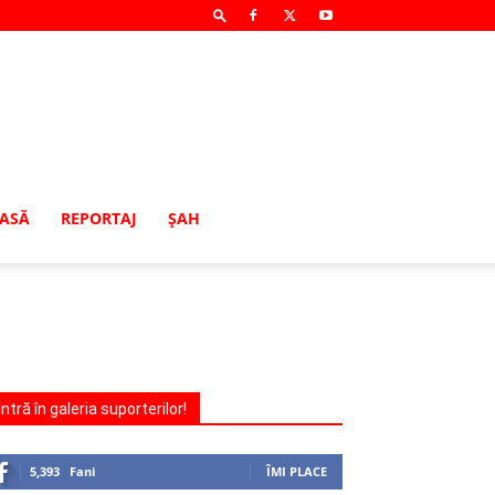
MASĂ
REPORTAJ
ŞAH
Intră în galeria suporterilor!
5,393
Fani
ÎMI PLACE