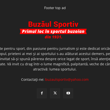
Footer top ad
te pentru sport, din pasiune pentru jurnalism şi este dedicat oricăr
ul, prieteni ai mei şi ai sportului s-au alăturat acestui demers, p
nvitat să-şi spună părerea despre orice legat de sport, însă atenţi
olerate. Vă invit cu drag într-o lume magnifică, palpitantă, veche de
atractivă: lumea sportului.
Contactați-ne:
buzaulsportiv@yahoo.com