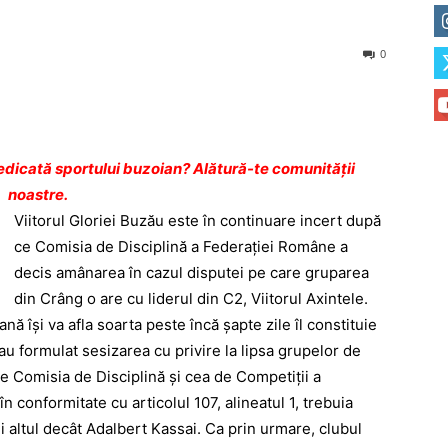
0
dicată sportului buzoian? Alătură-te comunității
noastre.
Viitorul Gloriei Buzău este în continuare incert după
ce Comisia de Disciplină a Federaţiei Române a
decis amânarea în cazul disputei pe care gruparea
din Crâng o are cu liderul din C2, Viitorul Axintele.
ă îşi va afla soarta peste încă şapte zile îl constituie
i au formulat sesizarea cu privire la lipsa grupelor de
tre Comisia de Disciplină şi cea de Competiţii a
 conformitate cu articolul 107, alineatul 1, trebuia
 altul decât Adalbert Kassai. Ca prin urmare, clubul