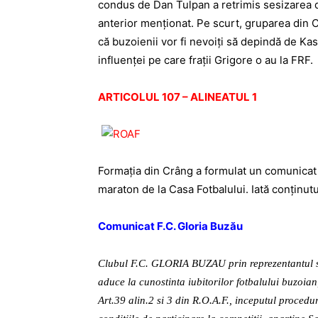
condus de Dan Tulpan a retrimis sesizarea d
anterior menţionat. Pe scurt, gruparea din C
că buzoienii vor fi nevoiţi să depindă de Ka
influenţei pe care fraţii Grigore o au la FRF.
ARTICOLUL 107 – ALINEATUL 1
Formaţia din Crâng a formulat un comunicat 
maraton de la Casa Fotbalului. Iată conţinutu
Comunicat F.C. Gloria Buzău
Clubul F.C. GLORIA BUZAU prin reprezentantul sa
aduce la cunostinta iubitorilor fotbalului buzoian
Art.39 alin.2 si 3 din R.O.A.F., inceputul procedu