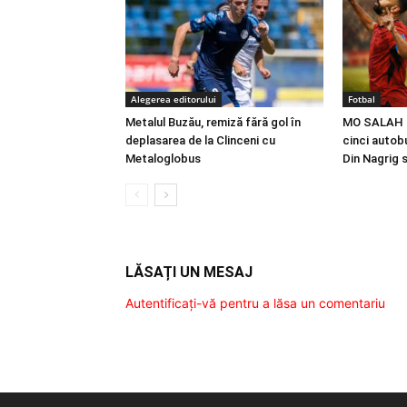
Alegerea editorului
Fotbal
Metalul Buzău, remiză fără gol în
MO SALAH |
deplasarea de la Clinceni cu
cinci autobu
Metaloglobus
Din Nagrig 
LĂSAȚI UN MESAJ
Autentificați-vă pentru a lăsa un comentariu