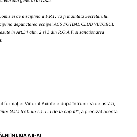
ecretarului general al F.R.F.
misiei de disciplina a F.R.F. va fi inaintata Secretarului
e disciplina depunctarea echipei ACS FOTBAL CLUB VIITORUL
ute in Art.34 alin. 2 si 3 din R.O.A.F. si sanctionarea
t.
l formaţiei Viitorul Axintele după întrunirea de astăzi,
le! Gata trebuie să o ia de la capăt!”
, a precizat acesta
NI ÎN LIGA A II-A!