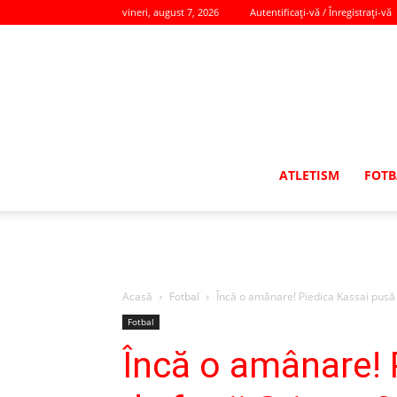
vineri, august 7, 2026
Autentificați-vă / Înregistrați-vă
ATLETISM
FOTB
Acasă
Fotbal
Încă o amânare! Piedica Kassai pusă 
Fotbal
Încă o amânare! 