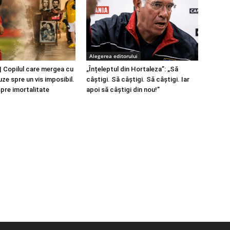
Alegerea editorului
 Copilul care mergea cu
„Înțeleptul din Hortaleza”: „Să
ze spre un vis imposibil.
câștigi. Să câștigi. Să câștigi. Iar
spre imortalitate
apoi să câștigi din nou!”