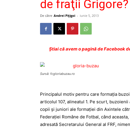
de fraţii Grigore?
De către
Andrei Pițigoi
-
iunie 5, 2013
Ştiai că avem o pagină de Facebook de
Sursă: fcgloriabuzau.ro
Principalul motiv pentru care formaţia buzoian
articolul 107, alineatul 1. Pe scurt, buzoieni
copii şi juniori ale formaţiei din Axintele că
Federaţiei Române de Fotbal, când aceasta, în
adresată Secretarului General al FRF, nimeni