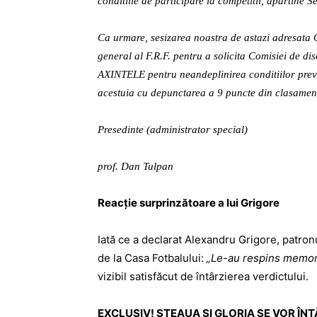
conditiile de participare la competitii, apartine S
Ca urmare, sesizarea noastra de astazi adresata Co
general al F.R.F. pentru a solicita Comisiei d
AXINTELE pentru neandeplinirea conditiilor prevaz
acestuia cu depunctarea a 9 puncte din clasamen
Presedinte (administrator special)
prof. Dan Tulpan
Reacţie surprinzătoare a lui Grigore
Iată ce a declarat Alexandru Grigore, patronu
de la Casa Fotbalului:
„Le-au respins memorii
vizibil satisfăcut de întârzierea verdictului.
EXCLUSIV! STEAUA ŞI GLORIA SE VOR ÎNTÂL