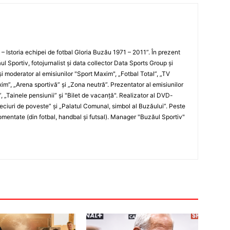
i – Istoria echipei de fotbal Gloria Buzău 1971 – 2011”. În prezent
ul Sportiv, fotojurnalist şi data collector Data Sports Group şi
i moderator al emisiunilor "Sport Maxim", „Fotbal Total”, „TV
xim”, „Arena sportivă” şi „Zona neutră”. Prezentator al emisiunilor
”, „Tainele pensiunii” şi "Bilet de vacanţă". Realizator al DVD-
„Meciuri de poveste” şi „Palatul Comunal, simbol al Buzăului”. Peste
entate (din fotbal, handbal şi futsal). Manager "Buzăul Sportiv"