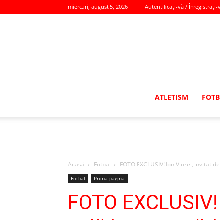
miercuri, august 5, 2026
Autentificați-vă / Înregistrați-
ATLETISM
FOTB
Acasă
Fotbal
FOTO EXCLUSIV! Ion Viorel, invitat de
Fotbal
Prima pagina
FOTO EXCLUSIV! I