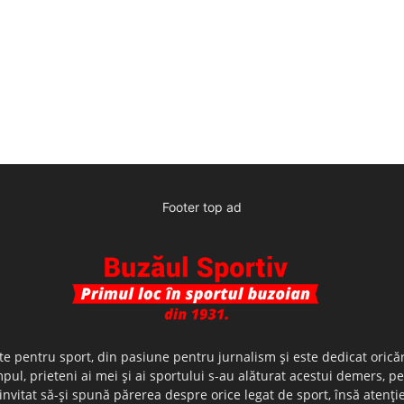
Footer top ad
te pentru sport, din pasiune pentru jurnalism şi este dedicat oricăr
ul, prieteni ai mei şi ai sportului s-au alăturat acestui demers, p
nvitat să-şi spună părerea despre orice legat de sport, însă atenţi