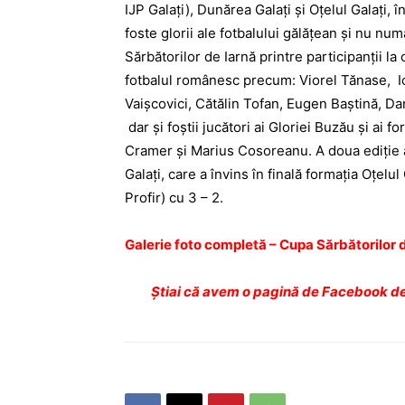
IJP Galaţi), Dunărea Galaţi şi Oţelul Galaţi
foste glorii ale fotbalului gălăţean şi nu nu
Sărbătorilor de Iarnă printre participanţii
fotbalul românesc precum: Viorel Tănase, Io
Vaişcovici, Cătălin Tofan, Eugen Baştină, Da
dar şi foştii jucători ai Gloriei Buzău şi ai f
Cramer şi Marius Cosoreanu. A doua ediţie a
Galaţi, care a învins în finală formaţia Oţelul 
Profir) cu 3 – 2.
Galerie foto completă – Cupa Sărbătorilor de
Ştiai că avem o pagină de Facebook de