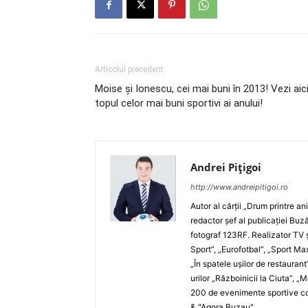
Articolul precedent
Moise şi Ionescu, cei mai buni în 2013! Vezi aic
topul celor mai buni sportivi ai anului!
Andrei Pițigoi
http://www.andreipitigoi.ro
Autor al cărţii „Drum printre an
redactor şef al publicaţiei Buză
fotograf 123RF. Realizator TV ş
Sport”, „Eurofotbal”, „Sport Ma
„În spatele uşilor de restaurant
urilor „Războinicii la Ciuta”, 
200 de evenimente sportive com
& "Agora Buzau".