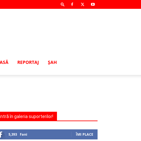
MASĂ
REPORTAJ
ŞAH
Intră în galeria suporterilor!
5,393
Fani
ÎMI PLACE