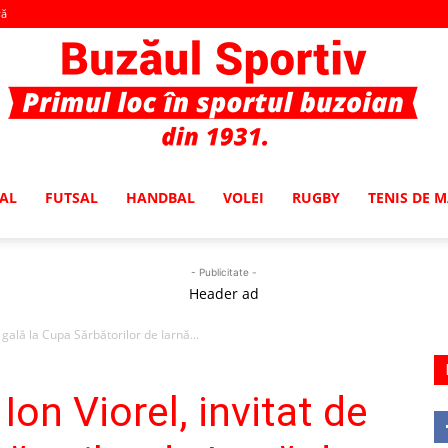
vă
AL
FUTSAL
HANDBAL
VOLEI
RUGBY
TENIS DE 
Buzaul
- Publicitate -
Header ad
 gală la Cupa Sărbătorilor de Iarnă...
Sportiv
on Viorel, invitat de