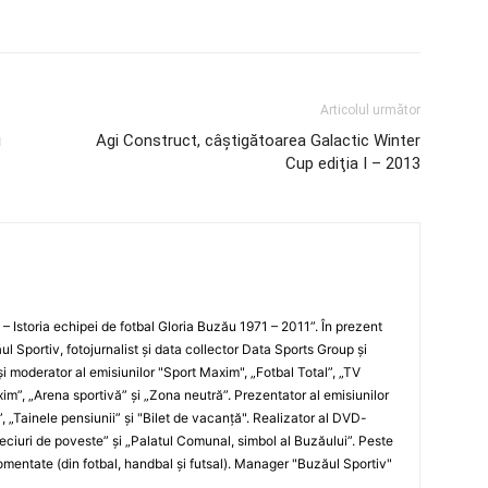
Articolul următor
i
Agi Construct, câştigătoarea Galactic Winter
Cup ediţia I – 2013
i – Istoria echipei de fotbal Gloria Buzău 1971 – 2011”. În prezent
ul Sportiv, fotojurnalist şi data collector Data Sports Group şi
i moderator al emisiunilor "Sport Maxim", „Fotbal Total”, „TV
xim”, „Arena sportivă” şi „Zona neutră”. Prezentator al emisiunilor
”, „Tainele pensiunii” şi "Bilet de vacanţă". Realizator al DVD-
„Meciuri de poveste” şi „Palatul Comunal, simbol al Buzăului”. Peste
entate (din fotbal, handbal şi futsal). Manager "Buzăul Sportiv"