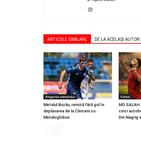
ARTICOLE SIMILARE
DE LA ACELAȘI AUTOR
Alegerea editorului
Fotbal
Metalul Buzău, remiză fără gol în
MO SALAH |
deplasarea de la Clinceni cu
cinci autobu
Metaloglobus
Din Nagrig 