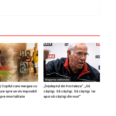
Alegerea editorului
 Copilul care mergea cu
„Înțeleptul din Hortaleza”: „Să
ze spre un vis imposibil.
câștigi. Să câștigi. Să câștigi. Iar
spre imortalitate
apoi să câștigi din nou!”