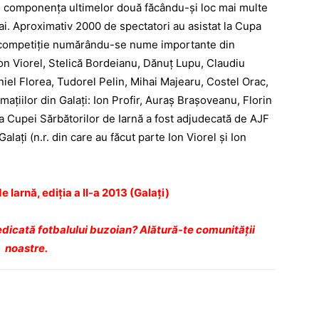
, în componenţa ultimelor două făcându-şi loc mai multe
mai. Aproximativ 2000 de spectatori au asistat la Cupa
 la competiţie numărându-se nume importante din
n Viorel, Stelică Bordeianu, Dănuţ Lupu, Claudiu
niel Florea, Tudorel Pelin, Mihai Majearu, Costel Orac,
ormaţiilor din Galaţi: Ion Profir, Auraş Braşoveanu, Florin
 Cupei Sărbătorilor de Iarnă a fost adjudecată de AJF
Galaţi (n.r. din care au făcut parte Ion Viorel şi Ion
 Iarnă, ediţia a II-a 2013 (Galaţi)
dicată fotbalului buzoian? Alătură-te comunității
noastre.