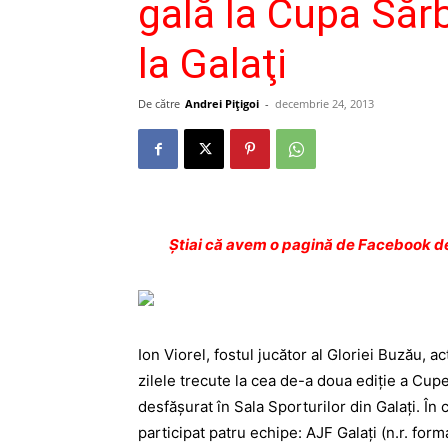
gală la Cupa Sărb
la Galaţi
De către
Andrei Pițigoi
-
decembrie 24, 2013
Ştiai că avem o pagină de Facebook de
Ion Viorel, fostul jucător al Gloriei Buzău, a
zilele trecute la cea de-a doua ediţie a Cupei
desfăşurat în Sala Sporturilor din Galaţi. În
participat patru echipe: AJF Galaţi (n.r. forma