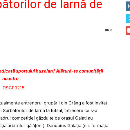
ătorilor de Iarnă de
0
dicată sportului buzoian? Alătură-te comunității
noastre.
ctualmente antrenorul grupării din Crâng a fost invitat
 Sărbătorilor de Iarnă la futsal, întrecere ce s-a
 cadrul competiţiei găzduite de oraşul Galaţi au
ţia arbitrilor gălăţeni), Danubius Galaţia (n.r. formaţia