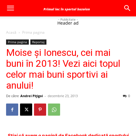
- Publicitate -
Header ad
Acasă
Prima pagina
Prima pagina
Reportaj
Moise şi Ionescu, cei mai
buni în 2013! Vezi aici topul
celor mai buni sportivi ai
anului!
De către
Andrei Pițigoi
-
decembrie 23, 2013
0
Ştiai că avem o pagină de Facebook dedicată sportului