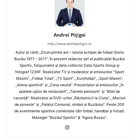
Andrei Pițigoi
http://www.andreipitigoi.ro
Autor al cărţii „Drum printre ani – Istoria echipei de fotbal Gloria
Buzău 1971 – 2011”. În prezent redactor şef al publicaţiei Buzăul
Sportiv, fotojurnalist şi data collector Data Sports Group şi
fotograf 123RF. Realizator TV şi moderator al emisiunilor "Sport
Maxim", „Fotbal Total”, „TV Sport”, „Eurofotbal”, „Sport Maxim”,
„Arena sportivă” şi „Zona neutră”. Prezentator al emisiunilor „În
spatele uşilor de restaurant”, „Tainele pensiunii” şi "Bilet de
vacanţă". Realizator al DVD-urilor „Războinicii la Ciuta”, „Meciuri
de poveste” şi „Palatul Comunal, simbol al Buzăului”. Peste 200
de evenimente sportive comentate (din fotbal, handbal şi futsal).
Manager "Buzăul Sportiv" & "Agora Buzau".