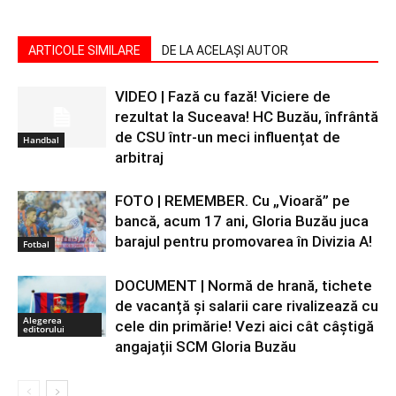
ARTICOLE SIMILARE
DE LA ACELAȘI AUTOR
VIDEO | Fază cu fază! Viciere de
rezultat la Suceava! HC Buzău, înfrântă
de CSU într-un meci influențat de
Handbal
arbitraj
FOTO | REMEMBER. Cu „Vioară” pe
bancă, acum 17 ani, Gloria Buzău juca
barajul pentru promovarea în Divizia A!
Fotbal
DOCUMENT | Normă de hrană, tichete
de vacanță și salarii care rivalizează cu
Alegerea
cele din primărie! Vezi aici cât câștigă
editorului
angajații SCM Gloria Buzău