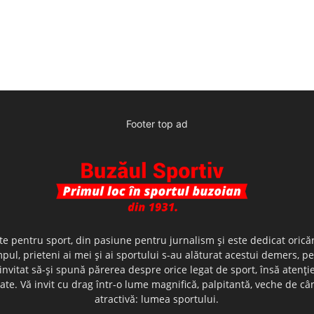
Footer top ad
te pentru sport, din pasiune pentru jurnalism şi este dedicat oricăr
ul, prieteni ai mei şi ai sportului s-au alăturat acestui demers, p
nvitat să-şi spună părerea despre orice legat de sport, însă atenţi
olerate. Vă invit cu drag într-o lume magnifică, palpitantă, veche de
atractivă: lumea sportului.