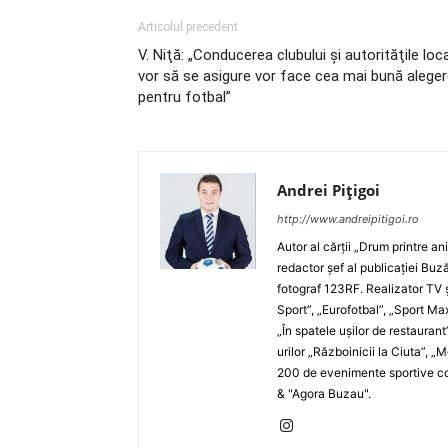
Articolul precedent
V. Niţă: „Conducerea clubului şi autorităţile loc
vor să se asigure vor face cea mai bună alege
pentru fotbal”
Andrei Pițigoi
http://www.andreipitigoi.ro
Autor al cărţii „Drum printre an
redactor şef al publicaţiei Buză
fotograf 123RF. Realizator TV ş
Sport”, „Eurofotbal”, „Sport Ma
„În spatele uşilor de restaurant
urilor „Războinicii la Ciuta”, 
200 de evenimente sportive com
& "Agora Buzau".