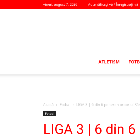
vineri, august 7, 2026
Autentificați-vă / Înregistrați-vă
ATLETISM
FOTB
Acasă
Fotbal
LIGA 3 | 6 din 6 pe teren propriu! Râmn
Fotbal
LIGA 3 | 6 din 6