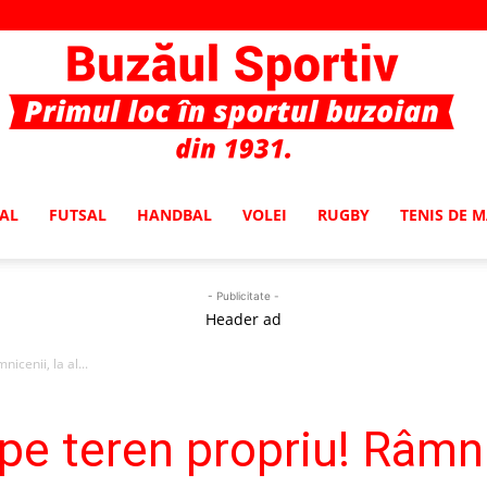
AL
FUTSAL
HANDBAL
VOLEI
RUGBY
TENIS DE 
Buzaul
- Publicitate -
Header ad
icenii, la al...
Sportiv
 pe teren propriu! Râmnic