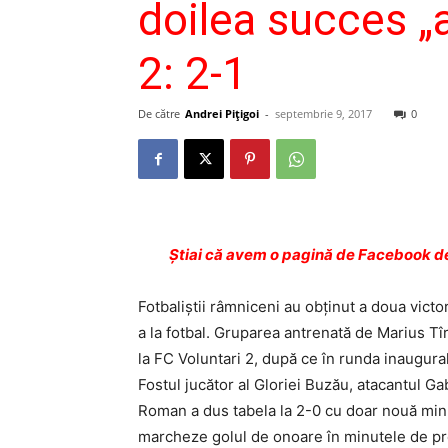
doilea succes „
2: 2-1
De către
Andrei Pițigoi
-
septembrie 9, 2017
0
Ştiai că avem o pagină de Facebook de
Fotbaliştii râmniceni au obţinut a doua victor
a la fotbal. Gruparea antrenată de Marius Tîrî
la FC Voluntari 2, după ce în runda inaugural
Fostul jucător al Gloriei Buzău, atacantul Ga
Roman a dus tabela la 2-0 cu doar nouă minute
marcheze golul de onoare în minutele de pre