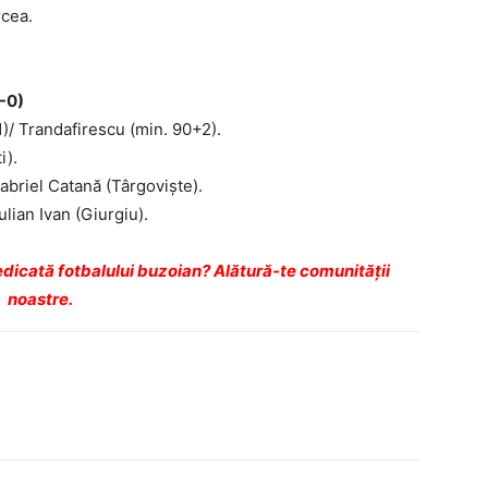
rcea.
1-0)
)/ Trandafirescu (min. 90+2).
i).
abriel Catană (Târgovişte).
ulian Ivan (Giurgiu).
dicată fotbalului buzoian? Alătură-te comunității
noastre.