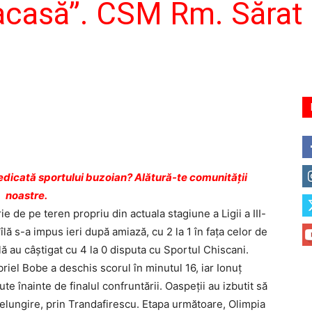
acasă”. CSM Rm. Sărat 
dicată sportului buzoian? Alătură-te comunității
noastre.
ie de pe teren propriu din actuala stagiune a Ligii a III-
lă s-a impus ieri după amiază, cu 2 la 1 în faţa celor de
ă au câştigat cu 4 la 0 disputa cu Sportul Chiscani.
briel Bobe a deschis scorul în minutul 16, iar Ionuţ
 înainte de finalul confruntării. Oaspeţii au izbutit să
lungire, prin Trandafirescu. Etapa următoare, Olimpia