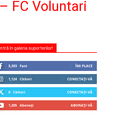
– FC Voluntari
Intră în galeria suporterilor!
5,393
Fani
ÎMI PLACE
1,124
Cititori
CONECTAȚI-VĂ
0
Cititori
CONECTAȚI-VĂ
1,205
Abonați
ABONAȚI-VĂ