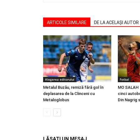
ARTICOLE SIMILARE
DE LA ACELAȘI AUTOR
Alegerea editorului
Fotbal
Metalul Buzău, remiză fără gol în
MO SALAH |
deplasarea de la Clinceni cu
cinci autobu
Metaloglobus
Din Nagrig 
LĂSAȚI UN MESAJ