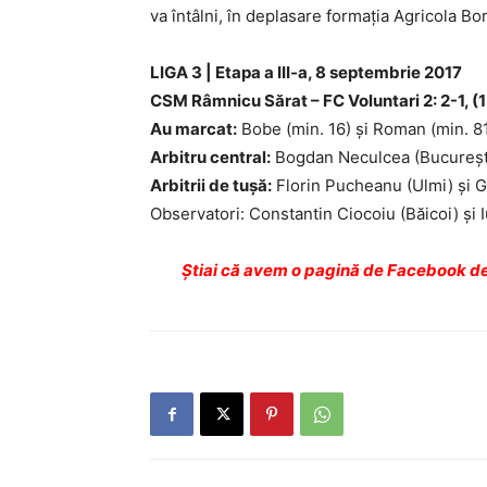
va întâlni, în deplasare formaţia Agricola Bo
LIGA 3 | Etapa a III-a, 8 septembrie 2017
CSM Râmnicu Sărat – FC Voluntari 2: 2-1, (
Au marcat:
Bobe (min. 16) şi Roman (min. 81
Arbitru central:
Bogdan Neculcea (Bucureşt
Arbitrii de tuşă:
Florin Pucheanu (Ulmi) şi G
Observatori: Constantin Ciocoiu (Băicoi) şi I
Ştiai că avem o pagină de Facebook de