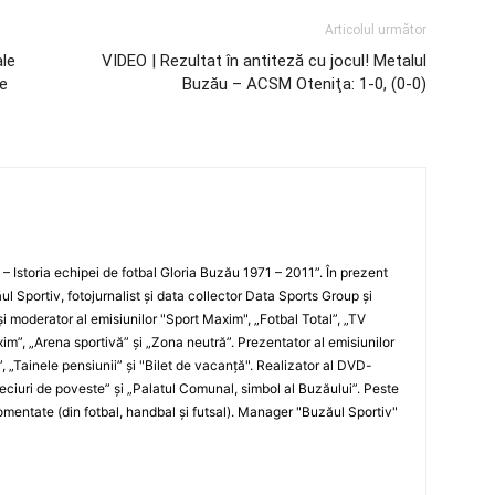
Articolul următor
ale
VIDEO | Rezultat în antiteză cu jocul! Metalul
re
Buzău – ACSM Oteniţa: 1-0, (0-0)
i – Istoria echipei de fotbal Gloria Buzău 1971 – 2011”. În prezent
ul Sportiv, fotojurnalist şi data collector Data Sports Group şi
i moderator al emisiunilor "Sport Maxim", „Fotbal Total”, „TV
xim”, „Arena sportivă” şi „Zona neutră”. Prezentator al emisiunilor
”, „Tainele pensiunii” şi "Bilet de vacanţă". Realizator al DVD-
„Meciuri de poveste” şi „Palatul Comunal, simbol al Buzăului”. Peste
entate (din fotbal, handbal şi futsal). Manager "Buzăul Sportiv"