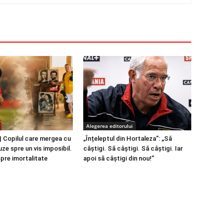
Alegerea editorului
 Copilul care mergea cu
„Înțeleptul din Hortaleza”: „Să
ze spre un vis imposibil.
câștigi. Să câștigi. Să câștigi. Iar
spre imortalitate
apoi să câștigi din nou!”