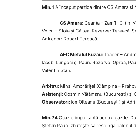
Min. 1
A început partida dintre CS Amara şi 
CS Amara:
Geantă – Zamfir C-tin, V.
Voicu – Stoia şi Câltea. Rezerve: Tereacă, S
Antrenor: Robert Tereacă.
AFC Metalul Buzău:
Toader – Andre
Iacob, Lungoci şi Păun. Rezerve: Oprea, Pău
Valentin Stan.
Arbitru:
Mihai Amorăriţei (Câmpina – Prahov
Asistenţi:
Cosmin Vătămanu (Bucureşti) şi Cr
Observatori:
Ion Olteanu (Bucureşti) şi Adri
Min. 24
Ocazie importantă pentru gazde. Dup
Ştefan Păun izbuteşte să respingă balonul de