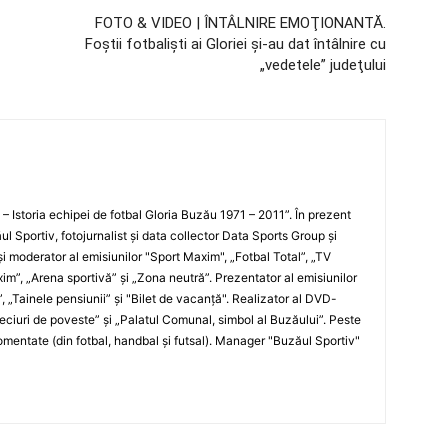
FOTO & VIDEO | ÎNTÂLNIRE EMOŢIONANTĂ.
Foştii fotbalişti ai Gloriei şi-au dat întâlnire cu
„vedetele” judeţului
i – Istoria echipei de fotbal Gloria Buzău 1971 – 2011”. În prezent
ul Sportiv, fotojurnalist şi data collector Data Sports Group şi
i moderator al emisiunilor "Sport Maxim", „Fotbal Total”, „TV
xim”, „Arena sportivă” şi „Zona neutră”. Prezentator al emisiunilor
”, „Tainele pensiunii” şi "Bilet de vacanţă". Realizator al DVD-
„Meciuri de poveste” şi „Palatul Comunal, simbol al Buzăului”. Peste
entate (din fotbal, handbal şi futsal). Manager "Buzăul Sportiv"