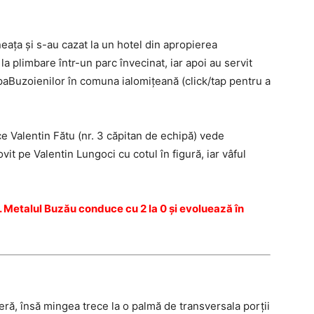
eaţa şi s-au cazat la un hotel din apropierea
 la plimbare într-un parc învecinat, iar apoi au servit
paBuzoienilor în comuna ialomiţeană (click/tap pentru a
e Valentin Fătu (nr. 3 căpitan de echipă) vede
vit pe Valentin Lungoci cu cotul în figură, iar vâful
. Metalul Buzău conduce cu 2 la 0 şi evoluează în
eră, însă mingea trece la o palmă de transversala porţii