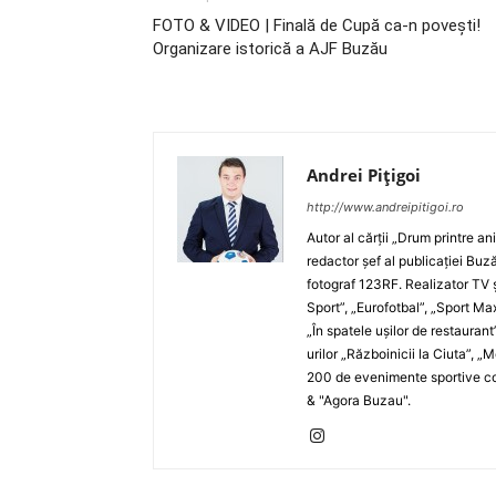
FOTO & VIDEO | Finală de Cupă ca-n poveşti!
Organizare istorică a AJF Buzău
Andrei Pițigoi
http://www.andreipitigoi.ro
Autor al cărţii „Drum printre an
redactor şef al publicaţiei Buză
fotograf 123RF. Realizator TV ş
Sport”, „Eurofotbal”, „Sport Ma
„În spatele uşilor de restaurant
urilor „Războinicii la Ciuta”, 
200 de evenimente sportive com
& "Agora Buzau".