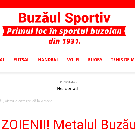
AL
FUTSAL
HANDBAL
VOLEI
RUGBY
TENIS DE 
Buzaul
- Publicitate -
Header ad
, victorie categorică la Amara
Sportiv
IENII! Metalul Buzău,