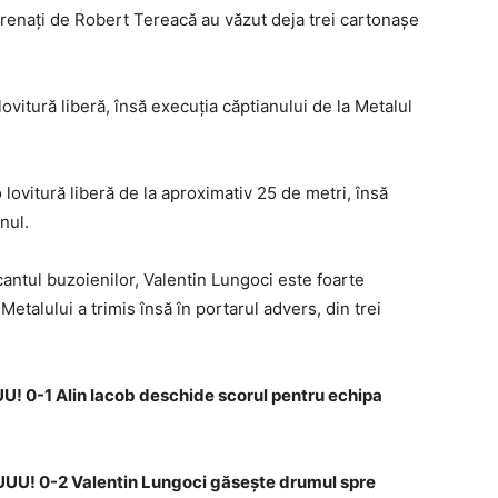
ntrenaţi de Robert Tereacă au văzut deja trei cartonaşe
ovitură liberă, însă execuţia căptianului de la Metalul
lovitură liberă de la aproximativ 25 de metri, însă
nul.
antul buzoienilor, Valentin Lungoci este foarte
talului a trimis însă în portarul advers, din trei
-1 Alin Iacob deschide scorul pentru echipa
 0-2 Valentin Lungoci găseşte drumul spre