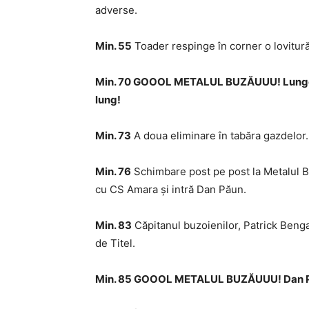
adverse.
Min. 55
Toader respinge în corner o lovitură
Min. 70 GOOOL METALUL BUZĂUUU! Lungoci r
lung!
Min. 73
A doua eliminare în tabăra gazdelor
Min. 76
Schimbare post pe post la Metalul Bu
cu CS Amara şi intră Dan Păun.
Min. 83
Căpitanul buzoienilor, Patrick Benga 
de Titel.
Min. 85 GOOOL METALUL BUZĂUUU! Dan Păun