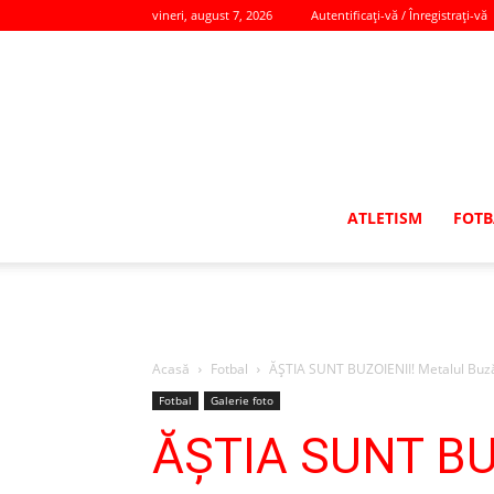
vineri, august 7, 2026
Autentificați-vă / Înregistrați-vă
ATLETISM
FOTB
Acasă
Fotbal
ĂŞTIA SUNT BUZOIENII! Metalul Buzău
Fotbal
Galerie foto
ĂŞTIA SUNT BUZO