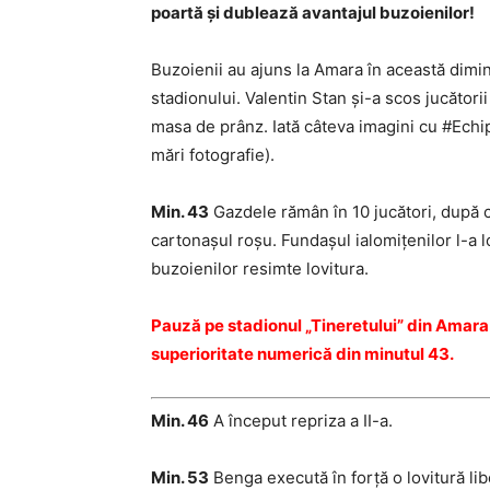
poartă şi dublează avantajul buzoienilor!
Buzoienii au ajuns la Amara în această dimin
stadionului. Valentin Stan şi-a scos jucătorii
masa de prânz. Iată câteva imagini cu #Echi
mări fotografie).
Min. 43
Gazdele rămân în 10 jucători, după c
cartonaşul roşu. Fundaşul ialomiţenilor l-a lo
buzoienilor resimte lovitura.
Pauză pe stadionul „Tineretului” din Amara
superioritate numerică din minutul 43.
Min. 46
A început repriza a II-a.
Min. 53
Benga execută în forţă o lovitură lib