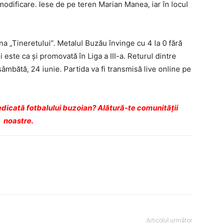
modificare. Iese de pe teren Marian Manea, iar în locul
ena „Tineretului”. Metalul Buzău învinge cu 4 la 0 fără
 este ca şi promovată în Liga a III-a. Returul dintre
mbătă, 24 iunie. Partida va fi transmisă live online pe
dicată fotbalului buzoian? Alătură-te comunității
noastre.
Articolul următor