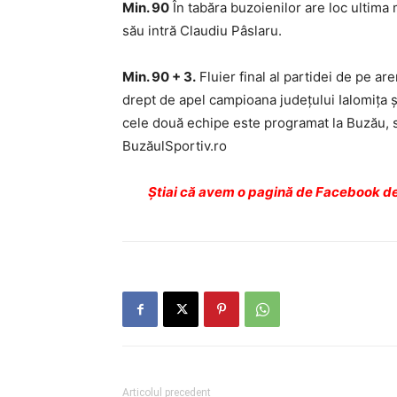
Min. 90
În tabăra buzoienilor are loc ultima 
său intră Claudiu Pâslaru.
Min. 90 + 3.
Fluier final al partidei de pe ar
drept de apel campioana judeţului Ialomiţa şi
cele două echipe este programat la Buzău, sâ
BuzăulSportiv.ro
Ştiai că avem o pagină de Facebook de
Articolul precedent