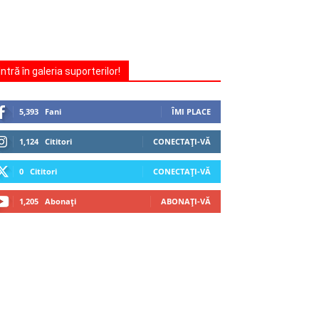
Intră în galeria suporterilor!
5,393
Fani
ÎMI PLACE
1,124
Cititori
CONECTAȚI-VĂ
0
Cititori
CONECTAȚI-VĂ
1,205
Abonați
ABONAȚI-VĂ