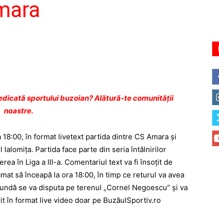
mara
dicată sportului buzoian? Alătură-te comunității
noastre.
18:00, în format livetext partida dintre CS Amara şi
Ialomiţa. Partida face parte din seria întâlnirilor
ea în Liga a III-a. Comentariul text va fi însoţit de
amat să înceapă la ora 18:00, în timp ce returul va avea
undă se va disputa pe terenul „Cornel Negoescu” şi va
it în format live video doar pe BuzăulSportiv.ro