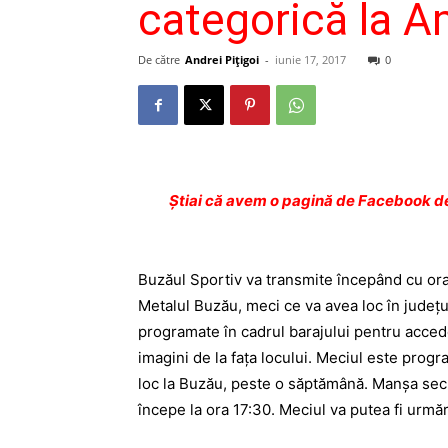
categorică la A
De către
Andrei Pițigoi
-
iunie 17, 2017
0
Ştiai că avem o pagină de Facebook de
Buzăul Sportiv va transmite începând cu ora 
Metalul Buzău, meci ce va avea loc în judeţul 
programate în cadrul barajului pentru acceder
imagini de la faţa locului. Meciul este progr
loc la Buzău, peste o săptămână. Manşa sec
începe la ora 17:30. Meciul va putea fi urmăr