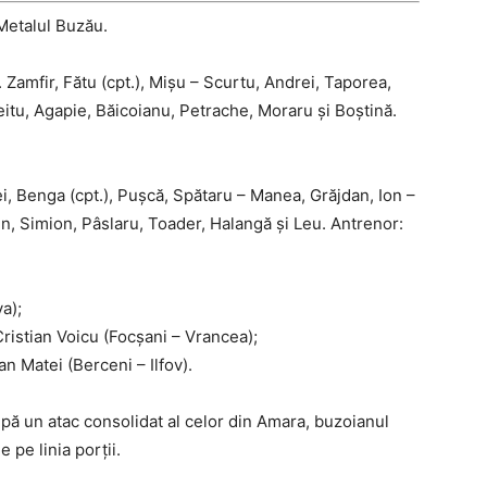
Metalul Buzău.
 Zamfir, Fătu (cpt.), Mişu – Scurtu, Andrei, Taporea,
eitu, Agapie, Băicoianu, Petrache, Moraru şi Boştină.
i, Benga (cpt.), Puşcă, Spătaru – Manea, Grăjdan, Ion –
n, Simion, Pâslaru, Toader, Halangă şi Leu. Antrenor:
a);
istian Voicu (Focşani – Vrancea);
an Matei (Berceni – Ilfov).
ă un atac consolidat al celor din Amara, buzoianul
 pe linia porţii.