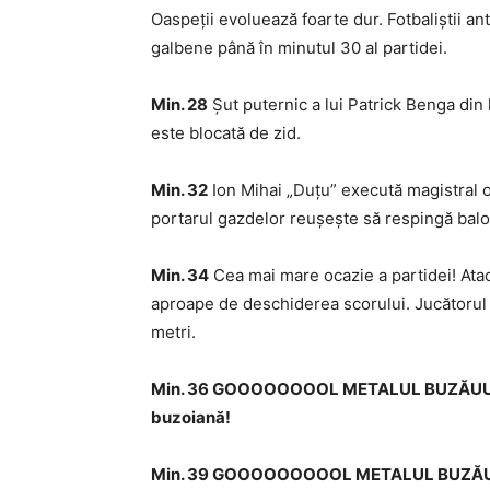
Oaspeţii evoluează foarte dur. Fotbaliştii a
galbene până în minutul 30 al partidei.
Min. 28
Şut puternic a lui Patrick Benga din l
este blocată de zid.
Min. 32
Ion Mihai „Duţu” execută magistral o 
portarul gazdelor reuşeşte să respingă balo
Min. 34
Cea mai mare ocazie a partidei! Atac
aproape de deschiderea scorului. Jucătorul Me
metri.
Min. 36 GOOOOOOOOL METALUL BUZĂUUU! 0
buzoiană!
Min. 39 GOOOOOOOOOL METALUL BUZĂUUU!