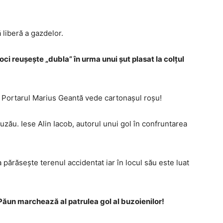
 liberă a gazdelor.
euşeşte „dubla” în urma unui şut plasat la colţul
. Portarul Marius Geantă vede cartonaşul roşu!
zău. Iese Alin Iacob, autorul unui gol în confruntarea
părăseşte terenul accidentat iar în locul său este luat
 marchează al patrulea gol al buzoienilor!