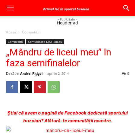
- Publicitate -
Header ad
Acasă
Competitii
Competitii
Comunicate DJST Buzau
„Mândru de liceul meu” în
faza semifinalelor
De către
Andrei Pițigoi
-
aprilie 2, 2014
0
Ştiai că avem o pagină de Facebook dedicată sportului
buzoian? Alătură-te comunității noastre.