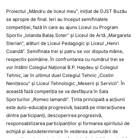
Proiectul „Mândru de liceul meu”, iniţiat de DJST Buzău
se apropie de final. Ieri au început semifinalele
competiţiei, fază în care au ajuns Liceul cu Program
Sportiv „Iolanda Balaş Soter” şi Liceul de Artă „Margareta
Sterian”, alături de Liceul Pedagogic şi Liceul „Henri
Coandă”. Semifinala trei şi patru se vor disputa mâine,
respectiv poimâine. În confruntarea cu numărul trei se
vor întâlni Colegiul Naţional B.P. Haşdeu şi Colegiul
Tehnic, iar în ultimul duel Colegiul Tehnic „Costin
Neniţescu” şi Liceul Tehnologic „Meserii şi Servicii”. În
această fază competiţia se va desfăşura în Sala
Sporturilor „Romeo Iamandi”. Ţinta principală a acţiunii
este auto-educaţia progresivă, bazată pe interacţiunea
dintre participanţi, descoperirea progresivă,
responsabilizarea participanţilor şi formarea spiritului de
echipă şi autodeterminare în vederea acumulării de