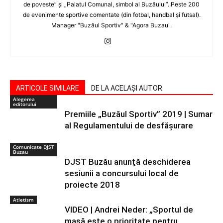
de poveste” şi „Palatul Comunal, simbol al Buzăului”. Peste 200
de evenimente sportive comentate (din fotbal, handbal şi futsal).
Manager "Buzăul Sportiv" & "Agora Buzau".
ARTICOLE SIMILARE
DE LA ACELAȘI AUTOR
Alegerea
editorului
Premiile „Buzăul Sportiv” 2019 | Sumar
al Regulamentului de desfășurare
Comunicate DJST
Buzau
DJST Buzău anunţă deschiderea
sesiunii a concursului local de
proiecte 2018
Atletism
VIDEO | Andrei Neder: „Sportul de
masă este o prioritate pentru