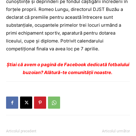
cunoştiinţe şi deprinderi pe fondul câştigării încrederii în
forţele proprii. Romeo Lungu, directorul DJST Buzău a
declarat că premiile pentru această întrecere sunt
substanţiale, ocupantele primelor trei locuri urmând a
primi echipament sportiv, aparatură pentru dotarea
liceului, cupe şi diplome. Potrivit calendarului
competiţional finala va avea loc pe 7 aprilie.
Ştiai că avem o pagină de Facebook dedicată fotbalului
buzoian? Alătură-te comunității noastre.
Articolul precedent
Articolul următor