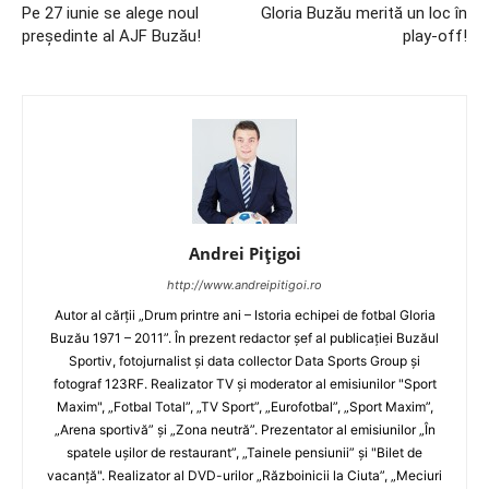
Pe 27 iunie se alege noul
Gloria Buzău merită un loc în
preşedinte al AJF Buzău!
play-off!
Andrei Pițigoi
http://www.andreipitigoi.ro
Autor al cărţii „Drum printre ani – Istoria echipei de fotbal Gloria
Buzău 1971 – 2011”. În prezent redactor şef al publicaţiei Buzăul
Sportiv, fotojurnalist şi data collector Data Sports Group şi
fotograf 123RF. Realizator TV şi moderator al emisiunilor "Sport
Maxim", „Fotbal Total”, „TV Sport”, „Eurofotbal”, „Sport Maxim”,
„Arena sportivă” şi „Zona neutră”. Prezentator al emisiunilor „În
spatele uşilor de restaurant”, „Tainele pensiunii” şi "Bilet de
vacanţă". Realizator al DVD-urilor „Războinicii la Ciuta”, „Meciuri