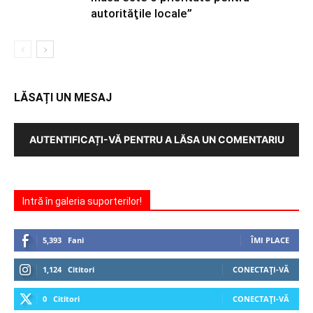
autorităţile locale”
LĂSAȚI UN MESAJ
AUTENTIFICAȚI-VĂ PENTRU A LĂSA UN COMENTARIU
Intră în galeria suporterilor!
5,393
Fani
ÎMI PLACE
1,124
Cititori
CONECTAȚI-VĂ
0
Cititori
CONECTAȚI-VĂ