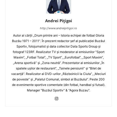
Andrei Pițigoi
http://www.andreipitigoi.ro
Autor al cărţii „Drum printre ani – Istoria echipei de fotbal Gloria
Buzău 1971 – 2011”. În prezent redactor şef al publicaţiei Buzăul
Sportiv, fotojurnalist şi data collector Data Sports Group şi
fotograf 123RF. Realizator TV şi moderator al emisiunilor "Sport
Maxim", „Fotbal Total”, „TV Sport”, „Eurofotbal”, „Sport Maxim”,
„Arena sportivă” şi „Zona neutră”. Prezentator al emisiunilor „În
spatele uşilor de restaurant”, „Tainele pensiunii” şi "Bilet de
vacanţă". Realizator al DVD-urilor „Războinicii la Ciuta”, „Meciuri
de poveste” şi „Palatul Comunal, simbol al Buzăului”. Peste 200
de evenimente sportive comentate (din fotbal, handbal şi futsal).
Manager "Buzăul Sportiv" & "Agora Buzau".