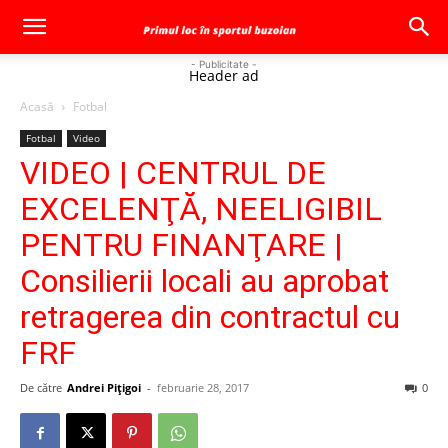
- Publicitate -
Header ad
Acasă
Fotbal
Fotbal
Video
VIDEO | CENTRUL DE
EXCELENŢĂ, NEELIGIBIL
PENTRU FINANŢARE |
Consilierii locali au aprobat
retragerea din contractul cu
FRF
De către
Andrei Pițigoi
-
februarie 28, 2017
0