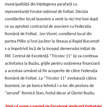
municipalităţii din înţelegerea parafată cu
reprezentanţii forului naţional de fotbal.
Decizia
consilierilor locali buzoieni a venit la nici trei luni după
ce au aprobat contractul de asociere cu Federaţia
Română de Fotbal.
Ion Viorel, consilierul local din
partea PSRo şi fost jucător la Steaua şi Rapid Bucureşti
s-a împotrivit încă de la început demersului iniţiat de
FRF.
Centrul de Excelenţă “Tricolor 11” îşi va continua
activitatea la Buzău, grijile pentru susţinerea financiară
a acestuia urmând să fie acoperite de către Federaţia
Română de Fotbal. La “Tricolor 11” evoluează câţiva
buzoieni, iar pe banca tehnică i-a loc din postura de
“secund” Romică Stan, fostul decar al Gloriei Buzău.
Ştiai că avem o pagină de Facebook dedicată fotbalului