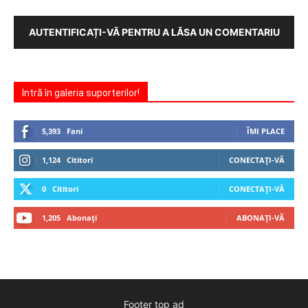
AUTENTIFICAȚI-VĂ PENTRU A LĂSA UN COMENTARIU
Intră în galeria suporterilor!
5,393
Fani
ÎMI PLACE
1,124
Cititori
CONECTAȚI-VĂ
0
Cititori
CONECTAȚI-VĂ
1,205
Abonați
ABONAȚI-VĂ
Footer top ad