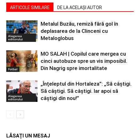
ARTICOLE SIMILARE
DE LA ACELAȘI AUTOR
Metalul Buzău, remiză fără gol în
deplasarea de la Clinceni cu
Alegerea
Metaloglobus
editorului
MO SALAH | Copilul care mergea cu
cinci autobuze spre un vis imposibil.
Din Nagrig spre imortalitate
Fotbal
„Înțeleptul din Hortaleza”: „Să câștigi.
Să câștigi. Să câștigi. Iar apoi să
Alegerea
câștigi din nou!”
editorului
LĂSAȚI UN MESAJ