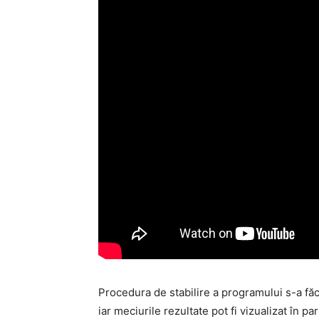
Procedura de stabilire a programului s-a fă
iar meciurile rezultate pot fi vizualizat în par