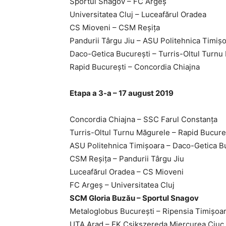
Sportul Snagov – FC Argeş
Universitatea Cluj – Luceafărul Oradea
CS Mioveni – CSM Reşiţa
Pandurii Târgu Jiu – ASU Politehnica Timiş
Daco-Getica Bucureşti – Turris-Oltul Turnu
Rapid Bucureşti – Concordia Chiajna
Etapa a 3-a – 17 august 2019
Concordia Chiajna – SSC Farul Constanţa
Turris-Oltul Turnu Măgurele – Rapid Bucure
ASU Politehnica Timişoara – Daco-Getica B
CSM Reşiţa – Pandurii Târgu Jiu
Luceafărul Oradea – CS Mioveni
FC Argeş – Universitatea Cluj
SCM Gloria Buzău – Sportul Snagov
Metaloglobus Bucureşti – Ripensia Timişoa
UTA Arad – FK Csikszereda Miercurea Ciuc