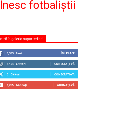
lnesc fotbaliştii
Intră în galeria suporterilor!
5,393
Fani
ÎMI PLACE
1,124
Cititori
CONECTAȚI-VĂ
0
Cititori
CONECTAȚI-VĂ
1,205
Abonați
ABONAȚI-VĂ