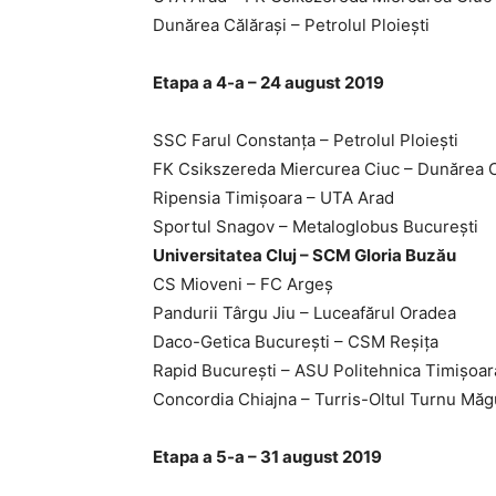
Dunărea Călăraşi – Petrolul Ploieşti
Etapa a 4-a – 24 august 2019
SSC Farul Constanţa – Petrolul Ploieşti
FK Csikszereda Miercurea Ciuc – Dunărea C
Ripensia Timişoara – UTA Arad
Sportul Snagov – Metaloglobus Bucureşti
Universitatea Cluj – SCM Gloria Buzău
CS Mioveni – FC Argeş
Pandurii Târgu Jiu – Luceafărul Oradea
Daco-Getica Bucureşti – CSM Reşiţa
Rapid Bucureşti – ASU Politehnica Timişoar
Concordia Chiajna – Turris-Oltul Turnu Măg
Etapa a 5-a – 31 august 2019