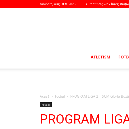
sâmbătă, august 8, 2026
Autentificați-vă / Înregistrați-
ATLETISM
FOTB
Acasă
Fotbal
PROGRAM LIGA 2 | SCM Gloria Buzău şi
Fotbal
PROGRAM LIGA 2