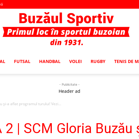
vă
AL
FUTSAL
HANDBAL
VOLEI
RUGBY
TENIS DE 
Buzaul
- Publicitate -
Header ad
-a aflat programul turului! Vezi...
Sportiv
 | SCM Gloria Buzău şi