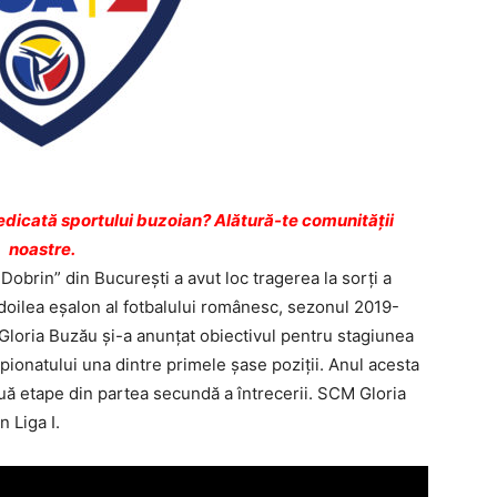
dicată sportului buzoian? Alătură-te comunității
noastre.
 Dobrin” din Bucureşti a avut loc tragerea la sorţi a
doilea eşalon al fotbalului românesc, sezonul 2019-
loria Buzău şi-a anunţat obiectivul pentru stagiunea
pionatului una dintre primele şase poziţii. Anul acesta
uă etape din partea secundă a întrecerii. SCM Gloria
 Liga I.