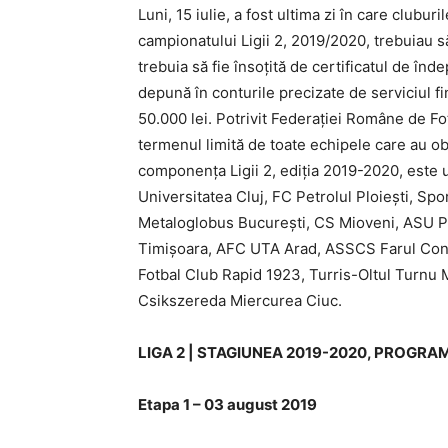
Luni, 15 iulie, a fost ultima zi în care clubur
campionatului Ligii 2, 2019/2020, trebuiau 
trebuia să fie însoţită de certificatul de înde
depună în conturile precizate de serviciul fi
50.000 lei. Potrivit Federaţiei Române de Fo
termenul limită de toate echipele care au obţ
componenţa Ligii 2, ediţia 2019-2020, este
Universitatea Cluj, FC Petrolul Ploieşti, Sp
Metaloglobus Bucureşti, CS Mioveni, ASU Po
Timişoara, AFC UTA Arad, ASSCS Farul Const
Fotbal Club Rapid 1923, Turris-Oltul Turnu 
Csikszereda Miercurea Ciuc.
LIGA 2 | STAGIUNEA 2019-2020, PROGRA
Etapa 1 – 03 august 2019