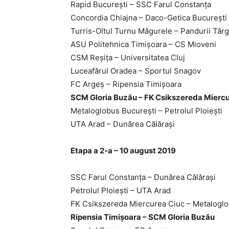
Rapid Bucureşti – SSC Farul Constanţa
Concordia Chiajna – Daco-Getica Bucureşti
Turris-Oltul Turnu Măgurele – Pandurii Târg
ASU Politehnica Timişoara – CS Mioveni
CSM Reşiţa – Universitatea Cluj
Luceafărul Oradea – Sportul Snagov
FC Argeş – Ripensia Timişoara
SCM Gloria Buzău – FK Csikszereda Miercu
Metaloglobus Bucureşti – Petrolul Ploieşti
UTA Arad – Dunărea Călăraşi
Etapa a 2-a – 10 august 2019
SSC Farul Constanţa – Dunărea Călăraşi
Petrolul Ploieşti – UTA Arad
FK Csikszereda Miercurea Ciuc – Metaloglo
Ripensia Timişoara – SCM Gloria Buzău