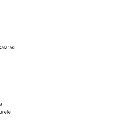
ălăraşi
a
urele