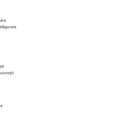
oara
 Măgurele
şti
ucureşti
ra