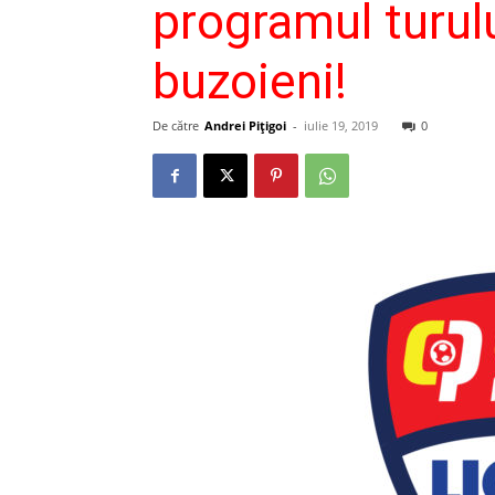
programul turulu
buzoieni!
De către
Andrei Pițigoi
-
iulie 19, 2019
0