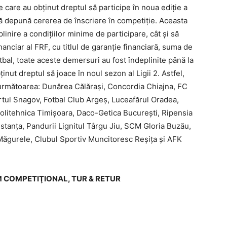
ile care au obţinut dreptul să participe în noua ediţie a
să depună cererea de înscriere în competiţie. Aceasta
plinire a condiţiilor minime de participare, cât şi să
nanciar al FRF, cu titlul de garanţie financiară, suma de
tbal, toate aceste demersuri au fost îndeplinite până la
inut dreptul să joace în noul sezon al Ligii 2. Astfel,
 următoarea: Dunărea Călăraşi, Concordia Chiajna, FC
ortul Snagov, Fotbal Club Argeş, Luceafărul Oradea,
litehnica Timişoara, Daco-Getica Bucureşti, Ripensia
anţa, Pandurii Lignitul Târgu Jiu, SCM Gloria Buzău,
Măgurele, Clubul Sportiv Muncitoresc Reşiţa şi AFK
M COMPETIŢIONAL, TUR & RETUR