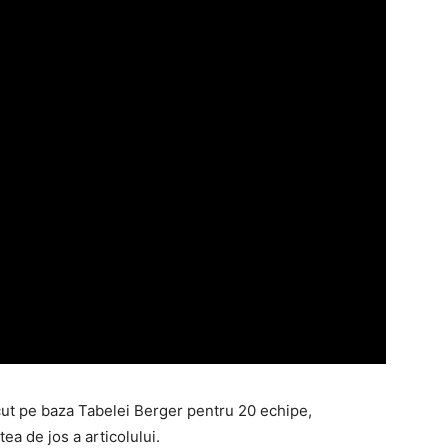
cut pe baza Tabelei Berger pentru 20 echipe,
tea de jos a articolului.