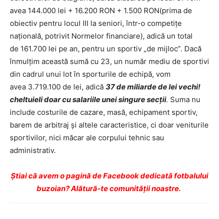
avea 144.000 lei + 16.200 RON + 1.500 RON(prima de
obiectiv pentru locul III la seniori, într-o competiţe
naţională, potrivit Normelor financiare), adică un total
de 161.700 lei pe an, pentru un sportiv „de mijloc”. Dacă
înmulţim această sumă cu 23, un număr mediu de sportivi
din cadrul unui lot în sporturile de echipă, vom
avea 3.719.100 de lei, adică
37 de miliarde de lei vechi!
cheltuieli doar cu salariile unei singure secţii
.
Suma nu
include costurile de cazare, masă, echipament sportiv,
barem de arbitraj şi altele caracteristice, ci doar veniturile
sportivilor, nici măcar ale corpului tehnic sau
administrativ.
Ştiai că avem o pagină de Facebook dedicată fotbalului
buzoian? Alătură-te comunității noastre.