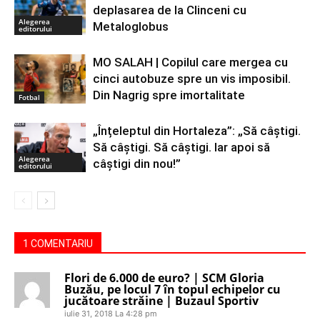
deplasarea de la Clinceni cu
Alegerea
Metaloglobus
editorului
MO SALAH | Copilul care mergea cu
cinci autobuze spre un vis imposibil.
Din Nagrig spre imortalitate
Fotbal
„Înțeleptul din Hortaleza”: „Să câștigi.
Să câștigi. Să câștigi. Iar apoi să
Alegerea
câștigi din nou!”
editorului
1 COMENTARIU
Flori de 6.000 de euro? | SCM Gloria
Buzău, pe locul 7 în topul echipelor cu
jucătoare străine | Buzaul Sportiv
iulie 31, 2018 La 4:28 pm