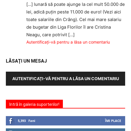
[…] lunară să poate ajunge la cel mult 50.000 de
lei, adică puţin peste 11.000 de euro! (Vezi aici
toate salariile din Crâng). Cel mai mare salariu
de bugetar din Liga Florilor îl are Cristina
Neagu, care potrivit […]
Autentificați-vă pentru a lăsa un comentariu
LĂSAȚI UN MESAJ
AUTENTIFICAȚI-VĂ PENTRU A LĂSA UN COMENTARIU
Intră în galeria suporterilor!
5,393
Fani
ÎMI PLACE