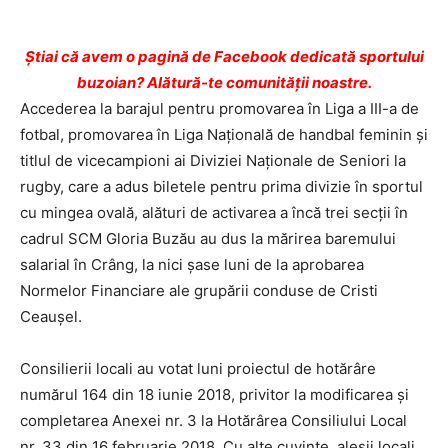
Ştiai că avem o pagină de Facebook dedicată sportului
buzoian? Alătură-te comunității noastre.
Accederea la barajul pentru promovarea în Liga a III-a de
fotbal, promovarea în Liga Naţională de handbal feminin şi
titlul de vicecampioni ai Diviziei Naţionale de Seniori la
rugby, care a adus biletele pentru prima divizie în sportul
cu mingea ovală, alături de activarea a încă trei secţii în
cadrul SCM Gloria Buzău au dus la mărirea baremului
salarial în Crâng, la nici şase luni de la aprobarea
Normelor Financiare ale grupării conduse de Cristi
Ceauşel.
Consilierii locali au votat luni proiectul de hotărâre
numărul 164 din 18 iunie 2018, privitor la modificarea şi
completarea Anexei nr. 3 la Hotărârea Consiliului Local
nr. 33 din 16 februarie 2018. Cu alte cuvinte, aleşii locali