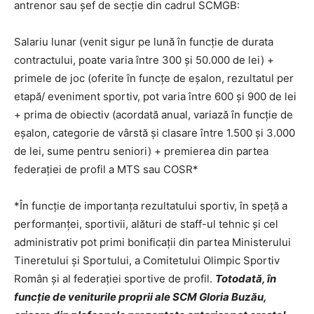
antrenor sau şef de secţie din cadrul SCMGB:
Salariu lunar (venit sigur pe lună în funcţie de durata
contractului, poate varia între 300 şi 50.000 de lei) +
primele de joc (oferite în funcţe de eşalon, rezultatul per
etapă/ eveniment sportiv, pot varia între 600 şi 900 de lei
+ prima de obiectiv (acordată anual, variază în funcţie de
eşalon, categorie de vârstă şi clasare între 1.500 şi 3.000
de lei, sume pentru seniori) + premierea din partea
federaţiei de profil a MTS sau COSR*
*În funcţie de importanţa rezultatului sportiv, în speţă a
performanţei, sportivii, alături de staff-ul tehnic şi cel
administrativ pot primi bonificaţii din partea Ministerului
Tineretului şi Sportului, a Comitetului Olimpic Sportiv
Român şi al federaţiei sportive de profil.
Totodată, în
funcţie de veniturile proprii ale SCM Gloria Buzău,