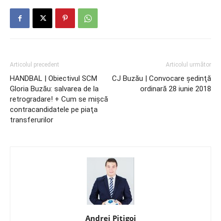
Articolul precedent
Articolul următor
HANDBAL | Obiectivul SCM
CJ Buzău | Convocare şedinţă
Gloria Buzău: salvarea de la
ordinară 28 iunie 2018
retrogradare! + Cum se mişcă
contracandidatele pe piaţa
transferurilor
Andrei Pițigoi