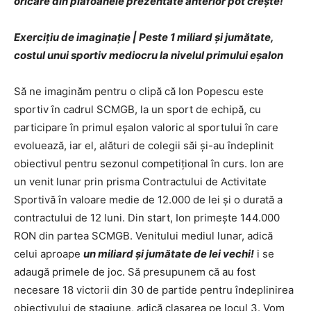
oricare din plafoanele prezentate anterior pot creşte!
Exerciţiu de imaginaţie | Peste 1 miliard şi jumătate,
costul unui sportiv mediocru la nivelul primului eşalon
Să ne imaginăm pentru o clipă că Ion Popescu este
sportiv în cadrul SCMGB, la un sport de echipă, cu
participare în primul eşalon valoric al sportului în care
evoluează, iar el, alături de colegii săi şi-au îndeplinit
obiectivul pentru sezonul competiţional în curs. Ion are
un venit lunar prin prisma Contractului de Activitate
Sportivă în valoare medie de 12.000 de lei şi o durată a
contractului de 12 luni. Din start, Ion primeşte 144.000
RON din partea SCMGB. Venitului mediul lunar, adică
celui aproape
un miliard şi jumătate de lei vechi!
i se
adaugă primele de joc. Să presupunem că au fost
necesare 18 victorii din 30 de partide pentru îndeplinirea
obiectivului de stagiune, adică clasarea pe locul 3. Vom