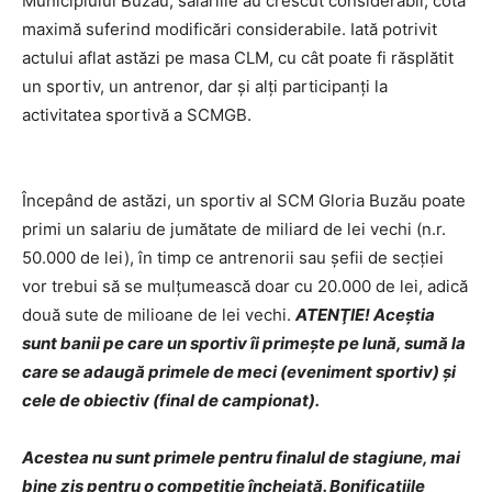
Municipiului Buzău, salariile au crescut considerabil, cota
maximă suferind modificări considerabile. Iată potrivit
actului aflat astăzi pe masa CLM, cu cât poate fi răsplătit
un sportiv, un antrenor, dar şi alţi participanţi la
activitatea sportivă a SCMGB.
Începând de astăzi, un sportiv al SCM Gloria Buzău poate
primi un salariu de jumătate de miliard de lei vechi (n.r.
50.000 de lei), în timp ce antrenorii sau şefii de secţiei
vor trebui să se mulţumească doar cu 20.000 de lei, adică
două sute de milioane de lei vechi.
ATENŢIE! Aceştia
sunt banii pe care un sportiv îi primeşte pe lună, sumă la
care se adaugă primele de meci (eveniment sportiv) şi
cele de obiectiv (final de campionat).
Acestea nu sunt primele pentru finalul de stagiune, mai
bine zis pentru o competiţie încheiată. Bonificaţiile