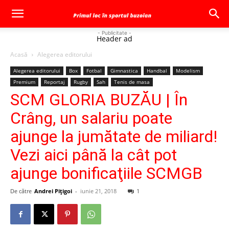
- Publicitate -
Header ad
Acasă
Alegerea editorului
Alegerea editorului
Box
Fotbal
Gimnastica
Handbal
Modelism
Premium
Reportaj
Rugby
Sah
Tenis de masa
SCM GLORIA BUZĂU | În
Crâng, un salariu poate
ajunge la jumătate de miliard!
Vezi aici până la cât pot
ajunge bonificaţiile SCMGB
De către
Andrei Pițigoi
-
iunie 21, 2018
1