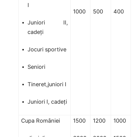
I
1000
500
400
Juniori II,
cadeţi
Jocuri sportive
Seniori
Tineret,juniori I
Juniori I, cadeţi
Cupa Romȃniei
1500
1200
1000