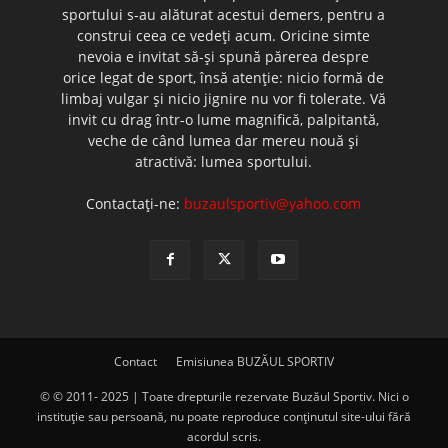
sportului s-au alăturat acestui demers, pentru a
construi ceea ce vedeţi acum. Oricine simte
nevoia e invitat să-şi spună părerea despre
orice legat de sport, însă atenţie: nicio formă de
limbaj vulgar şi nicio jignire nu vor fi tolerate. Vă
invit cu drag într-o lume magnifică, palpitantă,
veche de când lumea dar mereu nouă şi
atractivă: lumea sportului.
Contactați-ne:
buzaulsportiv@yahoo.com
Contact
Emisiunea BUZĂUL SPORTIV
© © 2011- 2025 | Toate drepturile rezervate Buzăul Sportiv. Nici o
instituţie sau persoană, nu poate reproduce conţinutul site-ului fără
acordul scris.