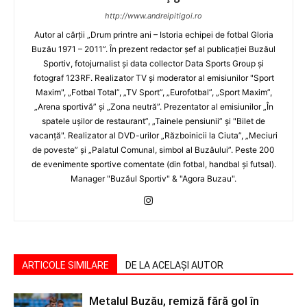
http://www.andreipitigoi.ro
Autor al cărţii „Drum printre ani – Istoria echipei de fotbal Gloria
Buzău 1971 – 2011”. În prezent redactor şef al publicaţiei Buzăul
Sportiv, fotojurnalist şi data collector Data Sports Group şi
fotograf 123RF. Realizator TV şi moderator al emisiunilor "Sport
Maxim", „Fotbal Total”, „TV Sport”, „Eurofotbal”, „Sport Maxim”,
„Arena sportivă” şi „Zona neutră”. Prezentator al emisiunilor „În
spatele uşilor de restaurant”, „Tainele pensiunii” şi "Bilet de
vacanţă". Realizator al DVD-urilor „Războinicii la Ciuta”, „Meciuri
de poveste” şi „Palatul Comunal, simbol al Buzăului”. Peste 200
de evenimente sportive comentate (din fotbal, handbal şi futsal).
Manager "Buzăul Sportiv" & "Agora Buzau".
ARTICOLE SIMILARE
DE LA ACELAȘI AUTOR
Metalul Buzău, remiză fără gol în