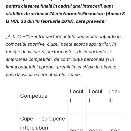
pentru clasarea finală în cadrul unei întrecerii, sunt
stabilite de articolul 24 din Normele Financiare (Anexa 3
la HCL 33 din 16 februarie 2018), care prevede:
„Art. 24 –(1)Pentru performanţele deosebite obţinute în
competiţii sportive, clubul poate acorda sportivilor, în
funcţie de valoarea performanţei , de importanţa și
amploarea competiţiei, de contribuţia personală și în
limita bugetului aprobat, premii în lei și/sau în obiecte ,
pȃnă la valoarea urmatoarelor sume:
Locul
Locul
Locul
Competiţia
I
II
III
Cupe europene
intercluburi