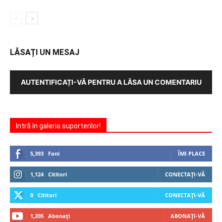
LĂSAȚI UN MESAJ
AUTENTIFICAȚI-VĂ PENTRU A LĂSA UN COMENTARIU
Intră în galeria suporterilor!
5,393
Fani
ÎMI PLACE
1,124
Cititori
CONECTAȚI-VĂ
0
Cititori
CONECTAȚI-VĂ
1,205
Abonați
ABONAȚI-VĂ