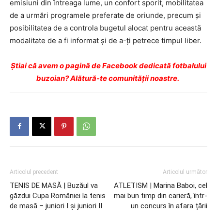
emisiuni din întreaga lume, un confort sporit, mobilitatea
de a urmări programele preferate de oriunde, precum și
posibilitatea de a controla bugetul alocat pentru această
modalitate de a fi informat și de a-ți petrece timpul liber.
Ştiai că avem o pagină de Facebook dedicată fotbalului
buzoian? Alătură-te comunității noastre.
Articolul precedent
Articolul următor
TENIS DE MASĂ | Buzăul va
ATLETISM | Marina Baboi, cel
găzdui Cupa României la tenis
mai bun timp din carieră, într-
de masă – juniori I și juniori II
un concurs în afara țării