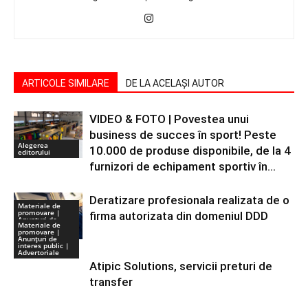
ARTICOLE SIMILARE
DE LA ACELAȘI AUTOR
VIDEO & FOTO | Povestea unui
business de succes în sport! Peste
Alegerea
10.000 de produse disponibile, de la 4
editorului
furnizori de echipament sportiv în...
Deratizare profesionala realizata de o
Materiale de
promovare |
firma autorizata din domeniul DDD
Anunţuri de
Materiale de
interes public |
promovare |
Advertoriale
Anunţuri de
interes public |
Advertoriale
Atipic Solutions, servicii preturi de
transfer