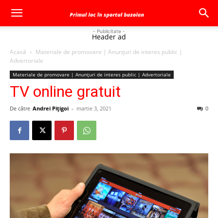
- Publicitate -
Header ad
Acasă
Materiale de promovare | Anunţuri de interes public |
Advertoriale
Materiale de promovare | Anunţuri de interes public | Advertoriale
TV online gratuit
De către
Andrei Pițigoi
-
martie 3, 2021
0