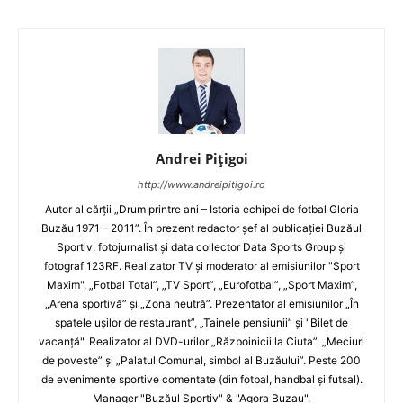
Andrei Pițigoi
http://www.andreipitigoi.ro
Autor al cărţii „Drum printre ani – Istoria echipei de fotbal Gloria
Buzău 1971 – 2011”. În prezent redactor şef al publicaţiei Buzăul
Sportiv, fotojurnalist şi data collector Data Sports Group şi
fotograf 123RF. Realizator TV şi moderator al emisiunilor "Sport
Maxim", „Fotbal Total”, „TV Sport”, „Eurofotbal”, „Sport Maxim”,
„Arena sportivă” şi „Zona neutră”. Prezentator al emisiunilor „În
spatele uşilor de restaurant”, „Tainele pensiunii” şi "Bilet de
vacanţă". Realizator al DVD-urilor „Războinicii la Ciuta”, „Meciuri
de poveste” şi „Palatul Comunal, simbol al Buzăului”. Peste 200
de evenimente sportive comentate (din fotbal, handbal şi futsal).
Manager "Buzăul Sportiv" & "Agora Buzau".