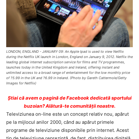
LONDON, ENGLAND - JANUARY 09: An Apple Ipad is used to view Netflix
during the Netflix UK launch in London, England on January 9, 2012. Netflix the
leading global internet subscription service for films and TV programmes,
launches today in the United Kingdom and Ireland, offering instant and
unlimited access to a broad range of entertainment for the low monthly price
of ?5.99 in the UK and ?6.99 in Ireland. (Photo by Gareth Cattermole/Getty
Images for Netflix)
Ştiai că avem o pagină de Facebook dedicată sportului
buzoian? Alătură-te comunității noastre.
Televiziunea on-line este un concept relativ nou, apărut
pe la mijlocul anilor 2000, când au apărut primele
programe de televiziune disponibile prin internet. Acest
tip de televiziune reprezintă, de fapt, distribuirea digitală