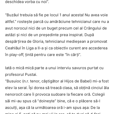
deschidea vorba cu noi”.
“Buzăul trebuia să fie pe locul 1 anul acesta! Nu avea voie
altfel.” rosteşte parcă cu amărăciune tehnicianul care nu a
avut norocul nici de un buget precum cel al Crângului de
astăzi şi nici de un preşedinte prea inspirat. După
despărţirea de Gloria, tehnicianul medieşean a promovat
Ceahlăul în Liga a II-a şi ca obiectiv curent are accederea
în play-off, ţintă pentru care este “în cărţi”.
Iată o mică mică parte a unui interviu savuros purtat cu
profesorul Pustai.
“Busuioc (n.r. tenor, câştigător al Hijos de Babel) mi-a fost
elev la seral. Îşi dorea să treacă clasa, să obţină cinciul ăla
nenorocit care îi provoca sudoare la fiecare oră. Colegii
săi mi-au spus că “doineşte” bine, că e o plăcere să-l
asculţi, aşa că la următoarea oră i-am spus aşa: De la