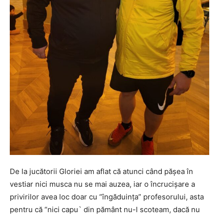
De la jucătorii Gloriei am aflat că atunci când păşea în
vestiar nici musca nu se mai auzea, iar o încrucişare a
privirilor avea loc doar cu “îngăduinţa” profesorului, asta
pentru că “nici capu` din pământ nu-l scoteam, dacă nu