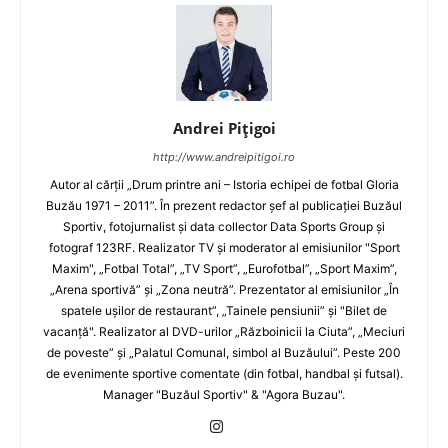
Andrei Pițigoi
http://www.andreipitigoi.ro
Autor al cărţii „Drum printre ani – Istoria echipei de fotbal Gloria
Buzău 1971 – 2011”. În prezent redactor şef al publicaţiei Buzăul
Sportiv, fotojurnalist şi data collector Data Sports Group şi
fotograf 123RF. Realizator TV şi moderator al emisiunilor "Sport
Maxim", „Fotbal Total”, „TV Sport”, „Eurofotbal”, „Sport Maxim”,
„Arena sportivă” şi „Zona neutră”. Prezentator al emisiunilor „În
spatele uşilor de restaurant”, „Tainele pensiunii” şi "Bilet de
vacanţă". Realizator al DVD-urilor „Războinicii la Ciuta”, „Meciuri
de poveste” şi „Palatul Comunal, simbol al Buzăului”. Peste 200
de evenimente sportive comentate (din fotbal, handbal şi futsal).
Manager "Buzăul Sportiv" & "Agora Buzau".