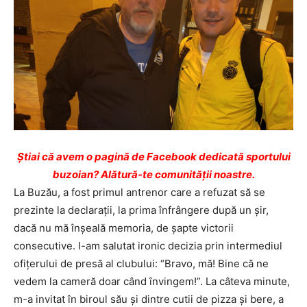
Ştiai că avem o pagină de Facebook dedicată sportului
buzoian? Alătură-te comunității noastre.
La Buzău, a fost primul antrenor care a refuzat să se
prezinte la declaraţii, la prima înfrângere după un şir,
dacă nu mă înşeală memoria, de şapte victorii
consecutive. I-am salutat ironic decizia prin intermediul
ofiţerului de presă al clubului: “Bravo, mă! Bine că ne
vedem la cameră doar când învingem!”. La câteva minute,
m-a invitat în biroul său şi dintre cutii de pizza şi bere, a