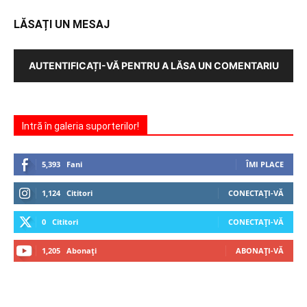
LĂSAȚI UN MESAJ
AUTENTIFICAȚI-VĂ PENTRU A LĂSA UN COMENTARIU
Intră în galeria suporterilor!
5,393
Fani
ÎMI PLACE
1,124
Cititori
CONECTAȚI-VĂ
0
Cititori
CONECTAȚI-VĂ
1,205
Abonați
ABONAȚI-VĂ