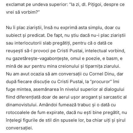
exclamat pe undeva superior: “Ia zi, dl. Piţigoi, despre ce
vrei să vorbim?”
Nu îi plac ziariştii, însă nu exprimă asta simplu, doar cu
subiect şi predicat. De fapt, nu ştiu dacă nu-i plac ziariştii
sau interlocutorii slab pregătiţi, pentru că o dată ce
reuşeşti să-l provoci pe Cristi Pustai, intelectual vorbind,
nu gazetăreşte-vagabonţeşte, omul e poezie, e basm, e
mină de aur pentru mina creionului şi tiparniţa ziarului.
Nu am avut ocazia să am conversaţii cu Cornel Dinu, dar
după fiecare discuţie cu Cristi Pustai, la “procuror” îmi
fuge mintea, asemănarea în nivelul superior al dialogului
fiind diferenţiată doar de aerul uşor arogant şi sarcastic al
dinamovistului. Amândoi fumează trabuc şi o dată cu
rotocoalele de fum expirate, dacă nu eşti bine pregătit, nu
înţelegi figurile de stil din spusele lor, ba chiar uiţi şi şirul
conversaţiei.