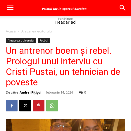
- Publicitate -
Header ad
Acasă
Alegerea editorului
Alegerea editorului
Fotbal
Un antrenor boem şi rebel.
Prologul unui interviu cu
Cristi Pustai, un tehnician de
poveste
De către
Andrei Pițigoi
-
februarie 14, 2024
0