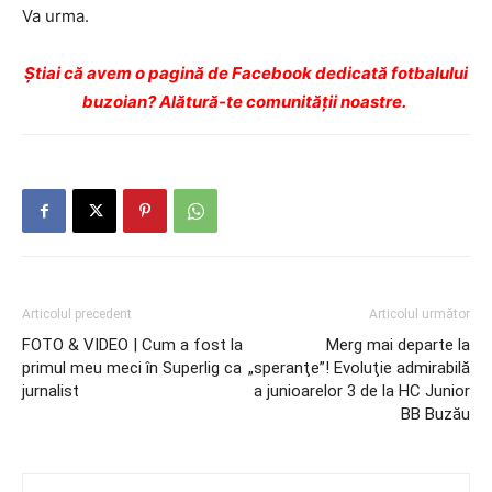
Va urma.
Ştiai că avem o pagină de Facebook dedicată fotbalului
buzoian? Alătură-te comunității noastre.
Articolul precedent
Articolul următor
FOTO & VIDEO | Cum a fost la
Merg mai departe la
primul meu meci în Superlig ca
„speranţe”! Evoluţie admirabilă
jurnalist
a junioarelor 3 de la HC Junior
BB Buzău