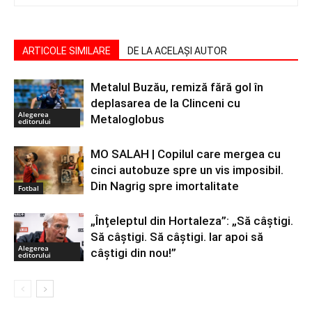
ARTICOLE SIMILARE
DE LA ACELAȘI AUTOR
Metalul Buzău, remiză fără gol în
deplasarea de la Clinceni cu
Alegerea
Metaloglobus
editorului
MO SALAH | Copilul care mergea cu
cinci autobuze spre un vis imposibil.
Din Nagrig spre imortalitate
Fotbal
„Înțeleptul din Hortaleza”: „Să câștigi.
Să câștigi. Să câștigi. Iar apoi să
Alegerea
câștigi din nou!”
editorului