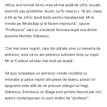
oftica, era normal să nu vrea să mai audă de cifre, ecuaţii,
exerciţii sau probleme. Acum, cu fii-mea (n.r. 18 ani, clasa
a XII-a) fac zilnic două teste pentru bacalaureat. Mi le
trimite pe WhatsApp şi le facem împreună.”, spune
“Profesorul” care şi-a botezat fecioara după una dintre
poeziile Nichitei Stănescu.
“Cel mai mare regret, care din păcate vine cu meseria de
antrenor, este că nu am petrecut suficient timp cu copiii.
Mi-ar fi plăcut să stau mai mult pe acasă.”
Să auzi nowadays un antrenor român recitând cu
intonaţie şi patos replici din piese de teatru, poezii ori
epigrame este atât de rar precum stângul lui Hagi.
Stănescu, Eminescu ori Blaga sunt printre favoriţi,dar nici
autorii contemporani nu sunt străini de “profesor”.