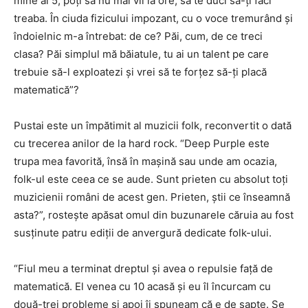
mine ai 5, poţi să nu mai vii la ore, să te duci să-ţi faci
treaba. În ciuda fizicului impozant, cu o voce tremurând şi
îndoielnic m-a întrebat: de ce? Păi, cum, de ce treci
clasa? Păi simplul mă băiatule, tu ai un talent pe care
trebuie să-l exploatezi şi vrei să te forţez să-ţi placă
matematică”?
Pustai este un împătimit al muzicii folk, reconvertit o dată
cu trecerea anilor de la hard rock. “Deep Purple este
trupa mea favorită, însă în maşină sau unde am ocazia,
folk-ul este ceea ce se aude. Sunt prieten cu absolut toţi
muzicienii români de acest gen. Prieten, ştii ce înseamnă
asta?”, rosteşte apăsat omul din buzunarele căruia au fost
susţinute patru ediţii de anvergură dedicate folk-ului.
“Fiul meu a terminat dreptul şi avea o repulsie faţă de
matematică. El venea cu 10 acasă şi eu îl încurcam cu
două-trei probleme şi apoi îi spuneam că e de şapte. Se