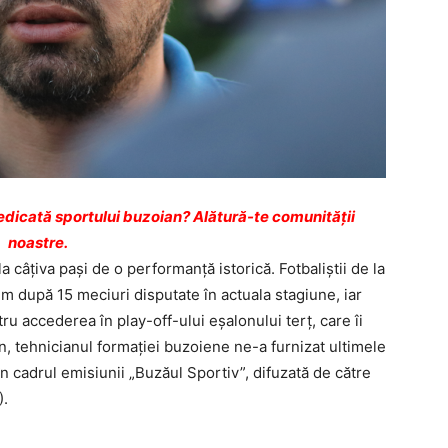
dicată sportului buzoian? Alătură-te comunității
noastre.
a câţiva paşi de o performanţă istorică. Fotbaliştii de la
um după 15 meciuri disputate în actuala stagiune, iar
 accederea în play-off-ului eşalonului terţ, care îi
, tehnicianul formaţiei buzoiene ne-a furnizat ultimele
 în cadrul emisiunii „Buzăul Sportiv”, difuzată de către
).