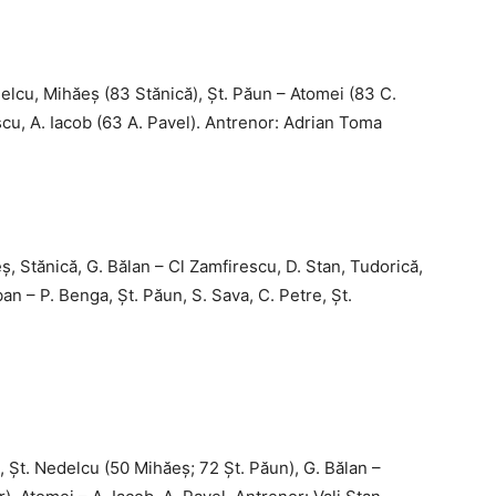
elcu, Mihă­eș (83 Stănică), Șt. Păun – Atomei (83 C.
escu, A. Iacob (63 A. Pavel). Antrenor: Adrian Toma
 Stănică, G. Bălan – Cl Zamfirescu, D. Stan, Tudorică,
ban – P. Benga, Șt. Păun, S. Sava, C. Petre, Șt.
 Șt. Nedelcu (50 Mihăeș; 72 Șt. Păun), G. Bălan –