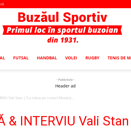
-vă
AL
FUTSAL
HANDBAL
VOLEI
RUGBY
TENIS DE 
Buzaul
- Publicitate -
Header ad
VIU Vali Stan | Cu mâna pe creion! Metalul...
Sportiv
 & INTERVIU Vali Stan