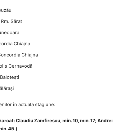
 Buzău
 Rm. Sărat
Hunedoara
cordia Chiajna
 Concordia Chiajna
opolis Cernavodă
 Balotești
ălărași
enilor în actuala stagiune:
arcat: Claudiu Zamfirescu, min. 10, min. 17; Andrei
min. 45.)