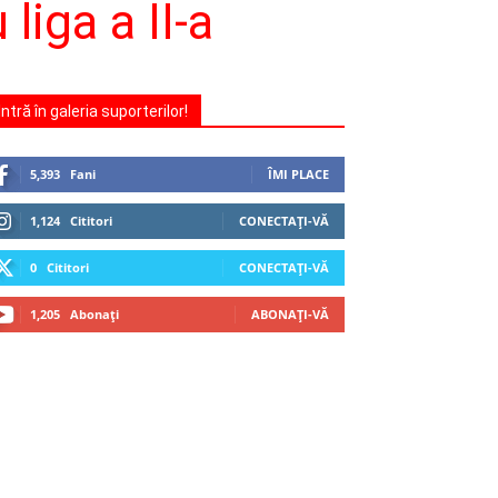
liga a II-a
Intră în galeria suporterilor!
5,393
Fani
ÎMI PLACE
1,124
Cititori
CONECTAȚI-VĂ
0
Cititori
CONECTAȚI-VĂ
1,205
Abonați
ABONAȚI-VĂ