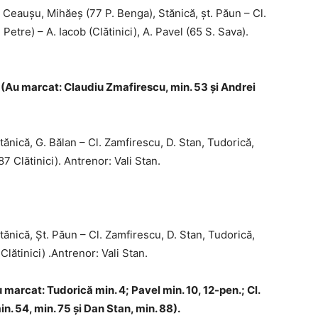
Ceaușu, Mihăeș (77 P. Benga), Stă­nică, șt. Păun – Cl.
Petre) – A. Iacob (Clătinici), A. Pavel (65 S. Sava).
(Au marcat: Claudiu Zmafirescu, min. 53 şi Andrei
nică, G. Bălan – Cl. Zamfirescu, D. Stan, Tudorică,
7 Clătinici). Antrenor: Vali Stan.
nică, Şt. Păun – Cl. Zamfirescu, D. Stan, Tudorică,
Clătinici) .Antrenor: Vali Stan.
 marcat: Tudorică min. 4; Pavel min. 10, 12-pen.; Cl.
in. 54, min. 75 şi Dan Stan, min. 88).