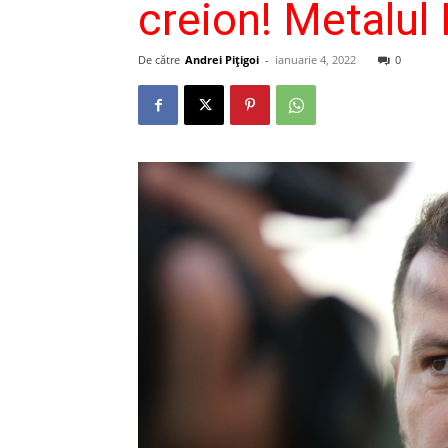
creion! Metalul 
De către
Andrei Pițigoi
-
ianuarie 4, 2022
0