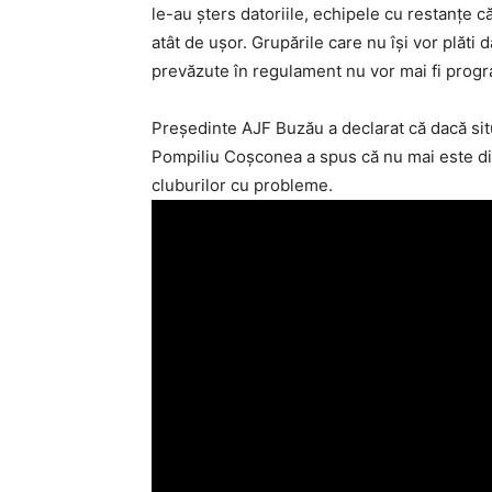
le-au şters datoriile, echipele cu restanţe 
atât de uşor. Grupările care nu îşi vor plăti 
prevăzute în regulament nu vor mai fi progr
Preşedinte AJF Buzău a declarat că dacă situ
Pompiliu Coşconea a spus că nu mai este d
cluburilor cu probleme.