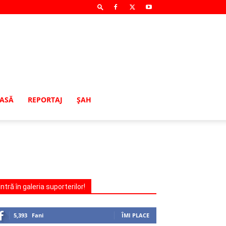
MASĂ
REPORTAJ
ŞAH
Intră în galeria suporterilor!
5,393
Fani
ÎMI PLACE