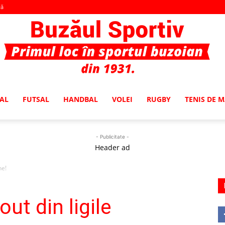
vă
AL
FUTSAL
HANDBAL
VOLEI
RUGBY
TENIS DE 
Buzaul
- Publicitate -
Header ad
ne!
Sportiv
ut din ligile