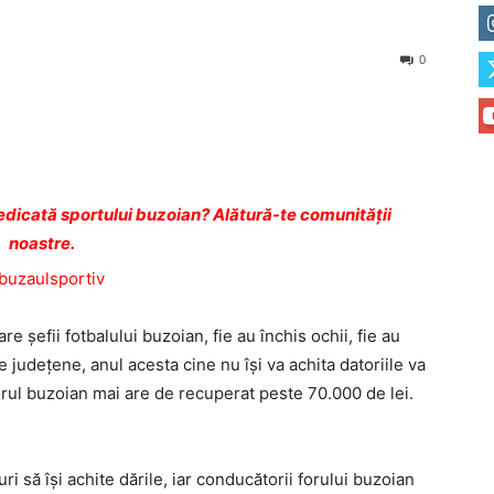
0
dicată sportului buzoian? Alătură-te comunității
noastre.
re şefii fotbalului buzoian, fie au închis ochii, fie au
le judeţene, anul acesta cine nu îşi va achita datoriile va
orul buzoian mai are de recuperat peste 70.000 de lei.
 să îşi achite dările, iar conducătorii forului buzoian