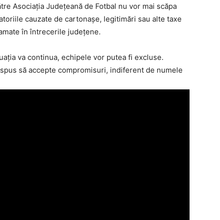
către Asociaţia Judeţeană de Fotbal nu vor mai scăpa
datoriile cauzate de cartonaşe, legitimări sau alte taxe
amate în întrecerile judeţene.
aţia va continua, echipele vor putea fi excluse.
ispus să accepte compromisuri, indiferent de numele