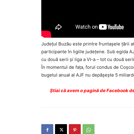
Judeţul Buzău este printre fruntaşele ţării
participante în ligiile judeţene. Sub egida AJ
cu două serii şi liga a VI-a – tot cu două serii
În momentul de faţa, forul condus de Coşcone
bugetul anual al AJF nu depăşeşte 5 miliarde
Ştiai că avem o pagină de Facebook de