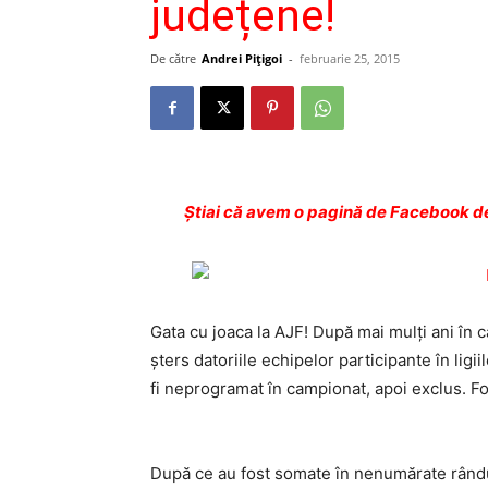
județene!
De către
Andrei Pițigoi
-
februarie 25, 2015
Ştiai că avem o pagină de Facebook de
Gata cu joaca la AJF! După mai mulţi ani în ca
şters datoriile echipelor participante în ligii
fi neprogramat în campionat, apoi exclus. F
După ce au fost somate în nenumărate rânduri