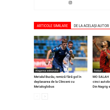
ARTICOLE SIMILARE
DE LA ACELAȘI AUTOR
Alegerea editorului
Fotbal
Metalul Buzău, remiză fără gol în
MO SALAH |
deplasarea de la Clinceni cu
cinci autobu
Metaloglobus
Din Nagrig 