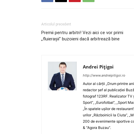
Articolul precedent
Premii pentru arbitri! Vezi aici ce vor primi
„fluieraşii” buzoieni dacă arbitrează bine
Andrei Pițigoi
http://www.andreipitigoi.ro
Autor al cărţii „Drum printre an
redactor şef al publicaţiei Buză
fotograf 123RF. Realizator TV ş
Sport”, „Eurofotbal”, „Sport Ma
„În spatele uşilor de restaurant
urilor „Războinicii la Ciuta”, 
200 de evenimente sportive com
& "Agora Buzau".