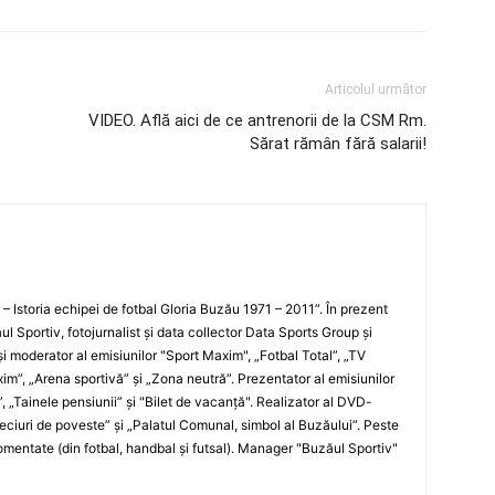
Articolul următor
VIDEO. Află aici de ce antrenorii de la CSM Rm.
Sărat rămân fără salarii!
i – Istoria echipei de fotbal Gloria Buzău 1971 – 2011”. În prezent
ul Sportiv, fotojurnalist şi data collector Data Sports Group şi
i moderator al emisiunilor "Sport Maxim", „Fotbal Total”, „TV
xim”, „Arena sportivă” şi „Zona neutră”. Prezentator al emisiunilor
”, „Tainele pensiunii” şi "Bilet de vacanţă". Realizator al DVD-
„Meciuri de poveste” şi „Palatul Comunal, simbol al Buzăului”. Peste
entate (din fotbal, handbal şi futsal). Manager "Buzăul Sportiv"