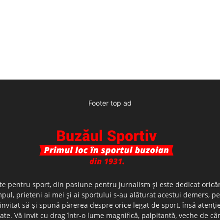
Footer top ad
te pentru sport, din pasiune pentru jurnalism şi este dedicat oricăr
ul, prieteni ai mei şi ai sportului s-au alăturat acestui demers, p
nvitat să-şi spună părerea despre orice legat de sport, însă atenţi
olerate. Vă invit cu drag într-o lume magnifică, palpitantă, veche de