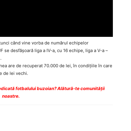
 atunci când vine vorba de numărul echipelor
F se desfăşoară liga a IV-a, cu 16 echipe, liga a V-a –
.
a are de recuperat 70.000 de lei, în condiţiile în care
 de lei vechi.
dicată fotbalului buzoian? Alătură-te comunității
noastre.