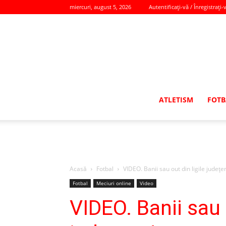
miercuri, august 5, 2026
Autentificați-vă / Înregistrați-
ATLETISM
FOTB
Acasă
Fotbal
VIDEO. Banii sau out din ligile județe
Fotbal
Meciuri online
Video
VIDEO. Banii sau o