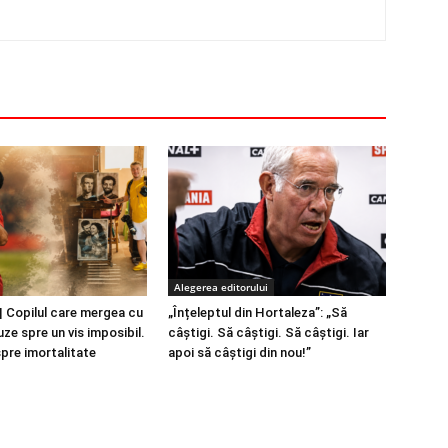
Alegerea editorului
 Copilul care mergea cu
„Înțeleptul din Hortaleza”: „Să
ze spre un vis imposibil.
câștigi. Să câștigi. Să câștigi. Iar
spre imortalitate
apoi să câștigi din nou!”