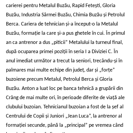
carierei pentru Metalul Buzău, Rapid Feteşti, Gloria
Buzău, Industria Sârmei Buzău, Chimia Buzău şi Petrolul
Berca. Cariera de tehnician şi-a început-o la Metalul
Buzău, formaţie la care şi-a pus ghetele în cui. În primul
an ca antrenor a dus „piticii” Metalului la turneul final,
după ocuparea primei poziţii în seria I a Diviziei C. În
anul imediat următor a trecut la seniori, trecându-şi în
palmares mai multe echipe din judeţ, dar şi „forţe”
buzoiene precum Metalul, Petrolul Berca şi Gloria
Buzău. Anton a luat loc pe banca tehnică a grupării din
Crâng de mai multe ori, în perioade diferite de viaţă ale
clubului buzoian. Tehnicianul buzoian a fost de la şef al
Centrului de Copii şi Juniori „Jean Luca”, la antrenor al
formaţiei secunde, până la „principal” pe vremea când