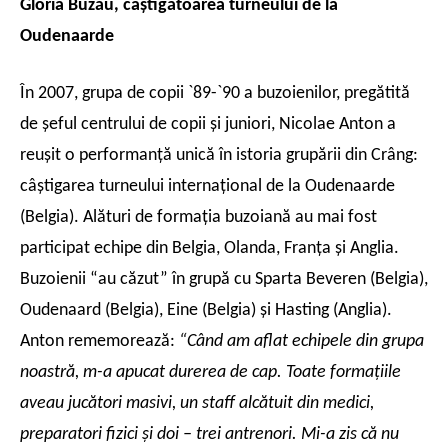
Gloria Buzău, câştigătoarea turneului de la
Oudenaarde
În 2007, grupa de copii `89-`90 a buzoienilor, pregătită
de şeful centrului de copii şi juniori, Nicolae Anton a
reuşit o performanţă unică în istoria grupării din Crâng:
câştigarea turneului internaţional de la Oudenaarde
(Belgia). Alături de formaţia buzoiană au mai fost
participat echipe din Belgia, Olanda, Franţa şi Anglia.
Buzoienii “au căzut” în grupă cu Sparta Beveren (Belgia),
Oudenaard (Belgia), Eine (Belgia) şi Hasting (Anglia).
Anton rememorează:
“Când am aflat echipele din grupa
noastră, m-a apucat durerea de cap. Toate formaţiile
aveau jucători masivi, un staff alcătuit din medici,
preparatori fizici şi doi – trei antrenori. Mi-a zis că nu