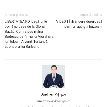
Articolul precedent
Articolul următor
LIBERTATEA.RO: Legăturile
VIDEO | Înfrângere dureroasă
bolnăvicioase de la Gloria
pentru rugbiştii buzoieni
Buzău. Cum a pus mâna
Bodescu pe firma lui Viorel și a
lui Tulpan. A venit Turturică,
sponsorul lui Burleanu!
Andrei Pițigoi
http://www.andreipitigoi.ro