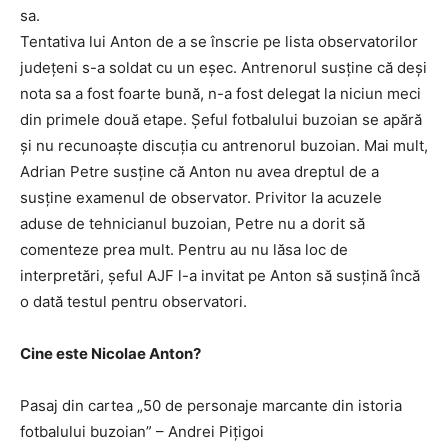
sa.
Tentativa lui Anton de a se înscrie pe lista observatorilor
judeţeni s-a soldat cu un eşec. Antrenorul susține că deși
nota sa a fost foarte bună, n-a fost delegat la niciun meci
din primele două etape. Şeful fotbalului buzoian se apără
şi nu recunoaşte discuţia cu antrenorul buzoian. Mai mult,
Adrian Petre susține că Anton nu avea dreptul de a
susţine examenul de observator. Privitor la acuzele
aduse de tehnicianul buzoian, Petre nu a dorit să
comenteze prea mult. Pentru au nu lăsa loc de
interpretări, șeful AJF l-a invitat pe Anton să susțină încă
o dată testul pentru observatori.
Cine este Nicolae Anton?
Pasaj din cartea „50 de personaje marcante din istoria
fotbalului buzoian” – Andrei Piţigoi