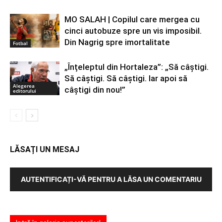
MO SALAH | Copilul care mergea cu
cinci autobuze spre un vis imposibil.
Din Nagrig spre imortalitate
Fotbal
„Înțeleptul din Hortaleza”: „Să câștigi.
Să câștigi. Să câștigi. Iar apoi să
Alegerea
câștigi din nou!”
editorului
LĂSAȚI UN MESAJ
AUTENTIFICAȚI-VĂ PENTRU A LĂSA UN COMENTARIU