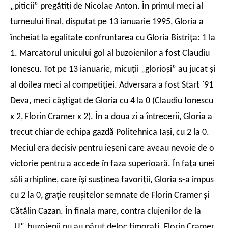
„piticii” pregătiţi de Nicolae Anton. În primul meci al
turneului final, disputat pe 13 ianuarie 1995, Gloria a
încheiat la egalitate confruntarea cu Gloria Bistriţa: 1 la
1. Marcatorul unicului gol al buzoienilor a fost Claudiu
Ionescu. Tot pe 13 ianuarie, micuţii „glorioşi” au jucat şi
al doilea meci al competiţiei. Adversara a fost Start `91
Deva, meci câştigat de Gloria cu 4 la 0 (Claudiu Ionescu
x 2, Florin Cramer x 2). În a doua zi a întrecerii, Gloria a
trecut chiar de echipa gazdă Politehnica Iaşi, cu 2 la 0.
Meciul era decisiv pentru ieşeni care aveau nevoie de o
victorie pentru a accede în faza superioară. În faţa unei
săli arhipline, care îşi susţinea favoriţii, Gloria s-a impus
cu 2 la 0, graţie reuşitelor semnate de Florin Cramer şi
Cătălin Cazan. În finala mare, contra clujenilor de la
„U”, buzoienii nu au părut deloc timoraţi. Florin Cramer