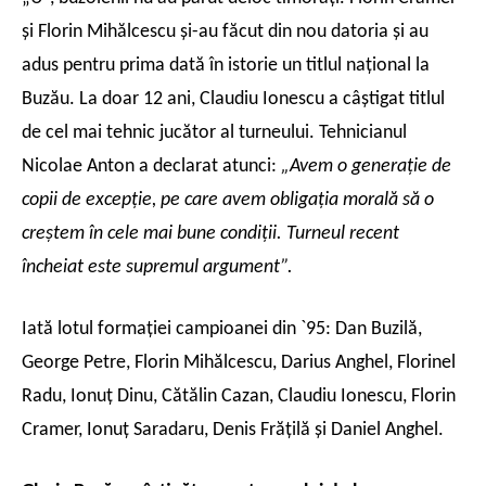
şi Florin Mihălcescu şi-au făcut din nou datoria şi au
adus pentru prima dată în istorie un titlul naţional la
Buzău. La doar 12 ani, Claudiu Ionescu a câştigat titlul
de cel mai tehnic jucător al turneului. Tehnicianul
Nicolae Anton a declarat atunci:
„Avem o generaţie de
copii de excepţie, pe care avem obligaţia morală să o
creştem în cele mai bune condiţii. Turneul recent
încheiat este supremul argument”.
Iată lotul formaţiei campioanei din `95:
Dan Buzilă,
George Petre, Florin Mihălcescu, Darius Anghel, Florinel
Radu, Ionuţ Dinu, Cătălin Cazan, Claudiu Ionescu, Florin
Cramer, Ionuţ Saradaru, Denis Frăţilă şi Daniel Anghel.