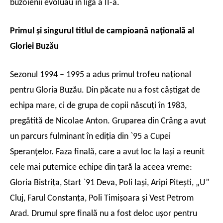
buzoienii evoluau în liga a II-a.
Primul şi singurul titlul de campioană naţională al
Gloriei Buzău
Sezonul 1994 – 1995 a adus primul trofeu naţional
pentru Gloria Buzău. Din păcate nu a fost câştigat de
echipa mare, ci de grupa de copii născuţi în 1983,
pregătită de Nicolae Anton. Gruparea din Crâng a avut
un parcurs fulminant în ediţia din `95 a Cupei
Speranţelor. Faza finală, care a avut loc la Iaşi a reunit
cele mai puternice echipe din ţară la aceea vreme:
Gloria Bistriţa, Start `91 Deva, Poli Iaşi, Aripi Piteşti, „U”
Cluj, Farul Constanţa, Poli Timişoara şi Vest Petrom
Arad. Drumul spre finală nu a fost deloc uşor pentru