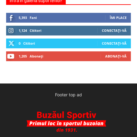
Intră în galeria suporterilor!
5,393
Fani
ÎMI PLACE
1,124
Cititori
CONECTAȚI-VĂ
0
Cititori
CONECTAȚI-VĂ
1,205
Abonați
ABONAȚI-VĂ
Footer top ad