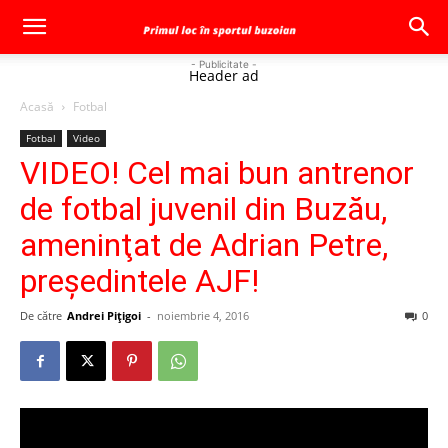
- Publicitate -
Header ad
Acasă
Fotbal
Fotbal
Video
VIDEO! Cel mai bun antrenor
de fotbal juvenil din Buzău,
ameninţat de Adrian Petre,
preşedintele AJF!
De către
Andrei Pițigoi
-
noiembrie 4, 2016
0