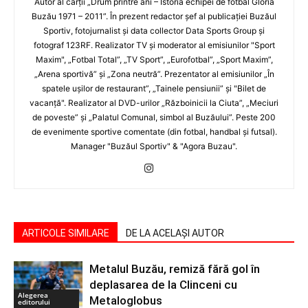
Autor al cărţii „Drum printre ani – Istoria echipei de fotbal Gloria
Buzău 1971 – 2011”. În prezent redactor şef al publicaţiei Buzăul
Sportiv, fotojurnalist şi data collector Data Sports Group şi
fotograf 123RF. Realizator TV şi moderator al emisiunilor "Sport
Maxim", „Fotbal Total”, „TV Sport”, „Eurofotbal”, „Sport Maxim”,
„Arena sportivă” şi „Zona neutră”. Prezentator al emisiunilor „În
spatele uşilor de restaurant”, „Tainele pensiunii” şi "Bilet de
vacanţă". Realizator al DVD-urilor „Războinicii la Ciuta”, „Meciuri
de poveste” şi „Palatul Comunal, simbol al Buzăului”. Peste 200
de evenimente sportive comentate (din fotbal, handbal şi futsal).
Manager "Buzăul Sportiv" & "Agora Buzau".
ARTICOLE SIMILARE
DE LA ACELAȘI AUTOR
Metalul Buzău, remiză fără gol în
deplasarea de la Clinceni cu
Alegerea
Metaloglobus
editorului