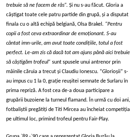
trebuie să ne facem de râs”.
Şi nu s-au făcut. Gloria a
câştigat toate cele patru partide din grupă, şi a disputat
finala cu o altă echipă belgiană, Olsa Brakel.
“Pentru
copii a fost ceva extraordinar de emoţionant. S-au
cântat imn-urile, am avut toate condiţiile, totul a fost
perfect. Le-am zis că dacă tot am ajuns până aici trebuie
să câştigăm trofeul”
sunt spusele unui antrenor prin
mâinile căruia a trecut şi Claudiu Ionescu. “Glorioşii” s-
au impus cu 1 la 0, graţie reuşitei semnate de Surlaru în
prima repriză. A fost cea de-a doua participare a
grupării buzoiene la turneul flamand. În urmă cu doi ani,
fotbaliştii pregătiţi de Titi Mircea au încheiat competiţia
pe ultimul loc, primind trofeul pentru Fair-Play.
Grupa `89 -`90 care a reprezentat Gloria Buzău la