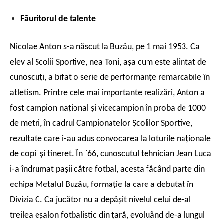
Făuritorul de talente
Nicolae Anton s-a născut la Buzău, pe 1 mai 1953. Ca
elev al Şcolii Sportive, nea Toni, aşa cum este alintat de
cunoscuţi, a bifat o serie de performanţe remarcabile în
atletism. Printre cele mai importante realizări, Anton a
fost campion naţional şi vicecampion în proba de 1000
de metri, în cadrul Campionatelor Şcolilor Sportive,
rezultate care i-au adus convocarea la loturile naţionale
de copii şi tineret. În `66, cunoscutul tehnician Jean Luca
i-a îndrumat paşii către fotbal, acesta făcând parte din
echipa Metalul Buzău, formaţie la care a debutat în
Divizia C. Ca jucător nu a depăşit nivelul celui de-al
treilea eşalon fotbalistic din ţară, evoluând de-a lungul