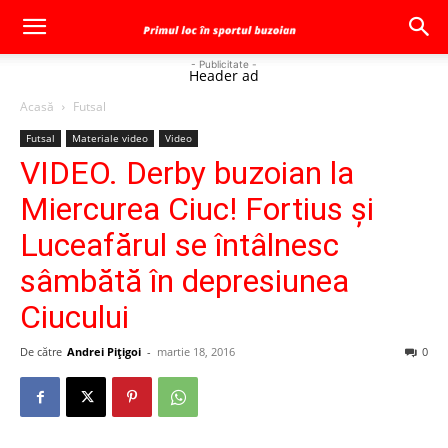
- Publicitate -
Header ad
Acasă
Futsal
Futsal
Materiale video
Video
VIDEO. Derby buzoian la
Miercurea Ciuc! Fortius şi
Luceafărul se întâlnesc
sâmbătă în depresiunea
Ciucului
De către
Andrei Pițigoi
-
martie 18, 2016
0