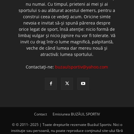
nu numai. Cu timpul, prieteni ai mei şi ai
sportului s-au alăturat acestui demers, pentru a
construi ceea ce vedeţi acum. Oricine simte
nevoia e invitat să-şi spună părerea despre
orice legat de sport, însă atenţie: nicio formă de
limbaj vulgar şi nicio jignire nu vor fi tolerate. Vă
invit cu drag într-o lume magnifică, palpitantă,
veche de când lumea dar mereu nouă şi
atractivă: lumea sportului.
Contactați-ne:
buzaulsportiv@yahoo.com
Contact
Emisiunea BUZĂUL SPORTIV
© © 2011- 2025 | Toate drepturile rezervate Buzăul Sportiv. Nici o
instituţie sau persoană, nu poate reproduce conţinutul site-ului fără