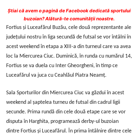
Ştiai că avem o pagină de Facebook dedicată sportului
buzoian? Alătură-te comunității noastre.
Fortius şi Luceafărul Buzău, cele două reprezentante ale
judeţului nostru în liga secundă de futsal se vor întâlni în
acest weekend în etapa a XIII-a din turneul care va avea
loc la Miercurea Ciuc. Duminică, în runda cu numărul 14,
Fortius se va duela cu Inter Gheorgheni, în timp ce
Luceafărul va juca cu Ceahlăul Piatra Neamţ.
Sala Sporturilor din Miercurea Ciuc va găzdui în acest
weekend al şaptelea turneu de futsal din cadrul ligii
secunde. Prima rundă din cele două etape care se vor
disputa în Harghita, programează derby-ul buzoian
dintre Fortius şi Luceafărul. În prima întâlnire dintre cele