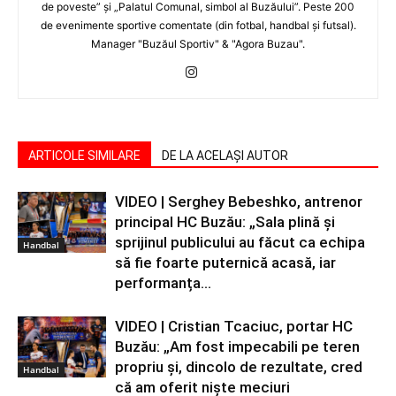
de poveste” şi „Palatul Comunal, simbol al Buzăului”. Peste 200
de evenimente sportive comentate (din fotbal, handbal şi futsal).
Manager "Buzăul Sportiv" & "Agora Buzau".
ARTICOLE SIMILARE
DE LA ACELAȘI AUTOR
VIDEO | Serghey Bebeshko, antrenor
principal HC Buzău: „Sala plină și
sprijinul publicului au făcut ca echipa
Handbal
să fie foarte puternică acasă, iar
performanța...
VIDEO | Cristian Tcaciuc, portar HC
Buzău: „Am fost impecabili pe teren
propriu și, dincolo de rezultate, cred
Handbal
că am oferit niște meciuri