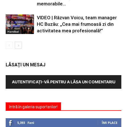
memorabile...
VIDEO | Răzvan Voicu, team manager
HC Buzău: „Cea mai frumoasă zi din
activitatea mea profesională!”
Handbal
LĂSAȚI UN MESAJ
AUTENTIFICAȚI-VĂ PENTRU A LĂSA UN COMENTARIU
Intră în galeria suporterilor!
5,393
Fani
ÎMI PLACE