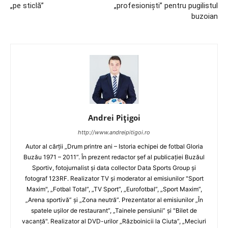
„pe sticlă”
„profesionişti” pentru pugilistul
buzoian
Andrei Pițigoi
http://www.andreipitigoi.ro
Autor al cărţii „Drum printre ani – Istoria echipei de fotbal Gloria
Buzău 1971 – 2011”. În prezent redactor şef al publicaţiei Buzăul
Sportiv, fotojurnalist şi data collector Data Sports Group şi
fotograf 123RF. Realizator TV şi moderator al emisiunilor "Sport
Maxim", „Fotbal Total”, „TV Sport”, „Eurofotbal”, „Sport Maxim”,
„Arena sportivă” şi „Zona neutră”. Prezentator al emisiunilor „În
spatele uşilor de restaurant”, „Tainele pensiunii” şi "Bilet de
vacanţă". Realizator al DVD-urilor „Războinicii la Ciuta”, „Meciuri