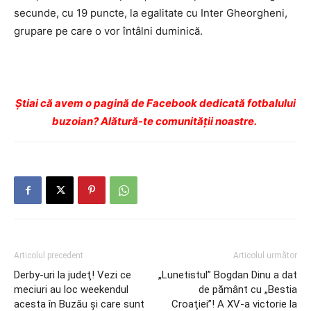
secunde, cu 19 puncte, la egalitate cu Inter Gheorgheni,
grupare pe care o vor întâlni duminică.
Ştiai că avem o pagină de Facebook dedicată fotbalului
buzoian? Alătură-te comunității noastre.
Articolul precedent
Articolul următor
Derby-uri la judeţ! Vezi ce
„Lunetistul” Bogdan Dinu a dat
meciuri au loc weekendul
de pământ cu „Bestia
acesta în Buzău şi care sunt
Croaţiei”! A XV-a victorie la