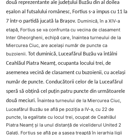
două reprezentante ale judeţului Buzău din al doilea
eşalon al futsalului românesc, Fortius s-a impus cu 11 la
Duminică, în a XIV-a
7 într-o partidă jucată la Braşov.
etapă, Fortius se va confrunta cu vecina de clasament
Inter Gheorgheni, echipă care, înaintea turneului de la
Miercurea Ciuc, are acelaşi număr de puncte ca
buzoienii.
Tot duminică, Luceafărul Buzău va întâlni
Ceahlăul Piatra Neamţ, ocupanta locului trei, de
asemenea vecină de clasament cu buzoienii, cu acelaşi
număr de puncte. Conducătorii celor de la Luceafărul
speră să obţină cel puţin patru puncte din următoarele
Înaintea turneului de la Miercurea Ciuc,
două meciuri.
Luceafărul Buzău se află pe poziţia a IV-a, cu 22 de
puncte, la egalitate cu locul trei, ocupat de Ceahlăul
Piatra Neamţ şi la unul distanţă de viceliderul United 2
Galaţi. Fortius se află pe a şasea treaptă în ierarhia ligii