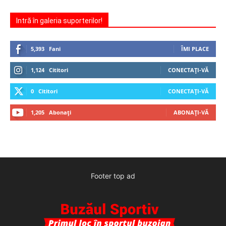
Intră în galeria suporterilor!
5,393
Fani
ÎMI PLACE
1,124
Cititori
CONECTAȚI-VĂ
0
Cititori
CONECTAȚI-VĂ
1,205
Abonați
ABONAȚI-VĂ
Footer top ad