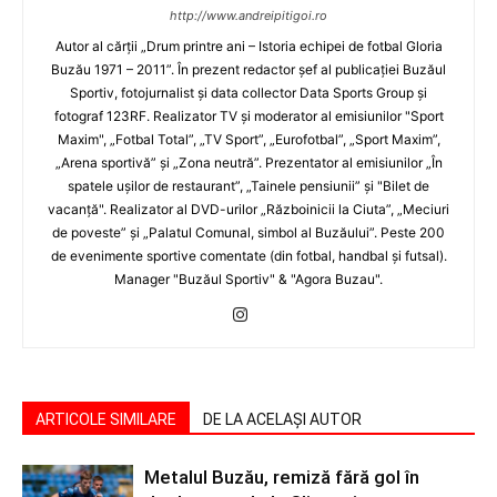
http://www.andreipitigoi.ro
Autor al cărţii „Drum printre ani – Istoria echipei de fotbal Gloria
Buzău 1971 – 2011”. În prezent redactor şef al publicaţiei Buzăul
Sportiv, fotojurnalist şi data collector Data Sports Group şi
fotograf 123RF. Realizator TV şi moderator al emisiunilor "Sport
Maxim", „Fotbal Total”, „TV Sport”, „Eurofotbal”, „Sport Maxim”,
„Arena sportivă” şi „Zona neutră”. Prezentator al emisiunilor „În
spatele uşilor de restaurant”, „Tainele pensiunii” şi "Bilet de
vacanţă". Realizator al DVD-urilor „Războinicii la Ciuta”, „Meciuri
de poveste” şi „Palatul Comunal, simbol al Buzăului”. Peste 200
de evenimente sportive comentate (din fotbal, handbal şi futsal).
Manager "Buzăul Sportiv" & "Agora Buzau".
ARTICOLE SIMILARE
DE LA ACELAȘI AUTOR
Metalul Buzău, remiză fără gol în