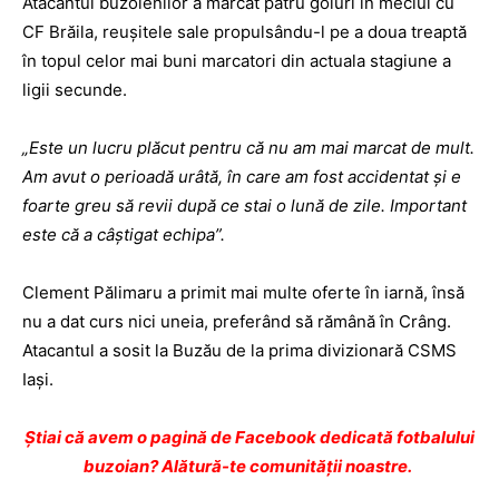
Atacantul buzoienilor a marcat patru goluri în meciul cu
CF Brăila, reuşitele sale propulsându-l pe a doua treaptă
în topul celor mai buni marcatori din actuala stagiune a
ligii secunde.
„Este un lucru plăcut pentru că nu am mai marcat de mult.
Am avut o perioadă urâtă, în care am fost accidentat şi e
foarte greu să revii după ce stai o lună de zile. Important
este că a câştigat echipa”.
Clement Pălimaru a primit mai multe oferte în iarnă, însă
nu a dat curs nici uneia, preferând să rămână în Crâng.
Atacantul a sosit la Buzău de la prima divizionară CSMS
Iaşi.
Ştiai că avem o pagină de Facebook dedicată fotbalului
buzoian? Alătură-te comunității noastre.