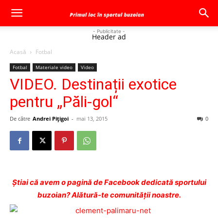
- Publicitate -
Header ad
Acasă
Fotbal
Fotbal
Materiale video
Video
VIDEO. Destinații exotice
pentru „Păli-gol“
De către
Andrei Pițigoi
-
mai 13, 2015
0
Ştiai că avem o pagină de Facebook dedicată sportului
buzoian? Alătură-te comunității noastre.