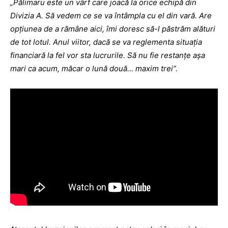
„Pălimaru este un vârf care joacă la orice echipă din
Divizia A. Să vedem ce se va întâmpla cu el din vară. Are
opţiunea de a rămâne aici, îmi doresc să-l păstrăm alături
de tot lotul. Anul viitor, dacă se va reglementa situaţia
financiară la fel vor sta lucrurile. Să nu fie restanţe aşa
mari ca acum, măcar o lună două… maxim trei”.