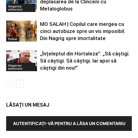
deplasarea de la Clinceni cu
Alegerea
Metaloglobus
editorului
MO SALAH | Copilul care mergea cu
cinci autobuze spre un vis imposibil.
Din Nagrig spre imortalitate
Fotbal
„Înțeleptul din Hortaleza”: „Să câștigi.
Să câștigi. Să câștigi. Iar apoi să
Alegerea
câștigi din nou!”
editorului
LĂSAȚI UN MESAJ
AUTENTIFICAȚI-VĂ PENTRU A LĂSA UN COMENTARIU