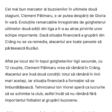
Cel mai bun marcator al buzoienilor în ultimele două
stagiuni, Clement Pălimaru, s-ar putea despărţi de Gloria
în vară. Evoluţiile remarcabile înregistrate de golgheterul
ultimelor două ediţii din liga a II-a au atras privirile unor
echipe importante. Dacă situaţia financiară a grupării din
Crâng nu se va remedia, atacantul are toate şansele să
părăsească Buzăul.
Aflat pe locul doi în topul golgheterilor ligii secunde, cu
12 reuşite, Clement Pălimaru vrea să rămână în Crâng.
Atacantul are însă două condiţii: lotul să rămână în linii
mari acelaşi, iar situaţia financiară a formaţiei să se
îmbunătăţească. Tehnicianul Ion Viorel speră ca lucrurile
să se schimbe la club, astfel încât să nu rămână fără
importantul fotbalist al grupării buzoiene.