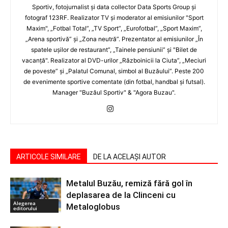
Sportiv, fotojurnalist şi data collector Data Sports Group şi
fotograf 123RF. Realizator TV şi moderator al emisiunilor "Sport
Maxim", „Fotbal Total”, „TV Sport”, „Eurofotbal”, „Sport Maxim”,
„Arena sportivă” şi „Zona neutră”. Prezentator al emisiunilor „În
spatele uşilor de restaurant”, „Tainele pensiunii” şi "Bilet de
vacanţă". Realizator al DVD-urilor „Războinicii la Ciuta”, „Meciuri
de poveste” şi „Palatul Comunal, simbol al Buzăului”. Peste 200
de evenimente sportive comentate (din fotbal, handbal şi futsal).
Manager "Buzăul Sportiv" & "Agora Buzau".
ARTICOLE SIMILARE
DE LA ACELAȘI AUTOR
Metalul Buzău, remiză fără gol în
deplasarea de la Clinceni cu
Alegerea
Metaloglobus
editorului