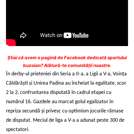
Ştiai că avem o pagină de Facebook dedicată sportului
buzoian? Alătură-te comunității noastre.
În derby-ul prieteniei din Seria a II-a, a Ligii a V-a, Voinţa
Căldărăşti şi Unirea Padina au încheiat la egalitate, scor
2 la 2, confruntarea disputată în cadrul etapei cu
numărul 16. Gazdele au marcat golul egalizator în
repriza secundă şi privesc cu optimism jocurile rămase
de disputat. Meciul de liga a V-a a adunat peste 300 de
spectatori.