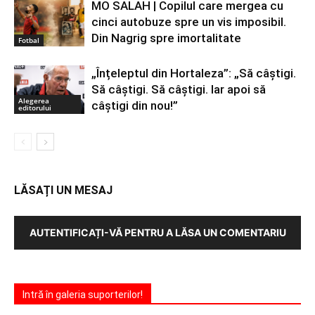
MO SALAH | Copilul care mergea cu
cinci autobuze spre un vis imposibil.
Din Nagrig spre imortalitate
Fotbal
„Înțeleptul din Hortaleza”: „Să câștigi.
Să câștigi. Să câștigi. Iar apoi să
Alegerea
câștigi din nou!”
editorului
LĂSAȚI UN MESAJ
AUTENTIFICAȚI-VĂ PENTRU A LĂSA UN COMENTARIU
Intră în galeria suporterilor!