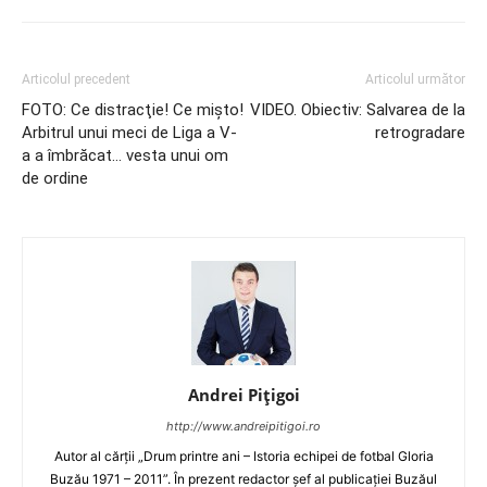
Articolul precedent
Articolul următor
FOTO: Ce distracţie! Ce mişto!
VIDEO. Obiectiv: Salvarea de la
Arbitrul unui meci de Liga a V-
retrogradare
a a îmbrăcat… vesta unui om
de ordine
Andrei Pițigoi
http://www.andreipitigoi.ro
Autor al cărţii „Drum printre ani – Istoria echipei de fotbal Gloria
Buzău 1971 – 2011”. În prezent redactor şef al publicaţiei Buzăul