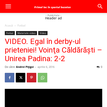
- Publicitate -
Header ad
Acasă
Fotbal
Fotbal
Materiale video
Video
VIDEO. Egal în derby-ul
prieteniei! Voinţa Căldărăşti –
Unirea Padina: 2-2
De către
Andrei Pițigoi
-
aprilie 6, 2016
0