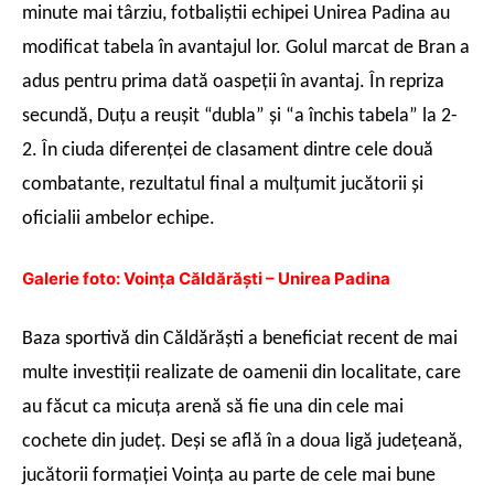
minute mai târziu, fotbaliştii echipei Unirea Padina au
modificat tabela în avantajul lor. Golul marcat de Bran a
adus pentru prima dată oaspeţii în avantaj. În repriza
secundă, Duţu a reuşit “dubla” şi “a închis tabela” la 2-
2. În ciuda diferenţei de clasament dintre cele două
combatante, rezultatul final a mulţumit jucătorii şi
oficialii ambelor echipe.
Galerie foto: Voinţa Căldărăşti – Unirea Padina
Baza sportivă din Căldărăşti a beneficiat recent de mai
multe investiţii realizate de oamenii din localitate, care
au făcut ca micuţa arenă să fie una din cele mai
cochete din judeţ. Deşi se află în a doua ligă judeţeană,
jucătorii formaţiei Voinţa au parte de cele mai bune