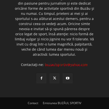
din pasiune pentru jurnalism şi este dedicat
oricărei forme de activitate sportivă din Buzău şi
nu numai. Cu timpul, prieteni ai mei şi ai
sportului s-au alăturat acestui demers, pentru a
construi ceea ce vedeţi acum. Oricine simte
nevoia e invitat să-şi spună părerea despre
orice legat de sport, însă atenţie: nicio formă de
limbaj vulgar şi nicio jignire nu vor fi tolerate. Vă
invit cu drag într-o lume magnifică, palpitantă,
veche de când lumea dar mereu nouă şi
atractivă: lumea sportului.
Contactați-ne:
buzaulsportiv@yahoo.com
Contact
Emisiunea BUZĂUL SPORTIV