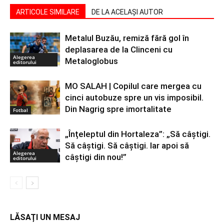
ARTICOLE SIMILARE
DE LA ACELAȘI AUTOR
Metalul Buzău, remiză fără gol în
deplasarea de la Clinceni cu
Alegerea
Metaloglobus
editorului
MO SALAH | Copilul care mergea cu
cinci autobuze spre un vis imposibil.
Din Nagrig spre imortalitate
Fotbal
„Înțeleptul din Hortaleza”: „Să câștigi.
Să câștigi. Să câștigi. Iar apoi să
Alegerea
câștigi din nou!”
editorului
LĂSAȚI UN MESAJ