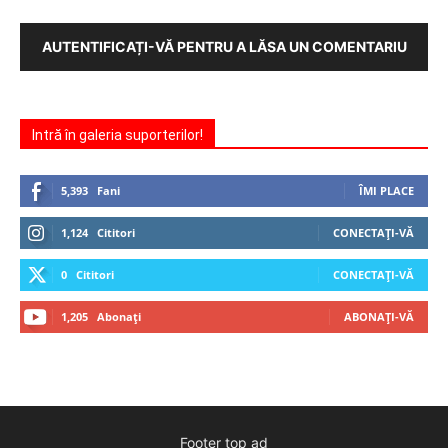
AUTENTIFICAȚI-VĂ PENTRU A LĂSA UN COMENTARIU
Intră în galeria suporterilor!
5,393
Fani
ÎMI PLACE
1,124
Cititori
CONECTAȚI-VĂ
0
Cititori
CONECTAȚI-VĂ
1,205
Abonați
ABONAȚI-VĂ
Footer top ad