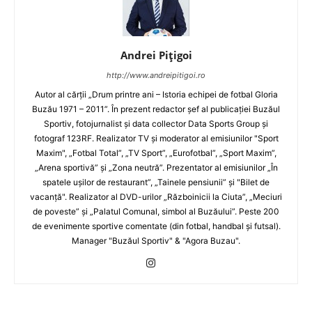
Andrei Pițigoi
http://www.andreipitigoi.ro
Autor al cărţii „Drum printre ani – Istoria echipei de fotbal Gloria
Buzău 1971 – 2011”. În prezent redactor şef al publicaţiei Buzăul
Sportiv, fotojurnalist şi data collector Data Sports Group şi
fotograf 123RF. Realizator TV şi moderator al emisiunilor "Sport
Maxim", „Fotbal Total”, „TV Sport”, „Eurofotbal”, „Sport Maxim”,
„Arena sportivă” şi „Zona neutră”. Prezentator al emisiunilor „În
spatele uşilor de restaurant”, „Tainele pensiunii” şi "Bilet de
vacanţă". Realizator al DVD-urilor „Războinicii la Ciuta”, „Meciuri
de poveste” şi „Palatul Comunal, simbol al Buzăului”. Peste 200
de evenimente sportive comentate (din fotbal, handbal şi futsal).
Manager "Buzăul Sportiv" & "Agora Buzau".