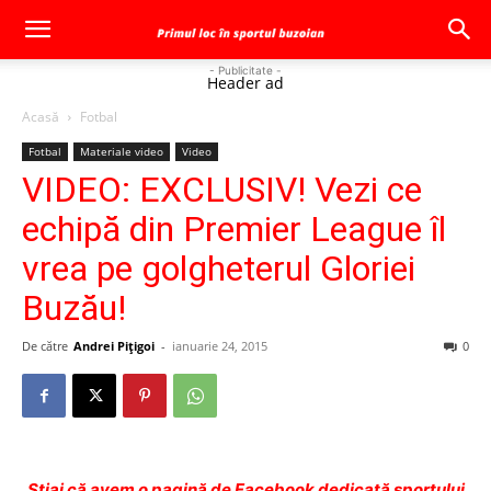
- Publicitate -
Header ad
Acasă
Fotbal
Fotbal
Materiale video
Video
VIDEO: EXCLUSIV! Vezi ce
echipă din Premier League îl
vrea pe golgheterul Gloriei
Buzău!
De către
Andrei Pițigoi
-
ianuarie 24, 2015
0
Ştiai că avem o pagină de Facebook dedicată sportului