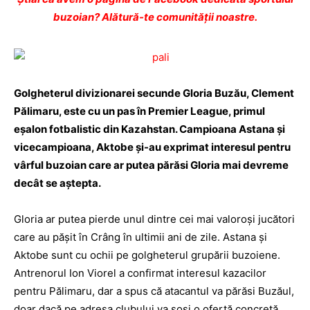
buzoian? Alătură-te comunității noastre.
Golgheterul divizionarei secunde Gloria Buzău, Clement
Pălimaru, este cu un pas în Premier League, primul
eşalon fotbalistic din Kazahstan. Campioana Astana şi
vicecampioana, Aktobe şi-au exprimat interesul pentru
vârful buzoian care ar putea părăsi Gloria mai devreme
decât se aștepta.
Gloria ar putea pierde unul dintre cei mai valoroşi jucători
care au păşit în Crâng în ultimii ani de zile. Astana şi
Aktobe sunt cu ochii pe golgheterul grupării buzoiene.
Antrenorul Ion Viorel a confirmat interesul kazacilor
pentru Pălimaru, dar a spus că atacantul va părăsi Buzăul,
doar dacă pe adresa clubului va sosi o ofertă concretă,