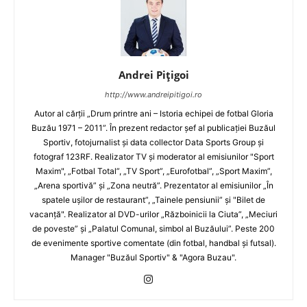
Andrei Pițigoi
http://www.andreipitigoi.ro
Autor al cărţii „Drum printre ani – Istoria echipei de fotbal Gloria
Buzău 1971 – 2011”. În prezent redactor şef al publicaţiei Buzăul
Sportiv, fotojurnalist şi data collector Data Sports Group şi
fotograf 123RF. Realizator TV şi moderator al emisiunilor "Sport
Maxim", „Fotbal Total”, „TV Sport”, „Eurofotbal”, „Sport Maxim”,
„Arena sportivă” şi „Zona neutră”. Prezentator al emisiunilor „În
spatele uşilor de restaurant”, „Tainele pensiunii” şi "Bilet de
vacanţă". Realizator al DVD-urilor „Războinicii la Ciuta”, „Meciuri
de poveste” şi „Palatul Comunal, simbol al Buzăului”. Peste 200
de evenimente sportive comentate (din fotbal, handbal şi futsal).
Manager "Buzăul Sportiv" & "Agora Buzau".