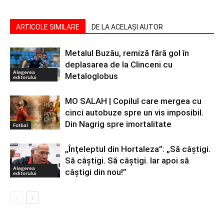
ARTICOLE SIMILARE
DE LA ACELAȘI AUTOR
Metalul Buzău, remiză fără gol în
deplasarea de la Clinceni cu
Alegerea
Metaloglobus
editorului
MO SALAH | Copilul care mergea cu
cinci autobuze spre un vis imposibil.
Din Nagrig spre imortalitate
Fotbal
„Înțeleptul din Hortaleza”: „Să câștigi.
Să câștigi. Să câștigi. Iar apoi să
Alegerea
câștigi din nou!”
editorului