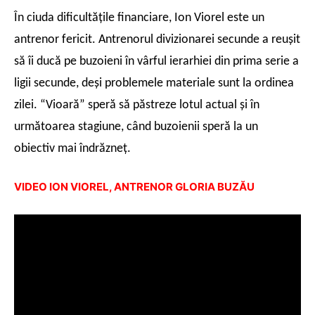
În ciuda dificultăţile financiare, Ion Viorel este un
antrenor fericit. Antrenorul divizionarei secunde a reuşit
să îi ducă pe buzoieni în vârful ierarhiei din prima serie a
ligii secunde, deşi problemele materiale sunt la ordinea
zilei. “Vioară” speră să păstreze lotul actual şi în
următoarea stagiune, când buzoienii speră la un
obiectiv mai îndrăzneţ.
VIDEO ION VIOREL, ANTRENOR GLORIA BUZĂU