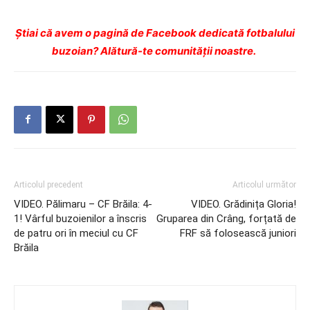
Ştiai că avem o pagină de Facebook dedicată fotbalului
buzoian? Alătură-te comunității noastre.
Articolul precedent
Articolul următor
VIDEO. Pălimaru – CF Brăila: 4-
VIDEO. Grădinița Gloria!
1! Vârful buzoienilor a înscris
Gruparea din Crâng, forțată de
de patru ori în meciul cu CF
FRF să folosească juniori
Brăila