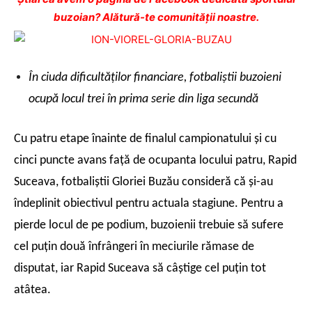
buzoian? Alătură-te comunității noastre.
În ciuda dificultăţilor financiare, fotbaliştii buzoieni
ocupă locul trei în prima serie din liga secundă
Cu patru etape înainte de finalul campionatului şi cu
cinci puncte avans faţă de ocupanta locului patru, Rapid
Suceava, fotbaliştii Gloriei Buzău consideră că şi-au
îndeplinit obiectivul pentru actuala stagiune. Pentru a
pierde locul de pe podium, buzoienii trebuie să sufere
cel puţin două înfrângeri în meciurile rămase de
disputat, iar Rapid Suceava să câştige cel puţin tot
atâtea.