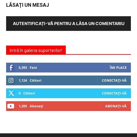
LĂSAȚI UN MESAJ
AUTENTIFICAȚI-VĂ PENTRU A LĂSA UN COMENTARIU
Intră în galeria suporterilor!
5,393
Fani
ÎMI PLACE
1,124
Cititori
CONECTAȚI-VĂ
0
Cititori
CONECTAȚI-VĂ
1,205
Abonați
ABONAȚI-VĂ