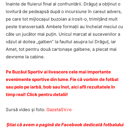
înainte de fluierul final al confruntării. Drăguţ a obţinut o
lovitură de pedeapsă după o incursiune în careul advers,
pe care tot mijlocaşul buzoian a irosit-o, trimiţând mult
peste transversală. Ambele formaţii au încheiat meciul cu
câte un jucător mai puţin. Unicul marcat al sucevenilor a
văzut al doilea „galben” la faultul asupra lui Drăguţ, iar
Amet, tot pentru două cartonaşe galbene, a plecat mai
devreme la cabine.
Pe Buzăul Sportiv ai livescore cele mai importante
evenimente sportive din lume. Fie că vorbim de fotbal
sau polo pe iarbă, bob sau înot, aici afli rezultatele în
timp real! Click pentru detalii!
Sursă video şi foto:
GazetaSV.ro
Ştiai că avem o pagină de Facebook dedicată fotbalului