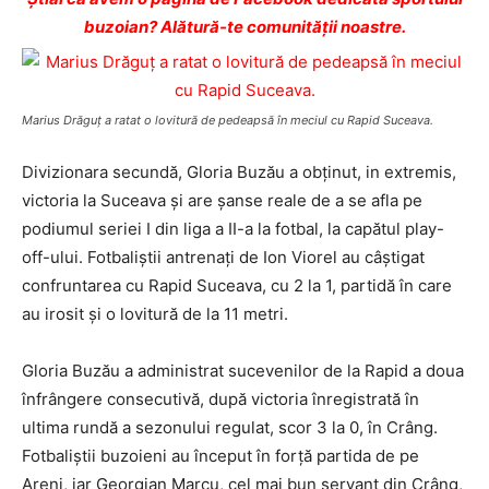
buzoian? Alătură-te comunității noastre.
Marius Drăguţ a ratat o lovitură de pedeapsă în meciul cu Rapid Suceava.
Divizionara secundă, Gloria Buzău a obţinut, in extremis,
victoria la Suceava şi are şanse reale de a se afla pe
podiumul seriei I din liga a II-a la fotbal, la capătul play-
off-ului. Fotbaliştii antrenaţi de Ion Viorel au câştigat
confruntarea cu Rapid Suceava, cu 2 la 1, partidă în care
au irosit şi o lovitură de la 11 metri.
Gloria Buzău a administrat sucevenilor de la Rapid a doua
înfrângere consecutivă, după victoria înregistrată în
ultima rundă a sezonului regulat, scor 3 la 0, în Crâng.
Fotbaliştii buzoieni au început în forţă partida de pe
Areni, iar Georgian Marcu, cel mai bun servant din Crâng,