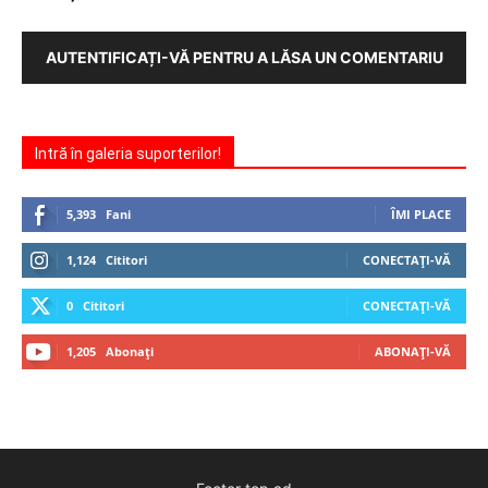
AUTENTIFICAȚI-VĂ PENTRU A LĂSA UN COMENTARIU
Intră în galeria suporterilor!
5,393
Fani
ÎMI PLACE
1,124
Cititori
CONECTAȚI-VĂ
0
Cititori
CONECTAȚI-VĂ
1,205
Abonați
ABONAȚI-VĂ