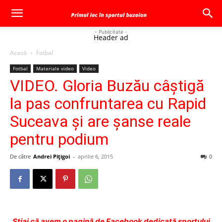
- Publicitate -
Header ad
Acasă
Fotbal
Fotbal
Materiale video
Video
VIDEO. Gloria Buzău câştigă
la pas confruntarea cu Rapid
Suceava şi are şanse reale
pentru podium
De către
Andrei Pițigoi
-
aprilie 6, 2015
0
Ştiai că avem o pagină de Facebook dedicată sportului