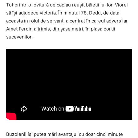
Tot printr-o lovitură de cap au reuşit băieţii lui Ion Viorel
să îşi adjudece victoria. În minutul 78, Dedu, de data
aceasta în rolul de servant, a centrat în careul advers iar
Amet Ferdin a trimis, din şase metri, în plasa porţii
sucevenilor.
Buzoienii îşi putea mări avantajul cu doar cinci minute