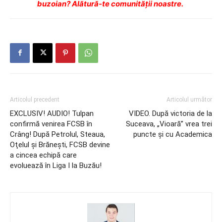
buzoian? Alătură-te comunității noastre.
Articolul precedent
Articolul următor
EXCLUSIV! AUDIO! Tulpan
VIDEO. După victoria de la
confirmă venirea FCSB în
Suceava, „Vioară” vrea trei
Crâng! După Petrolul, Steaua,
puncte şi cu Academica
Oţelul şi Brăneşti, FCSB devine
a cincea echipă care
evoluează în Liga I la Buzău!