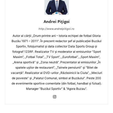
Andrei Pițigoi
http://www.andreipitigoi.ro
Autor al cărţii „Drum printre ani – Istoria echipei de fotbal Gloria
Buzău 1971 – 2011”. În prezent redactor şef al publicaţiei Buzăul
Sportiv, fotojurnalist şi data collector Data Sports Group şi
fotograf 123RF. Realizator TV şi moderator al emisiunilor "Sport
Maxim", „Fotbal Total”, „TV Sport”, „Eurofotbal”, „Sport Maxim”,
„Arena sportivă” şi „Zona neutră”. Prezentator al emisiunilor „În
spatele uşilor de restaurant”, „Tainele pensiunii” şi "Bilet de
vacanţă". Realizator al DVD-urilor „Războinicii la Ciuta”, „Meciuri
de poveste” şi „Palatul Comunal, simbol al Buzăului”. Peste 200
de evenimente sportive comentate (din fotbal, handbal şi futsal).
Manager "Buzăul Sportiv" & "Agora Buzau".