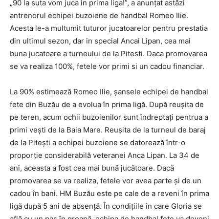
„90 la suta vom juca in prima liga!”, a anunțat astăzi
antrenorul echipei buzoiene de handbal Romeo Ilie.
Acesta le-a multumit tuturor jucatoarelor pentru prestatia
din ultimul sezon, dar in special Ancai Lipan, cea mai
buna jucatoare a turneului de la Pitesti. Daca promovarea
se va realiza 100%, fetele vor primi si un cadou financiar.
La 90% estimează Romeo Ilie, șansele echipei de handbal
fete din Buzău de a evolua în prima ligă. După reușita de
pe teren, acum ochii buzoienilor sunt îndreptați pentrua a
primi vești de la Baia Mare. Reușita de la turneul de baraj
de la Pitești a echipei buzoiene se datorează într-o
proporție considerabilă veteranei Anca Lipan. La 34 de
ani, aceasta a fost cea mai bună jucătoare. Dacă
promovarea se va realiza, fetele vor avea parte și de un
cadou în bani. HM Buzău este pe cale de a reveni în prima
ligă după 5 ani de absență. În condițiile în care Gloria se
află cu un pas în groapă, echipa de handbal fete va deveni