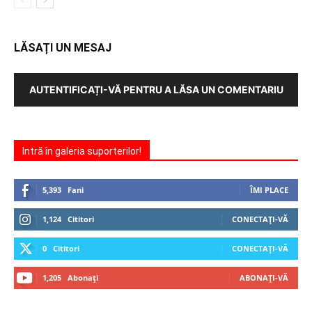
LĂSAȚI UN MESAJ
AUTENTIFICAȚI-VĂ PENTRU A LĂSA UN COMENTARIU
Intră în galeria suporterilor!
5,393
Fani
ÎMI PLACE
1,124
Cititori
CONECTAȚI-VĂ
0
Cititori
CONECTAȚI-VĂ
1,205
Abonați
ABONAȚI-VĂ