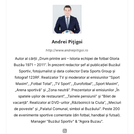
Andrei Pițigoi
http://www.andreipitigoi.ro
Autor al cărţii „Drum printre ani – Istoria echipei de fotbal Gloria
Buzău 1971 – 2011”. În prezent redactor şef al publicaţiei Buzăul
Sportiv, fotojurnalist şi data collector Data Sports Group şi
fotograf 123RF. Realizator TV şi moderator al emisiunilor "Sport
Maxim", „Fotbal Total”, „TV Sport”, „Eurofotbal”, „Sport Maxim”,
„Arena sportivă” şi „Zona neutră”. Prezentator al emisiunilor „În
spatele uşilor de restaurant”, „Tainele pensiunii” şi "Bilet de
vacanţă". Realizator al DVD-urilor „Războinicii la Ciuta”, „Meciuri
de poveste” şi „Palatul Comunal, simbol al Buzăului”. Peste 200
de evenimente sportive comentate (din fotbal, handbal şi futsal).
Manager "Buzăul Sportiv" & "Agora Buzau".