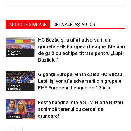
ARTICOLE SIMILARE
DE LA ACELAȘI AUTOR
HC Buzău și-a aflat adversarii din
grupele EHF European League. Meciuri
Alegerea
de gală cu echipe titrate pentru „Lupii
editorului
Buzăului”
Giganții Europei vin în calea HC Buzău!
Lupii își vor afla adversarii din grupele
Alegerea
EHF European League pe 17 iulie
editorului
Fostă handbalistă a SCM Gloria Buzău
schimbă terenul cu cercul de
aruncare!
Atletism