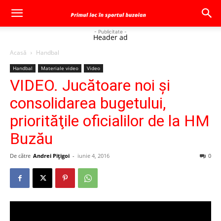
- Publicitate -
Header ad
Acasă
Handbal
Handbal
Materiale video
Video
VIDEO. Jucătoare noi şi
consolidarea bugetului,
priorităţile oficialilor de la HM
Buzău
De către
Andrei Pițigoi
-
iunie 4, 2016
0