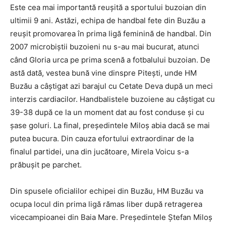
Este cea mai importantă reușită a sportului buzoian din
ultimii 9 ani. Astăzi, echipa de handbal fete din Buzău a
reușit promovarea în prima ligă feminină de handbal. Din
2007 microbiștii buzoieni nu s-au mai bucurat, atunci
când Gloria urca pe prima scenă a fotbalului buzoian. De
astă dată, vestea bună vine dinspre Pitești, unde HM
Buzău a câștigat azi barajul cu Cetate Deva după un meci
interzis cardiacilor. Handbalistele buzoiene au câștigat cu
39-38 după ce la un moment dat au fost conduse și cu
șase goluri. La final, președintele Miloș abia dacă se mai
putea bucura. Din cauza efortului extraordinar de la
finalul partidei, una din jucătoare, Mirela Voicu s-a
prăbușit pe parchet.
Din spusele oficialilor echipei din Buzău, HM Buzău va
ocupa locul din prima ligă rămas liber după retragerea
vicecampioanei din Baia Mare. Președintele Ștefan Miloș