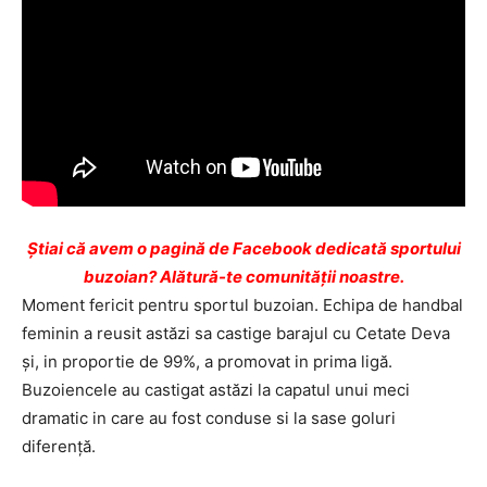
Ştiai că avem o pagină de Facebook dedicată sportului
buzoian? Alătură-te comunității noastre.
Moment fericit pentru sportul buzoian. Echipa de handbal
feminin a reusit astăzi sa castige barajul cu Cetate Deva
și, in proportie de 99%, a promovat in prima ligă.
Buzoiencele au castigat astăzi la capatul unui meci
dramatic in care au fost conduse si la sase goluri
diferență.