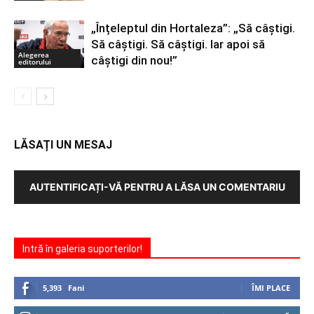
„Înțeleptul din Hortaleza”: „Să câștigi.
Să câștigi. Să câștigi. Iar apoi să
Alegerea
câștigi din nou!”
editorului
LĂSAȚI UN MESAJ
AUTENTIFICAȚI-VĂ PENTRU A LĂSA UN COMENTARIU
Intră în galeria suporterilor!
5,393
Fani
ÎMI PLACE