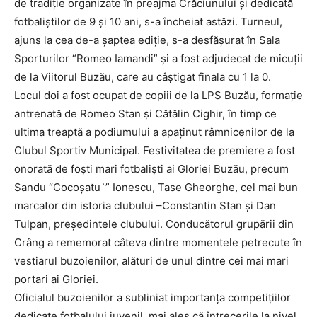
de tradiţie organizate în preajma Crăciunului şi dedicată
fotbaliştilor de 9 şi 10 ani, s-a încheiat astăzi. Turneul,
ajuns la cea de-a şaptea ediţie, s-a desfăşurat în Sala
Sporturilor “Romeo Iamandi” şi a fost adjudecat de micuţii
de la Viitorul Buzău, care au câştigat finala cu 1 la 0.
Locul doi a fost ocupat de copiii de la LPS Buzău, formaţie
antrenată de Romeo Stan şi Cătălin Cighir, în timp ce
ultima treaptă a podiumului a apaţinut râmnicenilor de la
Clubul Sportiv Municipal. Festivitatea de premiere a fost
onorată de foşti mari fotbalişti ai Gloriei Buzău, precum
Sandu “Cocoşatu`” Ionescu, Tase Gheorghe, cel mai bun
marcator din istoria clubului –Constantin Stan şi Dan
Tulpan, preşedintele clubului. Conducătorul grupării din
Crâng a rememorat câteva dintre momentele petrecute în
vestiarul buzoienilor, alături de unul dintre cei mai mari
portari ai Gloriei.
Oficialul buzoienilor a subliniat importanţa competiţiilor
dedicate fotbalului juvenil, mai ales că întrecerile la nivel