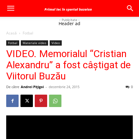
- Publicitate -
Header ad
Acasă
Fotbal
Fotbal
Materiale video
Video
VIDEO. Memorialul “Cristian
Alexandru” a fost câştigat de
Viitorul Buzău
De către
Andrei Pițigoi
-
decembrie 24, 2015
0