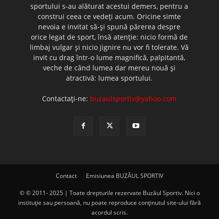
sportului s-au alăturat acestui demers, pentru a
construi ceea ce vedeţi acum. Oricine simte
nevoia e invitat să-şi spună părerea despre
orice legat de sport, însă atenţie: nicio formă de
limbaj vulgar şi nicio jignire nu vor fi tolerate. Vă
invit cu drag într-o lume magnifică, palpitantă,
veche de când lumea dar mereu nouă şi
atractivă: lumea sportului.
Contactați-ne:
buzaulsportiv@yahoo.com
Contact
Emisiunea BUZĂUL SPORTIV
© © 2011- 2025 | Toate drepturile rezervate Buzăul Sportiv. Nici o
instituţie sau persoană, nu poate reproduce conţinutul site-ului fără
acordul scris.