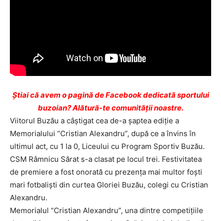
Ştiai că avem o pagină de Facebook dedicată sportului
buzoian? Alătură-te comunității noastre.
Viitorul Buzău a câştigat cea de-a şaptea ediţie a
Memorialului “Cristian Alexandru”, după ce a învins în
ultimul act, cu 1 la 0, Liceului cu Program Sportiv Buzău.
CSM Râmnicu Sărat s-a clasat pe locul trei. Festivitatea
de premiere a fost onorată cu prezenţa mai multor foşti
mari fotbalişti din curtea Gloriei Buzău, colegi cu Cristian
Alexandru.
Memorialul “Cristian Alexandru”, una dintre competiţiile