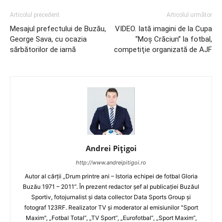
Articolul precedent
Articolul următor
Mesajul prefectului de Buzău,
VIDEO. Iată imagini de la Cupa
George Sava, cu ocazia
“Moş Crăciun” la fotbal,
sărbătorilor de iarnă
competiţie organizată de AJF
Andrei Pițigoi
http://www.andreipitigoi.ro
Autor al cărţii „Drum printre ani – Istoria echipei de fotbal Gloria
Buzău 1971 – 2011”. În prezent redactor şef al publicaţiei Buzăul
Sportiv, fotojurnalist şi data collector Data Sports Group şi
fotograf 123RF. Realizator TV şi moderator al emisiunilor "Sport
Maxim", „Fotbal Total”, „TV Sport”, „Eurofotbal”, „Sport Maxim”,