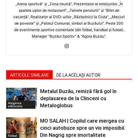
„Arena sportivă” şi „Zona neutră”. Prezentator al emisiunilor „În
spatele uşilor de restaurant”, „Tainele pensiunii” şi "Bilet de
vacanţă". Realizator al DVD-urilor „Războinicii la Ciuta”, „Meciuri
de poveste” şi „Palatul Comunal, simbol al Buzăului”. Peste 200
de evenimente sportive comentate (din fotbal, handbal şi futsal).
Manager "Buzăul Sportiv" & "Agora Buzau".
ARTICOLE SIMILARE
DE LA ACELAȘI AUTOR
Metalul Buzău, remiză fără gol în
deplasarea de la Clinceni cu
Alegerea
Metaloglobus
editorului
MO SALAH | Copilul care mergea cu
cinci autobuze spre un vis imposibil.
Din Nagrig spre imortalitate
Fotbal