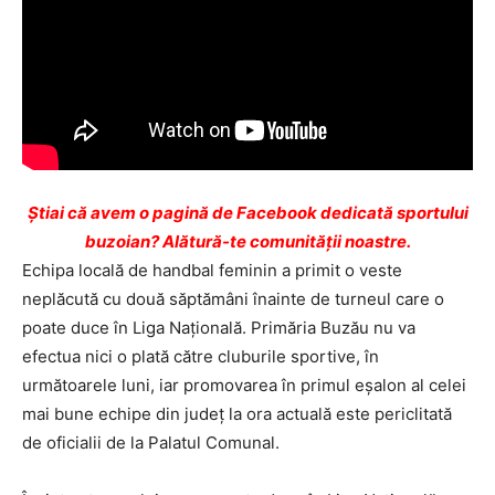
Ştiai că avem o pagină de Facebook dedicată sportului
buzoian? Alătură-te comunității noastre.
Echipa locală de handbal feminin a primit o veste
neplăcută cu două săptămâni înainte de turneul care o
poate duce în Liga Naţională. Primăria Buzău nu va
efectua nici o plată către cluburile sportive, în
următoarele luni, iar promovarea în primul eşalon al celei
mai bune echipe din judeţ la ora actuală este periclitată
de oficialii de la Palatul Comunal.