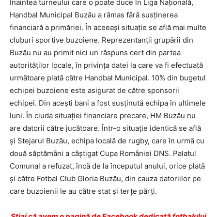
Înaintea turneului care o poate duce în Liga Naţională,
Handbal Municipal Buzău a rămas fără susţinerea
financiară a primăriei. În aceeaşi situaţie se află mai multe
cluburi sportive buzoiene. Reprezentanţii grupării din
Buzău nu au primit nici un răspuns cert din partea
autorităţilor locale, în privinţa datei la care va fi efectuată
următoare plată către Handbal Municipal. 10% din bugetul
echipei buzoiene este asigurat de către sponsorii
echipei. Din aceşti bani a fost susţinută echipa în ultimele
luni. În ciuda situaţiei financiare precare, HM Buzău nu
are datorii către jucătoare. Într-o situaţie identică se află
şi Stejarul Buzău, echipa locală de rugby, care în urmă cu
două săptămâni a câştigat Cupa României DNS. Palatul
Comunal a refuzat, încă de la începutul anului, orice plată
şi către Fotbal Club Gloria Buzău, din cauza datoriilor pe
care buzoienii le au către stat şi terţe părţi.
Ştiai că avem o pagină de Facebook dedicată fotbalului