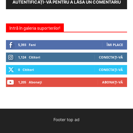
AUTENTIFICAȚI-VĂ PENTRU A LĂSA UN COMENTARIU
Intră în galeria suporterilor!
5,393
Fani
ÎMI PLACE
1,124
Cititori
CONECTAȚI-VĂ
0
Cititori
CONECTAȚI-VĂ
1,205
Abonați
ABONAȚI-VĂ
Footer top ad