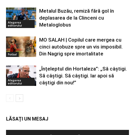
Metalul Buzău, remiză fără gol în
deplasarea de la Clinceni cu
Alegerea
Metaloglobus
editorului
MO SALAH | Copilul care mergea cu
cinci autobuze spre un vis imposibil.
Din Nagrig spre imortalitate
Fotbal
„Înțeleptul din Hortaleza”: „Să câștigi.
Să câștigi. Să câștigi. Iar apoi să
Alegerea
câștigi din nou!”
editorului
LĂSAȚI UN MESAJ