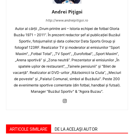
Andrei Pițigoi
http://www.andreipitigoi.ro
Autor al cărţii „Drum printre ani – Istoria echipei de fotbal Gloria
Buzău 1971 – 2011”. În prezent redactor şef al publicaţiei Buzăul
Sportiv, fotojurnalist şi data collector Data Sports Group şi
fotograf 123RF. Realizator TV şi moderator al emisiunilor "Sport
Maxim", „Fotbal Total”, „TV Sport”, „Eurofotbal”, „Sport Maxim”,
„Arena sportivă” şi „Zona neutră”. Prezentator al emisiunilor „În
spatele uşilor de restaurant”, „Tainele pensiunii” şi "Bilet de
vacanţă". Realizator al DVD-urilor „Războinicii la Ciuta”, „Meciuri
de poveste” şi „Palatul Comunal, simbol al Buzăului”. Peste 200
de evenimente sportive comentate (din fotbal, handbal şi futsal).
Manager "Buzăul Sportiv" & "Agora Buzau".
ARTICOLE SIMILARE
DE LA ACELAȘI AUTOR