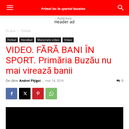
- Publicitate -
Header ad
Acasă
Fotbal
Fotbal
Handbal
Materiale video
Video
VIDEO. FĂRĂ BANI ÎN
SPORT. Primăria Buzău nu
mai virează banii
De către
Andrei Pițigoi
-
mai 14, 2016
0