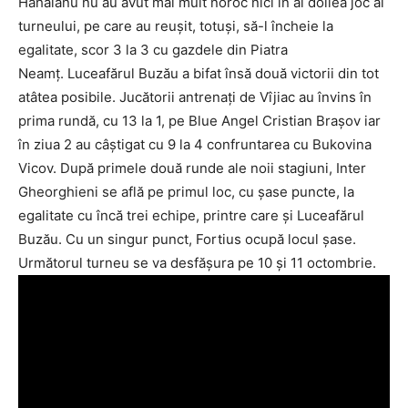
Hăhăianu nu au avut mai mult noroc nici în al doilea joc al
turneului, pe care au reuşit, totuşi, să-l încheie la
egalitate, scor 3 la 3 cu gazdele din Piatra
Neamţ. Luceafărul Buzău a bifat însă două victorii din tot
atâtea posibile. Jucătorii antrenaţi de Vîjiac au învins în
prima rundă, cu 13 la 1, pe Blue Angel Cristian Braşov iar
în ziua 2 au câştigat cu 9 la 4 confruntarea cu Bukovina
Vicov. După primele două runde ale noii stagiuni, Inter
Gheorghieni se află pe primul loc, cu şase puncte, la
egalitate cu încă trei echipe, printre care şi Luceafărul
Buzău. Cu un singur punct, Fortius ocupă locul şase.
Următorul turneu se va desfăşura pe 10 şi 11 octombrie.