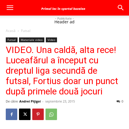
- Publicitate -
Header ad
Acasă
Futsal
Futsal
Materiale video
Video
VIDEO. Una caldă, alta rece!
Luceafărul a început cu
dreptul liga secundă de
futsal, Fortius doar un punct
după primele două jocuri
De către
Andrei Pițigoi
-
septembrie 23, 2015
0