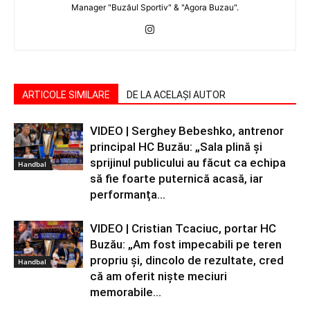
Manager "Buzăul Sportiv" & "Agora Buzau".
ARTICOLE SIMILARE
DE LA ACELAȘI AUTOR
VIDEO | Serghey Bebeshko, antrenor
principal HC Buzău: „Sala plină și
sprijinul publicului au făcut ca echipa
Handbal
să fie foarte puternică acasă, iar
performanța...
VIDEO | Cristian Tcaciuc, portar HC
Buzău: „Am fost impecabili pe teren
propriu și, dincolo de rezultate, cred
Handbal
că am oferit niște meciuri
memorabile...