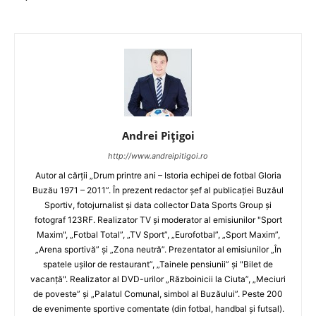
Andrei Pițigoi
http://www.andreipitigoi.ro
Autor al cărţii „Drum printre ani – Istoria echipei de fotbal Gloria
Buzău 1971 – 2011”. În prezent redactor şef al publicaţiei Buzăul
Sportiv, fotojurnalist şi data collector Data Sports Group şi
fotograf 123RF. Realizator TV şi moderator al emisiunilor "Sport
Maxim", „Fotbal Total”, „TV Sport”, „Eurofotbal”, „Sport Maxim”,
„Arena sportivă” şi „Zona neutră”. Prezentator al emisiunilor „În
spatele uşilor de restaurant”, „Tainele pensiunii” şi "Bilet de
vacanţă". Realizator al DVD-urilor „Războinicii la Ciuta”, „Meciuri
de poveste” şi „Palatul Comunal, simbol al Buzăului”. Peste 200
de evenimente sportive comentate (din fotbal, handbal şi futsal).