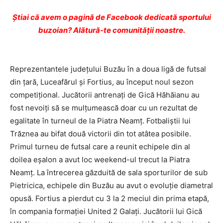
Ştiai că avem o pagină de Facebook dedicată sportului
buzoian? Alătură-te comunității noastre.
Reprezentantele judeţului Buzău în a doua ligă de futsal
din ţară, Luceafărul şi Fortius, au început noul sezon
competiţional. Jucătorii antrenaţi de Gică Hăhăianu au
fost nevoiţi să se mulţumească doar cu un rezultat de
egalitate în turneul de la Piatra Neamţ. Fotbaliştii lui
Trăznea au bifat două victorii din tot atâtea posibile.
Primul turneu de futsal care a reunit echipele din al
doilea eşalon a avut loc weekend-ul trecut la Piatra
Neamţ. La întrecerea găzduită de sala sporturilor de sub
Pietricica, echipele din Buzău au avut o evoluţie diametral
opusă. Fortius a pierdut cu 3 la 2 meciul din prima etapă,
în compania formaţiei United 2 Galaţi. Jucătorii lui Gică