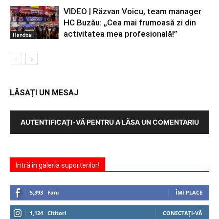
VIDEO | Răzvan Voicu, team manager
HC Buzău: „Cea mai frumoasă zi din
activitatea mea profesională!”
Handbal
LĂSAȚI UN MESAJ
AUTENTIFICAȚI-VĂ PENTRU A LĂSA UN COMENTARIU
Intră în galeria suporterilor!
5,393
Fani
ÎMI PLACE
1,124
Cititori
CONECTAȚI-VĂ