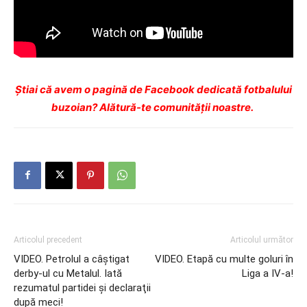
Ştiai că avem o pagină de Facebook dedicată fotbalului
buzoian? Alătură-te comunității noastre.
Articolul precedent
Articolul următor
VIDEO. Petrolul a câştigat
VIDEO. Etapă cu multe goluri în
derby-ul cu Metalul. Iată
Liga a IV-a!
rezumatul partidei şi declaraţii
după meci!