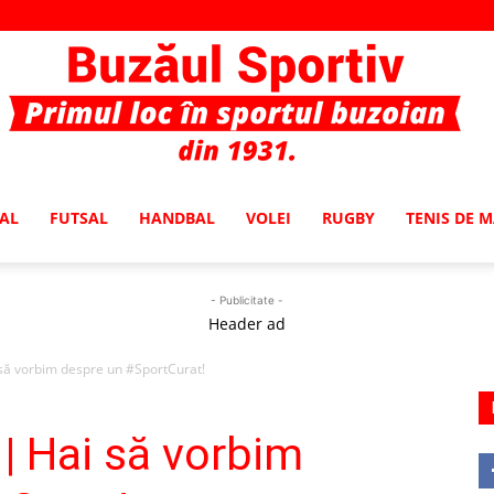
AL
FUTSAL
HANDBAL
VOLEI
RUGBY
TENIS DE 
Buzaul
- Publicitate -
Header ad
ă vorbim despre un #SportCurat!
Sportiv
 Hai să vorbim