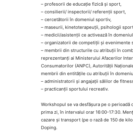
– profesorii de educație fizică și sport,
– consilierii/ inspectorii/ referenții sport,
– cercetătorii în domeniul sportiv,
– maseurii, kinetoterapeuții, psihologii sport
– medicii/asistenții ce activează în domeniul
– organizatorii de competiții și evenimente 
– membrii din structurile cu atribuții în com
reprezentanți ai Ministerului Afacerilor Inte
Consumatorilor (ANPC), Autorității Național
membrii din entitățile cu atribuții în domeniu
– administratorii și angajații sălilor de fitnes
– practicanții sportului recreativ.
Workshopul se va desfășura pe o perioadă de 
prima zi, în intervalul orar 16:00-17:30. Men
cazare și transport (pe o rază de 150 de kil
Doping.