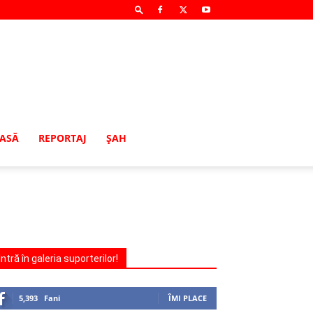
MASĂ
REPORTAJ
ŞAH
Intră în galeria suporterilor!
5,393
Fani
ÎMI PLACE