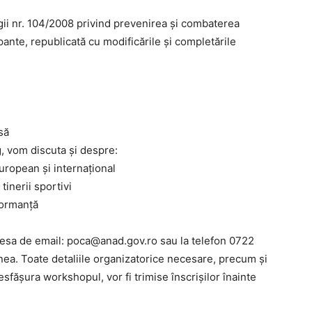
gii nr. 104/2008 privind prevenirea şi combaterea
opante, republicată cu modificările și completările
să
, vom discuta și despre:
uropean și internațional
inerii sportivi
formanță
resa de email: poca@anad.gov.ro sau la telefon 0722
ea. Toate detaliile organizatorice necesare, precum și
sfășura workshopul, vor fi trimise înscrișilor înainte