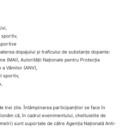
ivi,
 sportiv,
sportive
baterea dopajului și traficului de substanțe dopante:
rne (MAI), Autorității Naționale pentru Protecția
e a Vămilor (ANV),
l sportiv,
s,
trei zile. Întâmpinarea participanților se face în
ționăm că, în cadrul evenimentului, cheltuielile de
ometri) sunt suportate de către Agenția Națională Anti-