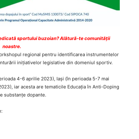
dicată sportului buzoian? Alătură-te comunității
noastre.
workshopul regional pentru identificarea instrumentelor
urării inițiativelor legislative din domeniul sportiv.
erioada 4-6 aprilie 2023), Iași (în perioada 5-7 mai
023), iar acesta are tematicile Educația în Anti-Doping
 de substanțe dopante.
e: