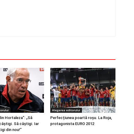
orului
Alegerea editorului
din Hortaleza”: „Să
Perfecțiunea poartă roșu. La Roja,
câștigi. Să câștigi. Iar
protagonista EURO 2012
igi din nou!”