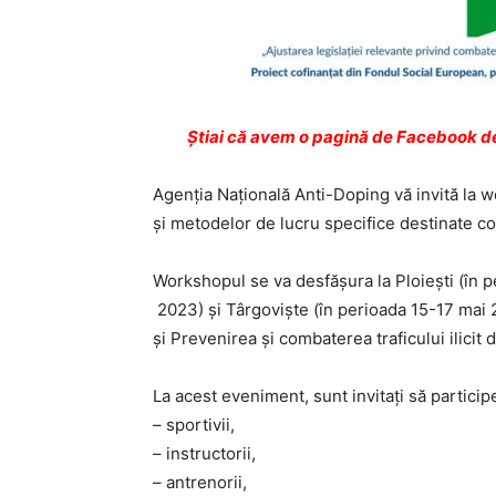
Ştiai că avem o pagină de Facebook de
Agenția Națională Anti-Doping vă invită la 
și metodelor de lucru specifice destinate cont
Workshopul se va desfășura la Ploiești (în p
2023) și Târgoviște (în perioada 15-17 mai 2
și Prevenirea și combaterea traficului ilicit
La acest eveniment, sunt invitați să particip
– sportivii,
– instructorii,
– antrenorii,