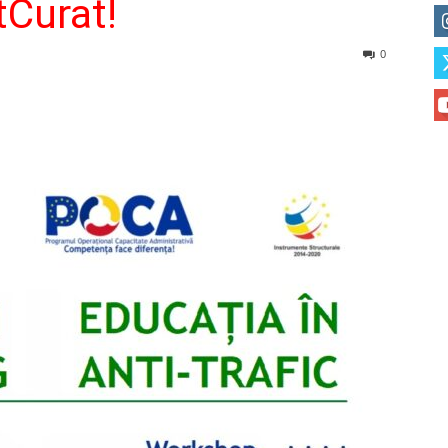
tCurat!
0