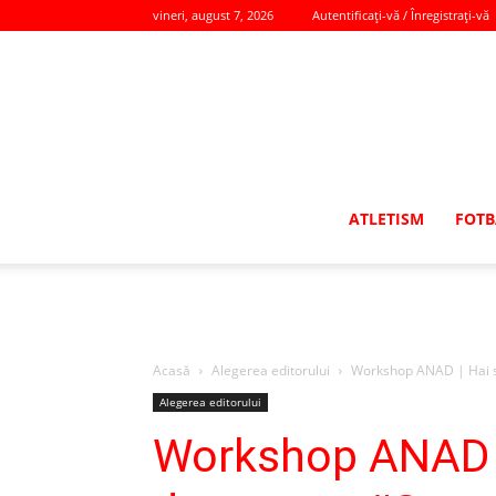
vineri, august 7, 2026
Autentificați-vă / Înregistrați-vă
ATLETISM
FOTB
Acasă
Alegerea editorului
Workshop ANAD | Hai s
Alegerea editorului
Workshop ANAD |