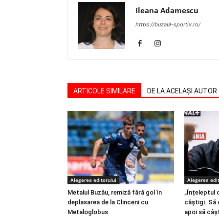
Ileana Adamescu
https://buzaul-sportiv.ro/
ARTICOLE SIMILARE
DE LA ACELAȘI AUTOR
Alegerea editorului
Alegerea edit
Metalul Buzău, remiză fără gol în
„Înțeleptul 
deplasarea de la Clinceni cu
câștigi. Să 
Metaloglobus
apoi să câșt