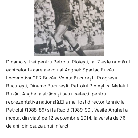
Dinamo şi trei pentru Petrolul Ploieşti, iar 7 este numărul
echipelor la care a evoluat Anghel: Spartac Buzău,
Locomotiva CFR Buzău, Voinţa Bucureşti, Progresul
Bucureşti, Dinamo Bucureşti, Petrolul Ploieşti şi Metalul
Buzău. Anghel a strâns şi patru selecţii pentru
reprezentativa naţională.El a mai fost director tehnic la
Petrolul (1988-89) şi la Rapid (1989-90). Vasile Anghel a
încetat din viață pe 12 septembrie 2014, la vârsta de 76
de ani, din cauza unui infarct.