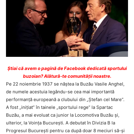
Ştiai că avem o pagină de Facebook dedicată sportului
buzoian? Alătură-te comunității noastre.
Pe 22 noiembrie 1937 se năştea la Buzău Vasile Anghel,
de numele acestuia legându-se cea mai importantă
performanţă europeană a clubului din „Ştefan cel Mare”.
A fost „iniţiat” în tainele „sportului rege” la Spartac
Buzău, a mai evoluat ca junior la Locomotiva Buzău şi,
ulterior, la Voinţa Bucureşti. A debutat în Divizia B la
Progresul Bucureşti pentru ca după doar 8 meciuri să-şi