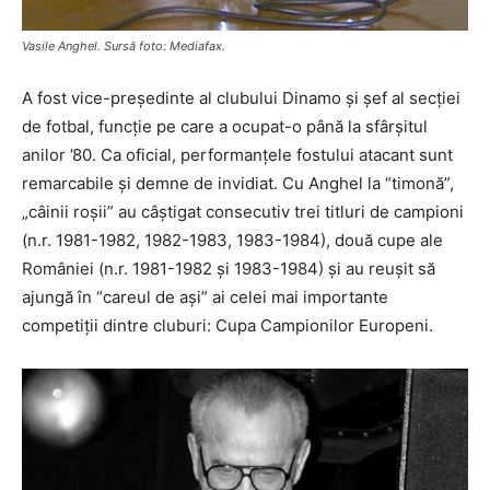
Vasile Anghel. Sursă foto: Mediafax.
A fost vice-preşedinte al clubului Dinamo şi şef al secţiei
de fotbal, funcţie pe care a ocupat-o până la sfârşitul
anilor ’80. Ca oficial, performanţele fostului atacant sunt
remarcabile şi demne de invidiat. Cu Anghel la “timonă”,
„câinii roşii” au câştigat consecutiv trei titluri de campioni
(n.r. 1981-1982, 1982-1983, 1983-1984), două cupe ale
României (n.r. 1981-1982 şi 1983-1984) şi au reuşit să
ajungă în “careul de aşi” ai celei mai importante
competiţii dintre cluburi: Cupa Campionilor Europeni.