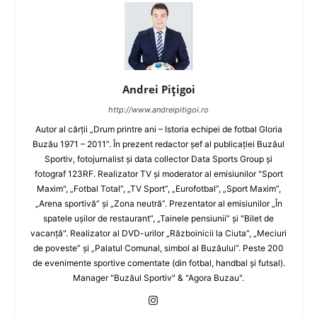
Andrei Pițigoi
http://www.andreipitigoi.ro
Autor al cărţii „Drum printre ani – Istoria echipei de fotbal Gloria
Buzău 1971 – 2011”. În prezent redactor şef al publicaţiei Buzăul
Sportiv, fotojurnalist şi data collector Data Sports Group şi
fotograf 123RF. Realizator TV şi moderator al emisiunilor "Sport
Maxim", „Fotbal Total”, „TV Sport”, „Eurofotbal”, „Sport Maxim”,
„Arena sportivă” şi „Zona neutră”. Prezentator al emisiunilor „În
spatele uşilor de restaurant”, „Tainele pensiunii” şi "Bilet de
vacanţă". Realizator al DVD-urilor „Războinicii la Ciuta”, „Meciuri
de poveste” şi „Palatul Comunal, simbol al Buzăului”. Peste 200
de evenimente sportive comentate (din fotbal, handbal şi futsal).
Manager "Buzăul Sportiv" & "Agora Buzau".