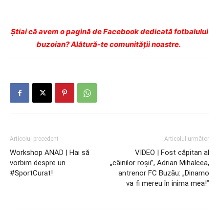
Ştiai că avem o pagină de Facebook dedicată fotbalului
buzoian? Alătură-te comunității noastre.
Articolul precedent
Articolul următor
Workshop ANAD | Hai să
VIDEO | Fost căpitan al
vorbim despre un
„câinilor roşii”, Adrian Mihalcea,
#SportCurat!
antrenor FC Buzău: „Dinamo
va fi mereu în inima mea!”