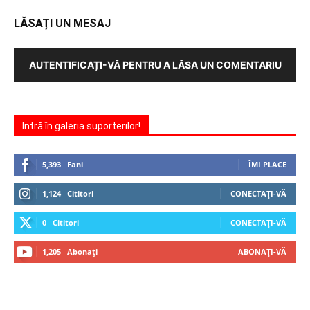
LĂSAȚI UN MESAJ
AUTENTIFICAȚI-VĂ PENTRU A LĂSA UN COMENTARIU
Intră în galeria suporterilor!
5,393
Fani
ÎMI PLACE
1,124
Cititori
CONECTAȚI-VĂ
0
Cititori
CONECTAȚI-VĂ
1,205
Abonați
ABONAȚI-VĂ