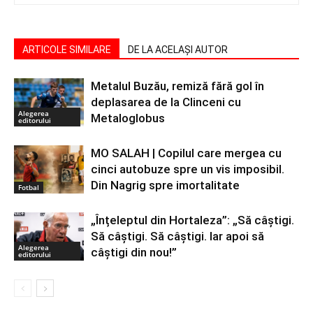
ARTICOLE SIMILARE
DE LA ACELAȘI AUTOR
Metalul Buzău, remiză fără gol în
deplasarea de la Clinceni cu
Alegerea
Metaloglobus
editorului
MO SALAH | Copilul care mergea cu
cinci autobuze spre un vis imposibil.
Din Nagrig spre imortalitate
Fotbal
„Înțeleptul din Hortaleza”: „Să câștigi.
Să câștigi. Să câștigi. Iar apoi să
Alegerea
câștigi din nou!”
editorului