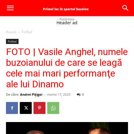
- Publicitate -
Header ad
Acasă
Fotbal
Fotbal
FOTO | Vasile Anghel, numele
buzoianului de care se leagă
cele mai mari performanţe
ale lui Dinamo
De către
Andrei Pițigoi
-
martie 17, 2023
0