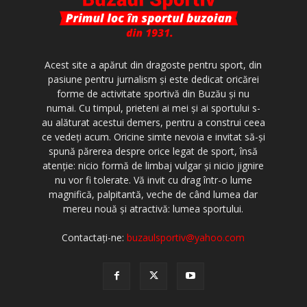
Acest site a apărut din dragoste pentru sport, din
pasiune pentru jurnalism şi este dedicat oricărei
forme de activitate sportivă din Buzău şi nu
numai. Cu timpul, prieteni ai mei şi ai sportului s-
au alăturat acestui demers, pentru a construi ceea
ce vedeţi acum. Oricine simte nevoia e invitat să-şi
spună părerea despre orice legat de sport, însă
atenţie: nicio formă de limbaj vulgar şi nicio jignire
nu vor fi tolerate. Vă invit cu drag într-o lume
magnifică, palpitantă, veche de când lumea dar
mereu nouă şi atractivă: lumea sportului.
Contactați-ne:
buzaulsportiv@yahoo.com