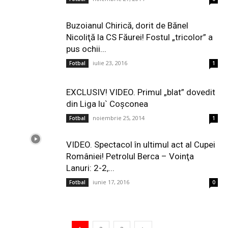
Buzoianul Chirică, dorit de Bănel
Nicoliţă la CS Făurei! Fostul „tricolor” a
pus ochii...
iulie 23, 2016
Fotbal
1
EXCLUSIV! VIDEO. Primul „blat” dovedit
din Liga lu` Coşconea
noiembrie 25, 2014
Fotbal
1
VIDEO. Spectacol în ultimul act al Cupei
României! Petrolul Berca – Voinţa
Lanuri: 2-2,...
iunie 17, 2016
Fotbal
0