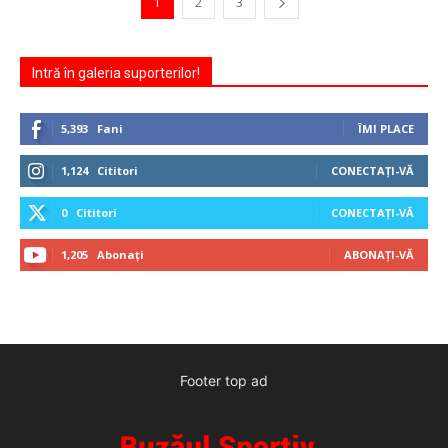
1
2
3
Intră în galeria suporterilor!
5,393
Fani
ÎMI PLACE
1,124
Cititori
CONECTAȚI-VĂ
0
Cititori
CONECTAȚI-VĂ
1,205
Abonați
ABONAȚI-VĂ
Footer top ad