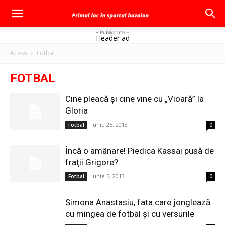
- Publicitate -
Header ad
Acasă
Fotbal
FOTBAL
Cine pleacă şi cine vine cu „Vioară” la
Gloria
iunie 25, 2013
Fotbal
0
Încă o amânare! Piedica Kassai pusă de
fraţii Grigore?
iunie 5, 2013
Fotbal
0
Simona Anastasiu, fata care jonglează
cu mingea de fotbal şi cu versurile