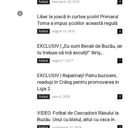
februarie 25, 2013
Fotbal
0
Liber la joacă în curtea şcolii! Primarul
Toma a impus școlilor această regulă
august 13, 2016
Fotbal
0
EXCLUSIV | „Eu sunt Becali de Buzău, iar
tu trebuie să mă asculţi!” Ibriş,...
august 7, 2017
Fotbal
1
EXCLUSIV | Repatriaţi! Patru buzoieni,
readuşi în Crâng pentru promovarea în
Liga 2
iulie 9, 2018
Fotbal
0
VIDEO. Fotbal de Cascadorii Râsului la
Buzău. Unul cu blatul, altul cu vaca în...
noiembrie 27, 2014
Fotbal
0